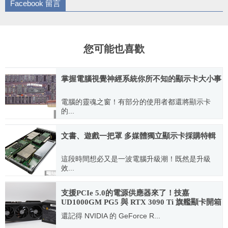
Facebook 留言
您可能也喜歡
掌握電腦視覺神經系統你所不知的顯示卡大小事
電腦的靈魂之窗！有部分的使用者都還將顯示卡
的...
2012.03.11
文書、遊戲一把罩 多媒體獨立顯示卡採購特輯
這段時間想必又是一波電腦升級潮！既然是升級
效...
2012.02.01
支援PCIe 5.0的電源供應器來了！技嘉
UD1000GM PG5 與 RTX 3090 Ti 旗艦顯卡開箱
分享
還記得 NVIDIA 的 GeForce R...