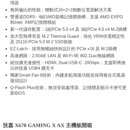
理器
無與倫比的性能：聯動式16+2+2相數位電源解決方案
雙通道DDR5 : 4組SMD架構記憶體插槽，支援 AMD EXPO
和Intel XMP記憶體模組
新一代儲存配置：1組PCIe 5.0 x4 及 3組PCIe 4.0 x4 M.2插槽
加大型熱導管及 M.2 Thermal Guard：強化 VRM供電穩定性
及 25110 PCIe 5.0 M.2 SSD效能
EZ-Latch：採用無螺絲快拆設計的 PCIe x16 及 M.2插槽
高速網路：2.5GbE LAN 及 Wi-Fi 6E 802.11ax無線網路
絕佳擴充連接性：HDMI, Dual USB-C 20Gbps，支援即將推
出的技嘉 USB4 擴充卡
獨家Smart Fan 6技術：內建多點測溫功能並採用複合式風扇
接頭設計
Q-Flash Plus技術，無須安裝處理器、記憶體及顯示卡便可更
新BIOS
技嘉 X670 GAMING X AX 主機板開箱