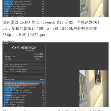
沒有開啟 EXPO 的 Cinebench R20 分數，單核來到764
pts，多核則是來到 769 pts （i9-12900k的分數是單核
786pts，多核 10472 pts）