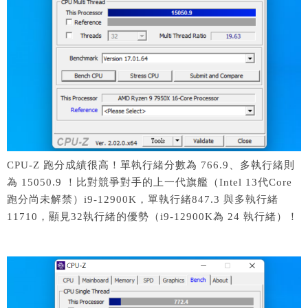
CPU-Z 跑分成績很高！單執行緒分數為 766.9、多執行緒則
為 15050.9 ！比對競爭對手的上一代旗艦（Intel 13代Core
跑分尚未解禁）i9-12900K，單執行緒847.3 與多執行緒
11710，顯見32執行緒的優勢（i9-12900K為 24 執行緒）！