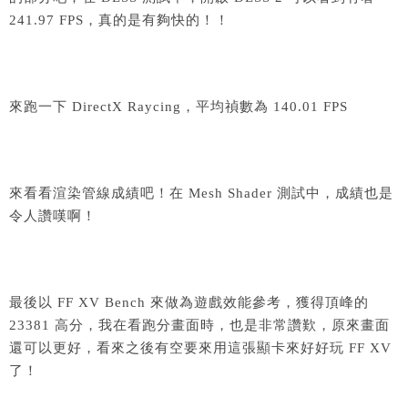
241.97 FPS，真的是有夠快的！！
來跑一下 DirectX Raycing，平均禎數為 140.01 FPS
來看看渲染管線成績吧！在 Mesh Shader 測試中，成績也是
令人讚嘆啊！
最後以 FF XV Bench 來做為遊戲效能參考，獲得頂峰的
23381 高分，我在看跑分畫面時，也是非常讚歎，原來畫面
還可以更好，看來之後有空要來用這張顯卡來好好玩 FF XV
了！