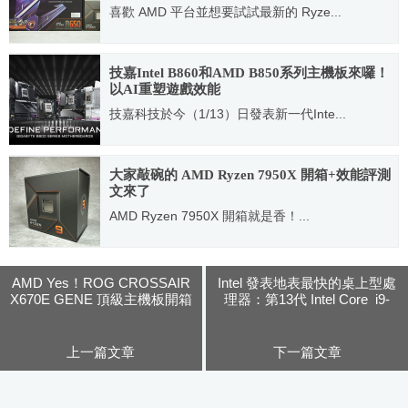
喜歡 AMD 平台並想要試試最新的 Ryze...
2022.12.11
技嘉Intel B860和AMD B850系列主機板來囉！
以AI重塑遊戲效能
技嘉科技於今（1/13）日發表新一代Inte...
2025.01.13
大家敲碗的 AMD Ryzen 7950X 開箱+效能評測
文來了
AMD Ryzen 7950X 開箱就是香！...
2022.10.16
AMD Yes！ROG CROSSAIR
Intel 發表地表最快的桌上型處
X670E GENE 頂級主機板開箱
理器：第13代 Intel Core i9-
解禁啦！
13900K
上一篇文章
下一篇文章