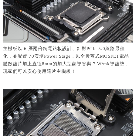
主機板以 6 層兩倍銅電路板設計、針對PCIe 5.0線路最佳
化，並配置 70安培Power Stage，以全覆蓋式MOSFET電晶
體散熱片加上直徑8mm的加大型熱導管與 7 W/mk導熱墊，
玩家們可以安心使用這片主機板！