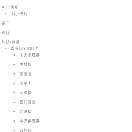
APP應用
IG小技巧
電子
財經
科技/遊戲
電腦DIY零組件
中央處理器
主機板
記憶體
顯示卡
硬碟機
固態硬碟
光碟機
電源供應器
散熱器