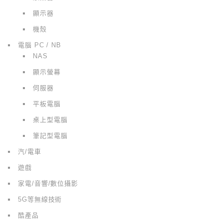
顯示器
機殼
電腦 PC / NB
NAS
顯示螢幕
伺服器
平板電腦
桌上型電腦
筆記型電腦
汽/電車
遊戲
家電/音響/數位攝影
5G等無線技術
酷產品