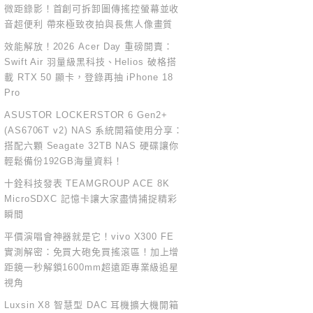
微距錄影！首創可拆卸圖傳搖控螢幕並收
音超便利 帶來極致夜拍與長焦人像畫質
效能解放！2026 Acer Day 重磅開賣：
Swift Air 羽量級黑科技、Helios 破格搭
載 RTX 50 顯卡，登錄再抽 iPhone 18
Pro
ASUSTOR LOCKERSTOR 6 Gen2+
(AS6706T v2) NAS 系統開箱使用分享：
搭配六顆 Seagate 32TB NAS 硬碟讓你
輕鬆備份192GB海量資料！
十銓科技發表 TEAMGROUP ACE 8K
MicroSDXC 記憶卡讓大家盡情捕捉精彩
瞬間
平價演唱會神器就是它！vivo X300 FE
實測解密：免買大砲免買搖滾區！加上增
距鏡一秒解鎖1600mm超遠距專業級追星
視角
Luxsin X8 智慧型 DAC 耳機擴大機開箱