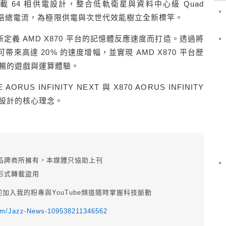
 64 相供電設計，整合低軌衛星與資料中心級 Quad
20 安培總電流，為極限供電與次世代效能樹立全新標竿。
則專為重新定義 AMD X870 平台的記憶體反應速度而打造。透過將
帶來高達 20% 的速度增幅，並實現 AMD X870 平台歷
暢的遊戲與運算體驗。
US INFINITY NEXT 與 X870 AORUS INFINITY
設計的核心理念。
品牌商所擁有，本媒體只協助上刊
形式轉載盜用
迎加入我的粉專與YouTube頻道隨時掌握科技脈動
com/Jazz-News-109538211346562