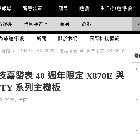
n Menu
品報導
智慧裝置
蘋果
遊戲
生活/旅遊/影劇
品報導
智慧裝置
蘋果
遊戲
際科技情報
活/旅遊/影劇
新聞
關於我們
國際科技情報
新聞
COMPUTEX 2026：技嘉發表 40 週年限定 X870E 與
最
：技嘉發表 40 週年限定 X870E 與
INITY 系列主機板
X 2026
,
新聞