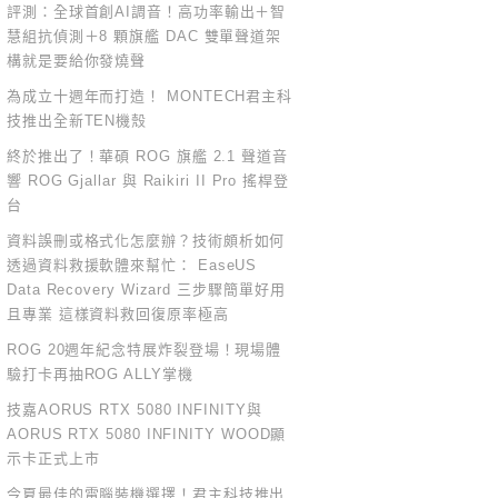
評測：全球首創AI調音！高功率輸出＋智
慧組抗偵測＋8 顆旗艦 DAC 雙單聲道架
構就是要給你發燒聲
為成立十週年而打造！ MONTECH君主科
技推出全新TEN機殼
終於推出了！華碩 ROG 旗艦 2.1 聲道音
響 ROG Gjallar 與 Raikiri II Pro 搖桿登
台
資料誤刪或格式化怎麼辦？技術頗析如何
透過資料救援軟體來幫忙： EaseUS
Data Recovery Wizard 三步驟簡單好用
且專業 這樣資料救回復原率極高
ROG 20週年紀念特展炸裂登場！現場體
驗打卡再抽ROG ALLY掌機
技嘉AORUS RTX 5080 INFINITY與
AORUS RTX 5080 INFINITY WOOD顯
示卡正式上市
今夏最佳的電腦裝機選擇！君主科技推出