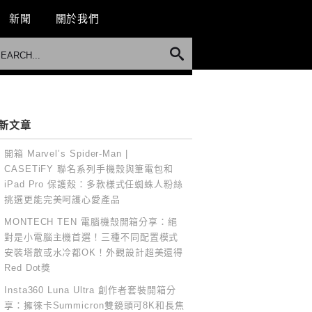
新聞
關於我們
新文章
開箱 Marvel’s Spider-Man |
CASETiFY 聯名系列手機殼與筆電包和
iPad Pro 保護殼：多款樣式任蜘蛛人粉絲
挑選更能完美呵護心愛產品
MONTECH TEN 電腦機殼開箱分享：絕
對是小電腦主機首選！三種不同配置模式
安裝塔散或水冷都OK！外觀設計超美還得
Red Dot獎
Insta360 Luna Ultra 創作者套裝開箱分
享：擁徠卡Summicron雙鏡頭可8K和長焦