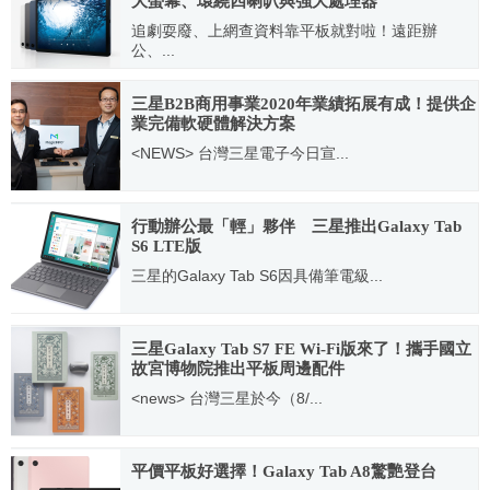
大螢幕、環繞四喇叭與強大處理器
追劇耍廢、上網查資料靠平板就對啦！遠距辦
公、...
2023.10.23
三星B2B商用事業2020年業績拓展有成！提供企
業完備軟硬體解決方案
<NEWS> 台灣三星電子今日宣...
2021.02.25
行動辦公最「輕」夥伴 三星推出Galaxy Tab
S6 LTE版
三星的Galaxy Tab S6因具備筆電級...
2019.12.30
三星Galaxy Tab S7 FE Wi-Fi版來了！攜手國立
故宮博物院推出平板周邊配件
<news> 台灣三星於今（8/...
2021.08.31
平價平板好選擇！Galaxy Tab A8驚艷登台