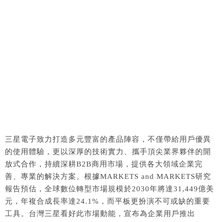
三星電子致力打造多元豐富的產品陣容，不僅帶給用戶優異
的使用體驗，更以深厚的技術實力、攜手頂尖業界夥伴的開
放式合作，持續深耕B2B商用市場，提供各大領域企業完
善、專業的解決方案。根據MARKETS and MARKETS研究
報告預估，全球數位轉型市場規模於2030年將達31,449億美
元，年複合成長率達24.1%，而平板更扮演不可或缺的重要
工具。台灣三星看好此市場動能，宣布為企業用戶推出