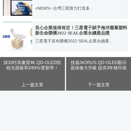
<NEWS> 台灣三星致力打造多...
2021.12.27
良心企業值得肯定！三星電子賦予海洋廢棄塑料
新生命榮獲2022 SEAL企業永續產品獎
三星電子宣布榮獲2022 SEAL企業永續產...
2022.12.15
採32吋高畫質4K QD-OLED防
技嘉/AORUS QD-OLED顯示
眩光面板和240Hz更新率！
器保修大升級 提供3年烙印保
ROG Swift OLED
固
PG32UCDM電競螢幕磅礡登
台
上一篇文章
下一篇文章