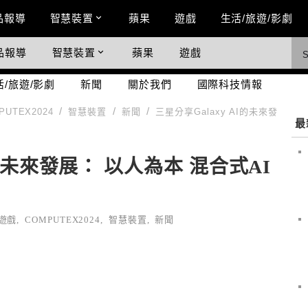
n Menu
品報導
智慧裝置
蘋果
遊戲
生活/旅遊/影劇
品報導
智慧裝置
蘋果
遊戲
際科技情報
活/旅遊/影劇
新聞
關於我們
國際科技情報
PUTEX2024
智慧裝置
新聞
三星分享Galaxy AI的未來發
最
I的未來發展： 以人為本 混合式AI
/遊戲
,
COMPUTEX2024
,
智慧裝置
,
新聞