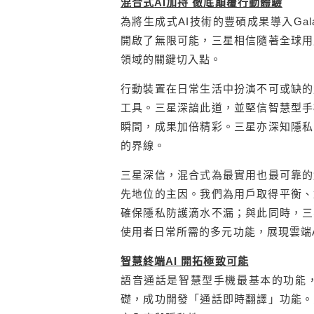
混合式
AI
加持 徹底顛覆行動體驗
為將生成式
AI
技術的豐碩成果導入
Gal
開啟了無限可能，三星相信隨著全球用
領域的關鍵切入點。
行動裝置在日常生活中扮演不可或缺的
工具。三星深諳此道，並堅信智慧型手
瞬間，成果加倍精彩。三星亦深知隱私
的界線。
三星深信，混合式為最實用也最可靠的
先地位的主因。我們為用戶取得平衡、
確保隱私防護滴水不漏；與此同時，三
使用者日常所需的多元功能，展現雲端
智慧終端
AI
開拓極致可能
語音通話是智慧型手機最基本的功能
礎，成功開發「通話即時翻譯」功能。