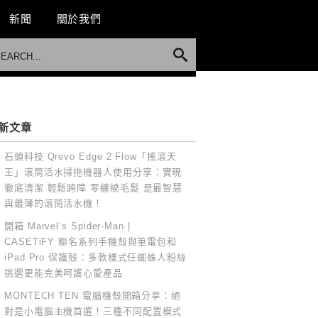
新聞
關於我們
新文章
石頭科技 Qrevo Edge 2 Flow「搖滾天
王」滾筒活水掃拖機器人使用分享：實現
徹底清潔 輕鬆跨障 零纏繞毛髮 是最智慧
與最薄的滾筒活水機！
開箱 Marvel’s Spider-Man |
CASETiFY 聯名系列手機殼與筆電包和
iPad Pro 保護殼：多款樣式任蜘蛛人粉絲
挑選更能完美呵護心愛產品
MONTECH TEN 電腦機殼開箱分享：絕
對是小電腦主機首選！三種不同配置模式