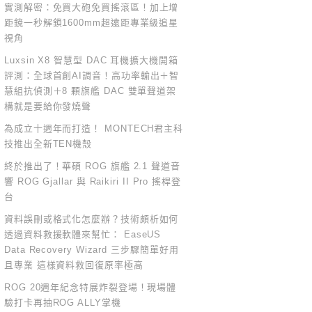
實測解密：免買大砲免買搖滾區！加上增
距鏡一秒解鎖1600mm超遠距專業級追星
視角
Luxsin X8 智慧型 DAC 耳機擴大機開箱
評測：全球首創AI調音！高功率輸出＋智
慧組抗偵測＋8 顆旗艦 DAC 雙單聲道架
構就是要給你發燒聲
為成立十週年而打造！ MONTECH君主科
技推出全新TEN機殼
終於推出了！華碩 ROG 旗艦 2.1 聲道音
響 ROG Gjallar 與 Raikiri II Pro 搖桿登
台
資料誤刪或格式化怎麼辦？技術頗析如何
透過資料救援軟體來幫忙： EaseUS
Data Recovery Wizard 三步驟簡單好用
且專業 這樣資料救回復原率極高
ROG 20週年紀念特展炸裂登場！現場體
驗打卡再抽ROG ALLY掌機