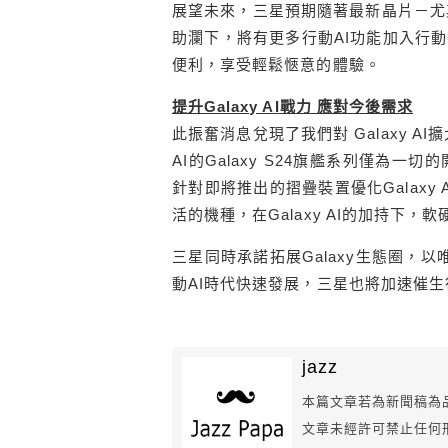
展望未來，三星預期隨著最新晶片－尤
助瀾下，將有更多行動
AI
功能加入行動
便利，享受輕鬆愜意的體驗。
提升
Galaxy AI
戰力 應對今後需求
此振奮消息兌現了我們對
Galaxy AI
擴
AI
的
Galaxy S24
旗艦系列僅為一切的
針對即將推出的摺疊裝置優化
Galaxy 
活的機種，在
Galaxy AI
的加持下，軟
三星同時承諾拓展
Galaxy
生態圈，以
動
AI
時代快速發展，三星也將加速催生
jazz
本篇文章若為新聞稿為
文章未經許可禁止任何