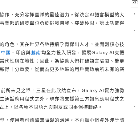
分
協作，充分發揮團隊的最佳潛力。從決定
AI
語言模型的大
事業部的研發單位勇於挑戰自我、突破極限，讓此功能得
的角色，其在世界各地持續孕育傑出人才，並開創核心技
、
中國
、印度與
越南
均全力投入研發，擴展
Galaxy AI
支援
當代性與在地性；因此，為協助人們打破語言隔閡、能更
顯得十分重要，從而為更多地區的用戶開啟前所未有的嶄
造前所未見之舉。三星在此欣然宣布，
Galaxy AI
實力強勢
生通話應用程式之外，現亦將支援第三方訊息應用程式之
式上，以各種不同語言與親友或同事保持聯絡。
型，使用者可體驗無障礙的溝通，不再擔心個資外洩等隱