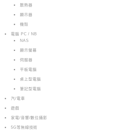
散熱器
顯示器
機殼
電腦 PC / NB
NAS
顯示螢幕
伺服器
平板電腦
桌上型電腦
筆記型電腦
汽/電車
遊戲
家電/音響/數位攝影
5G等無線技術