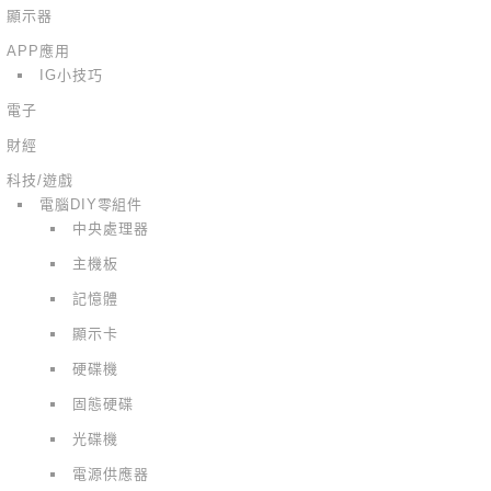
顯示器
APP應用
IG小技巧
電子
財經
科技/遊戲
電腦DIY零組件
中央處理器
主機板
記憶體
顯示卡
硬碟機
固態硬碟
光碟機
電源供應器