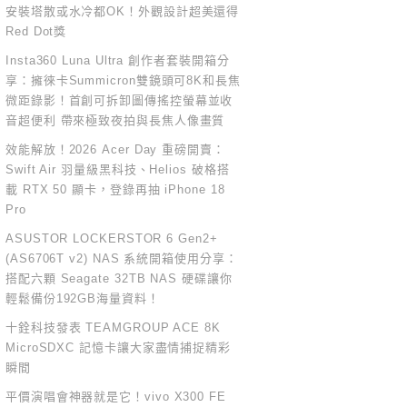
安裝塔散或水冷都OK！外觀設計超美還得
Red Dot獎
Insta360 Luna Ultra 創作者套裝開箱分
享：擁徠卡Summicron雙鏡頭可8K和長焦
微距錄影！首創可拆卸圖傳搖控螢幕並收
音超便利 帶來極致夜拍與長焦人像畫質
效能解放！2026 Acer Day 重磅開賣：
Swift Air 羽量級黑科技、Helios 破格搭
載 RTX 50 顯卡，登錄再抽 iPhone 18
Pro
ASUSTOR LOCKERSTOR 6 Gen2+
(AS6706T v2) NAS 系統開箱使用分享：
搭配六顆 Seagate 32TB NAS 硬碟讓你
輕鬆備份192GB海量資料！
十銓科技發表 TEAMGROUP ACE 8K
MicroSDXC 記憶卡讓大家盡情捕捉精彩
瞬間
平價演唱會神器就是它！vivo X300 FE