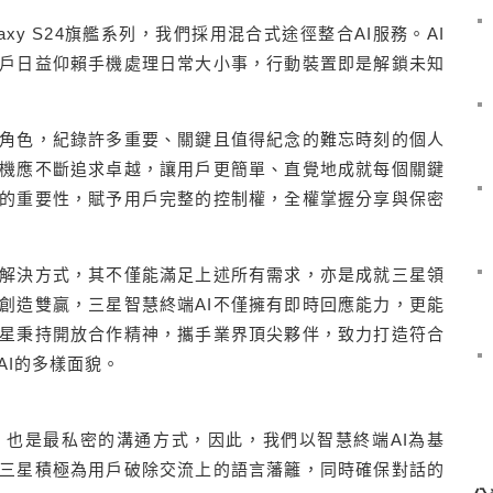
axy S24
旗艦系列，我們採用混合式途徑整合
AI
服務。
AI
戶日益仰賴手機處理日常大小事，行動裝置即是解鎖未知
角色，紀錄許多重要、關鍵且值得紀念的難忘時刻的個人
機應不斷追求卓越，讓用戶更簡單、直覺地成就每個關鍵
的重要性，賦予用戶完整的控制權，全權掌握分享與保密
解決方式，其不僅能滿足上述所有需求，亦是成就三星領
創造雙贏，三星智慧終端
AI
不僅擁有即時回應能力，更能
星秉持開放合作精神，攜手業界頂尖夥伴，致力打造符合
AI
的多樣面貌。
，也是最私密的溝通方式，因此，我們以智慧終端
AI
為基
三星積極為用戶破除交流上的語言藩籬，同時確保對話的