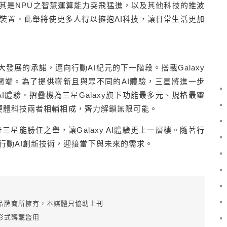
其是
NPU
之智慧運算能力突飛猛進，以及其他科技的推波
裝置。此舉將使更多人得以擁抱
AI
科技，讓日常生活更加
大發展的承諾，邁向行動
AI
紀元的下一階段。搭載
Galaxy
開端。為了提供嶄新且與眾不同的
AI
體驗，三星將進一步
AI
體驗。摺疊機為三星
Galaxy
旗下功能最多元、規格最靈
硬體科技兩者相輔相成，齊力解鎖無限可能。
唯三星能勝任之舉，讓
Galaxy AI
體驗更上一層樓。隨著行
行動
AI
創新技術，迎接當下與未來的需求。
品牌商所擁有，本媒體只協助上刊
形式轉載盜用