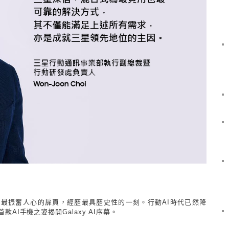
科技史上最振奮人心的扉頁，經歷最具歷史性的一刻。行動
AI
時代已然降
首款
AI
手機之姿揭開
Galaxy AI
序幕。