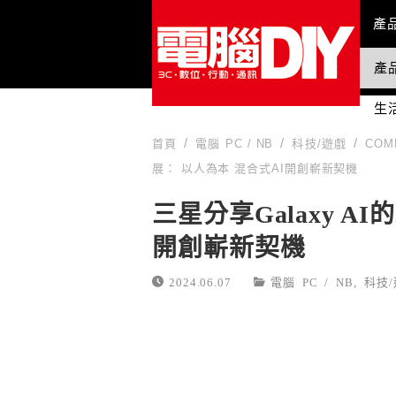
Mai
產
產
國
生
首頁
電腦 PC / NB
科技/遊戲
COM
展： 以人為本 混合式AI開創嶄新契機
三星分享Galaxy A
開創嶄新契機
2024.06.07
電腦 PC / NB
,
科技