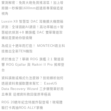
實測解密：免買大砲免買搖滾區！加上增
距鏡一秒解鎖1600mm超遠距專業級追星
視角
Luxsin X8 智慧型 DAC 耳機擴大機開箱
評測：全球首創AI調音！高功率輸出＋智
慧組抗偵測＋8 顆旗艦 DAC 雙單聲道架
構就是要給你發燒聲
為成立十週年而打造！ MONTECH君主科
技推出全新TEN機殼
終於推出了！華碩 ROG 旗艦 2.1 聲道音
響 ROG Gjallar 與 Raikiri II Pro 搖桿登
台
資料誤刪或格式化怎麼辦？技術頗析如何
透過資料救援軟體來幫忙： EaseUS
Data Recovery Wizard 三步驟簡單好用
且專業 這樣資料救回復原率極高
ROG 20週年紀念特展炸裂登場！現場體
驗打卡再抽ROG ALLY掌機