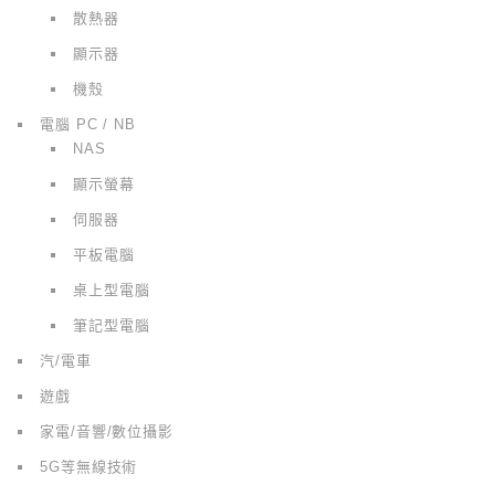
散熱器
顯示器
機殼
電腦 PC / NB
NAS
顯示螢幕
伺服器
平板電腦
桌上型電腦
筆記型電腦
汽/電車
遊戲
家電/音響/數位攝影
5G等無線技術