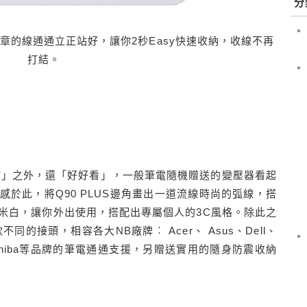
分
無章的線通通立正站好，讓你2秒Easy快速收納，收線不再
打結。
、好收」之外，還「好好看」，一般筆電隨機贈送的變壓器看起
感於此，將Q90 PLUS邊角畫出一道流線時尚的弧線，搭
米白，讓你外出使用，搭配出專屬個人的3C風格。除此之
款不同的接頭，相容各大NB廠牌︰ Acer、 Asus、Dell、
NY、Toshiba等品牌的筆電通通支援，另贈送實用的隨身防震收納