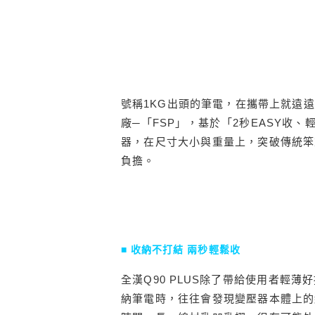
號稱1KG出頭的筆電，在攜帶上就遠
廠─「FSP」，基於「2秒EASY收、
器，在尺寸大小與重量上，突破傳統笨
負擔。
■ 收納不打結 兩秒輕鬆收
全漢Q90 PLUS除了帶給使用者輕
納筆電時，往往會發現變壓器本體上的