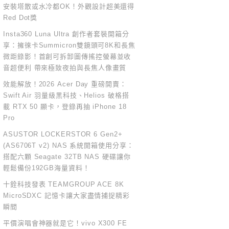
安裝塔散或水冷都OK！外觀設計超美還得
Red Dot獎
Insta360 Luna Ultra 創作者套裝開箱分
享：擁徠卡Summicron雙鏡頭可8K和長焦
微距錄影！首創可拆卸圖傳搖控螢幕並收
音超便利 帶來極致夜拍與長焦人像畫質
效能解放！2026 Acer Day 重磅開賣：
Swift Air 羽量級黑科技、Helios 破格搭
載 RTX 50 顯卡，登錄再抽 iPhone 18
Pro
ASUSTOR LOCKERSTOR 6 Gen2+
(AS6706T v2) NAS 系統開箱使用分享：
搭配六顆 Seagate 32TB NAS 硬碟讓你
輕鬆備份192GB海量資料！
十銓科技發表 TEAMGROUP ACE 8K
MicroSDXC 記憶卡讓大家盡情捕捉精彩
瞬間
平價演唱會神器就是它！vivo X300 FE