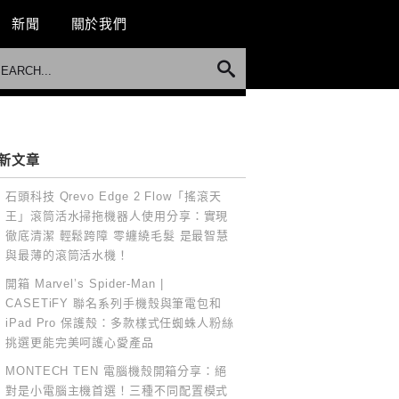
新聞
關於我們
新文章
石頭科技 Qrevo Edge 2 Flow「搖滾天
王」滾筒活水掃拖機器人使用分享：實現
徹底清潔 輕鬆跨障 零纏繞毛髮 是最智慧
與最薄的滾筒活水機！
開箱 Marvel’s Spider-Man |
CASETiFY 聯名系列手機殼與筆電包和
iPad Pro 保護殼：多款樣式任蜘蛛人粉絲
挑選更能完美呵護心愛產品
MONTECH TEN 電腦機殼開箱分享：絕
對是小電腦主機首選！三種不同配置模式