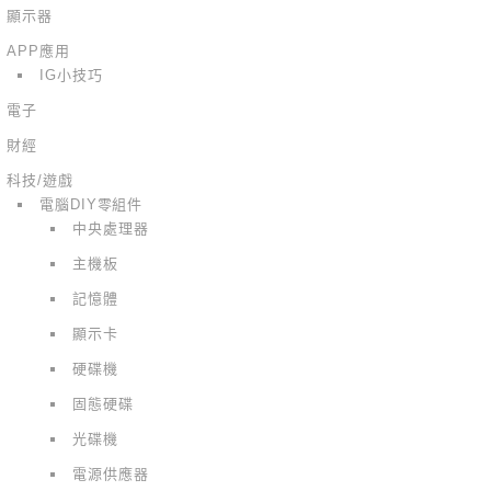
顯示器
APP應用
IG小技巧
電子
財經
科技/遊戲
電腦DIY零組件
中央處理器
主機板
記憶體
顯示卡
硬碟機
固態硬碟
光碟機
電源供應器