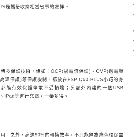
 PLUS是攜帶收納相當省事的選擇。
諸多保護技術，諸如︰OCP(過電流保護)、OVP(過電壓
過高溫保護)等保護機制，都放在FSP Q90 PLUS小巧的身
都能有效保護筆電不受損壞；另額外內建的一個USB
ne、iPad等進行充電，一舉多得。
觀、實用」之外，高達90%的轉換效率，不只能夠為綠色環保盡