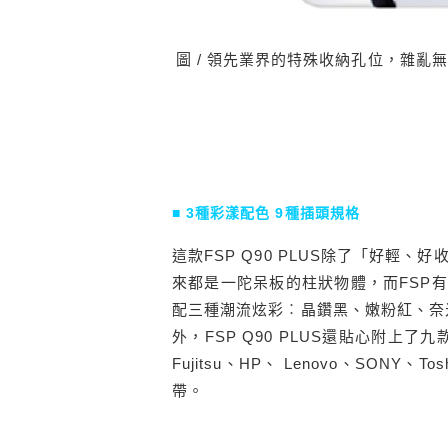
圖 / 領先業界的特殊收納孔位，雜亂
■ 3種彩漾配色 9種插頭規格
這款FSP Q90 PLUS除了「好輕
來都是一陀呆板的柱狀物體，而FSP有
配三種潮流炫彩︰晶鑽黑、嫩粉紅、奈
外，FSP Q90 PLUS還貼心附上了九
Fujitsu、HP、 Lenovo、SO
帶。