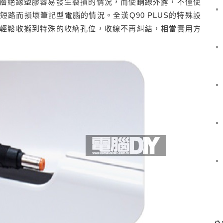
層絕緣塑膠容易發生裂損的情況，而使銅線外露，不僅使
路而損壞筆記型電腦的情況。全漢Q90 PLUS的特殊設
輕鬆收攏到特殊的收納孔位，收線不再糾結，相當實用方