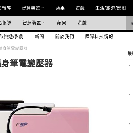
n Menu
品報導
智慧裝置
蘋果
遊戲
生活/旅遊/影劇
品報導
智慧裝置
蘋果
遊戲
際科技情報
活/旅遊/影劇
新聞
關於我們
國際科技情報
US 隨身筆電變壓器
最
US 隨身筆電變壓器