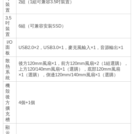
2組（1組可兼容3.5吋裝置）
裝
置
3.5
吋
6組（可兼容安裝SSD）
裝
置
I/O
面
USB2.0×2，USB3.0×1，麥克風輸入×1，音源輸出×1
板
散
後方120mm風扇×1，前方120mm風扇×2（1組選購），
熱
上方120/140mm風扇×1（選購），底部120mm風扇
系
×1（選購），側邊120mm/140mm風扇×1（選購）
統
機
殼
後
方
4個+1個
擴
充
槽
顯
示