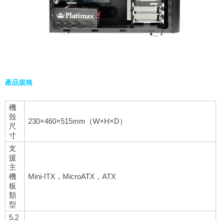
產品規格
機
殼
230×460×515mm（W×H×D）
尺
寸
支
援
主
機
Mini-ITX，MicroATX，ATX
板
類
型
5.2