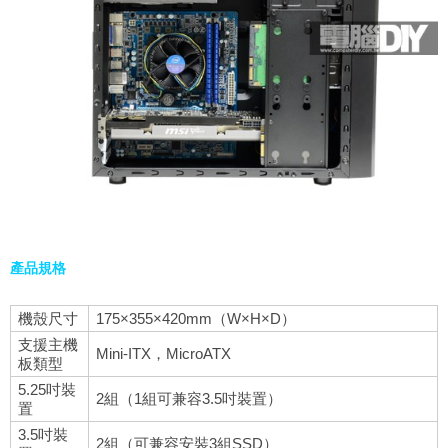
產品規格
機殼尺寸
175×355×420mm（W×H×D）
支援主機
Mini-ITX，MicroATX
板類型
5.25吋裝
2組（1組可兼容3.5吋裝置）
置
3.5吋裝
2組（可兼容安裝3組SSD）