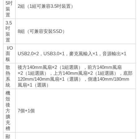
5吋
2組（1組可兼容3.5吋裝置）
裝
置
3.5
吋
8組（可兼容安裝SSD）
裝
置
I/O
面
USB2.0×2，USB3.0×1，麥克風輸入×1，音源輸出×1
板
散
後方140mm風扇×2（1組選購），前方140mm風扇
熱
×2（1組選購），上方140mm風扇×2（1組選購），底部
系
120mm/140mm風扇×1（選購），側邊140mm/180mm
統
風扇×1（選購）
機
殼
後
方
7個+1個
擴
充
槽
顯