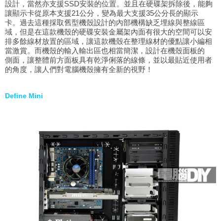
設計，當然亦支援SSD安裝的位置。並且在硬碟架拆除後，能夠
讓顯示卡從原本支援21公分，變為最大支援35公分長的顯示
卡。過去這種採取舊型機殼設計的內部機構缺乏埋線與整線區
域，但是在這款機殼的硬碟安裝金屬架內面有很大的空間可以安
排多餘線材放置的區域，讓這款機殼在整理線材的優點讓小編相
當激賞。而機殼的輸入輸出區也相當簡潔，設計在機殼面板的
側面，讓整體前方面板具有乾淨俐落的線條，並以最貼近使用者
的角度，讓人們對電腦機殼擁有全新的視野！
Define Mini