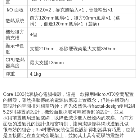
置
I/O 面板
USB2.0×2，麥克風輸入×1，音源輸出×1
前方120mm風扇×1，後方90mm風扇×1（選
散熱系統
購），側邊120mm風扇×1（選購）
機殼後方
4個
擴充槽
顯示卡長
支援210mm，移除硬碟架最大支援350mm
度
CPU散熱
最大支援135mm
器高度
淨重
4.1kg
Core 1000代表核心電腦機殼，這是一款採用Micro ATX空間配置
的機殼，雖然採取傳統的電源供應器上置概念，但是在機殼內
部設計的空間排列相當巧妙：首先依然保持fractal-design使用2組
5.25吋裝置的設計，機殼面板採取可輕鬆拆卸的設計，並且
採用前置風扇進氣濾網，以降低減少進入機殼內的灰塵。而前方
面板的透氣孔的設計也相當特別，讓簡潔線條與網狀透氣孔做
很奇妙的組合；3.5吋硬碟安裝位置也設計得相當具有巧思，也就
是直接固定在直立式金屬架上，並於其上具有硬碟防震墊片