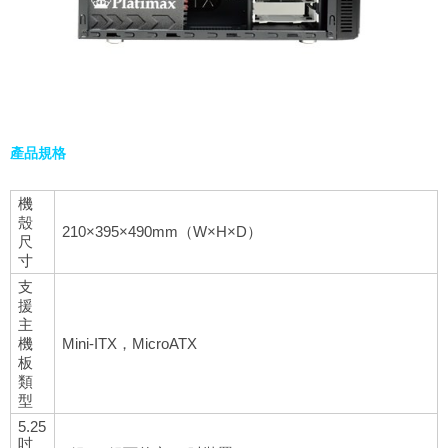
產品規格
機
殼
210×395×490mm（W×H×D）
尺
寸
支
援
主
機
Mini-ITX，MicroATX
板
類
型
5.25
吋