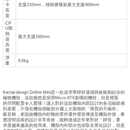
卡
支援210mm，移除硬碟架最大支援400mm
長
度
CP
U散
熱
最大支援160mm
器
高
度
淨
9.5kg
重
fractal-design Define Mini是一款追求寧靜舒適感與效能相結合的
極致機殼，這款雖然是採用Micro ATX架構的機殼，但是裡面
的空間配置令人驚嘆！讓人對於這款機殼內部設計的各項細節感
到喜愛，不僅在機殼側板部分擺上大面積的「厚質的不織布」
吸音棉，來阻絕機殼內吵雜的零件運作聲音傳達至機殼外側，事
實證明這樣的設計非常有效，能夠達成近年來對於「靜音」要
求度越來越高的使用者。機殼內外部分也採取全黑化設計，但是