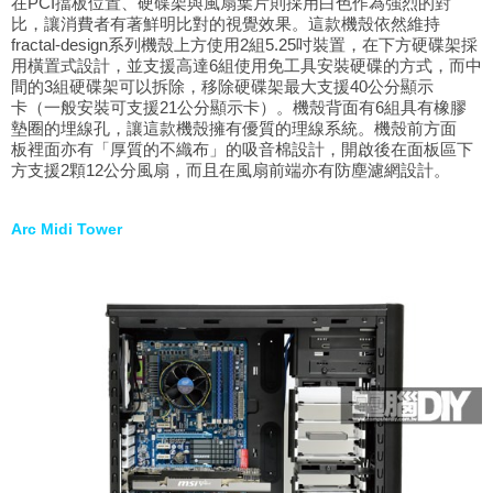
在PCI擋板位置、硬碟架與風扇葉片則採用白色作為強烈的對
比，讓消費者有著鮮明比對的視覺效果。這款機殼依然維持
fractal-design系列機殼上方使用2組5.25吋裝置，在下方硬碟架採
用橫置式設計，並支援高達6組使用免工具安裝硬碟的方式，而中
間的3組硬碟架可以拆除，移除硬碟架最大支援40公分顯示
卡（一般安裝可支援21公分顯示卡）。機殼背面有6組具有橡膠
墊圈的埋線孔，讓這款機殼擁有優質的理線系統。機殼前方面
板裡面亦有「厚質的不織布」的吸音棉設計，開啟後在面板區下
方支援2顆12公分風扇，而且在風扇前端亦有防塵濾網設計。
Arc Midi Tower