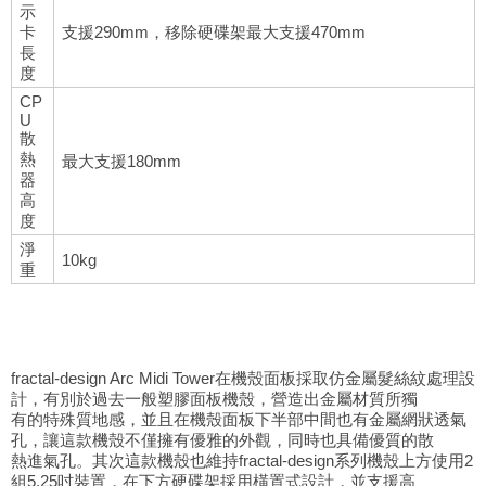
示
卡
支援290mm，移除硬碟架最大支援470mm
長
度
CP
U
散
熱
最大支援180mm
器
高
度
淨
10kg
重
fractal-design Arc Midi Tower在機殼面板採取仿金屬髮絲紋處理設
計，有別於過去一般塑膠面板機殼，營造出金屬材質所獨
有的特殊質地感，並且在機殼面板下半部中間也有金屬網狀透氣
孔，讓這款機殼不僅擁有優雅的外觀，同時也具備優質的散
熱進氣孔。其次這款機殼也維持fractal-design系列機殼上方使用2
組5.25吋裝置，在下方硬碟架採用橫置式設計，並支援高