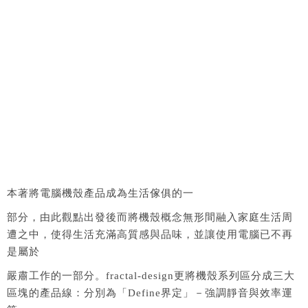
本著將電腦機殼產品成為生活傢俱的一
部分，由此觀點出發後而將機殼概念無形間融入家庭生活周
遭之中，使得生活充滿高質感與品味，並讓使用電腦已不再
是屬於
嚴肅工作的一部分。fractal-design更將機殼系列區分成三大
區塊的產品線：分別為「Define界定」－強調靜音與效率運