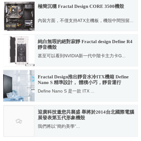
極簡沉穩 Fractal Design CORE 3500機殼
內裝方面，不僅支持ATX主機板，機殼中間預留...
2014.08.05
純白無瑕的絕對寂靜 Fractal design Define R4
靜音機殼
甚至可以看到NVIDIA新一代中階卡主力卡G...
2014.04.02
Fractal Design推出靜音水冷ITX機箱 Define
Nano S 精準設計， 體積小巧，靜音運行
Define Nano S 是一款 ITX ...
2016.01.19
迎廣科技邀您共襄盛 舉將於2014台北國際電腦
展發表第五代形象機殼
我們將以“簡約美學”...
2014.05.28