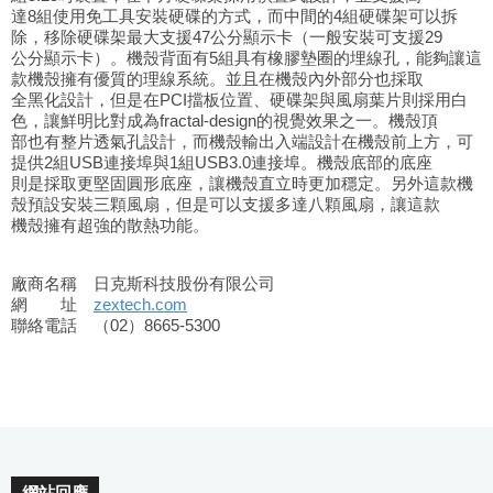
達8組使用免工具安裝硬碟的方式，而中間的4組硬碟架可以拆
除，移除硬碟架最大支援47公分顯示卡（一般安裝可支援29
公分顯示卡）。機殼背面有5組具有橡膠墊圈的埋線孔，能夠讓這
款機殼擁有優質的理線系統。並且在機殼內外部分也採取
全黑化設計，但是在PCI擋板位置、硬碟架與風扇葉片則採用白
色，讓鮮明比對成為fractal-design的視覺效果之一。機殼頂
部也有整片透氣孔設計，而機殼輸出入端設計在機殼前上方，可
提供2組USB連接埠與1組USB3.0連接埠。機殼底部的底座
則是採取更堅固圓形底座，讓機殼直立時更加穩定。另外這款機
殼預設安裝三顆風扇，但是可以支援多達八顆風扇，讓這款
機殼擁有超強的散熱功能。
廠商名稱 日克斯科技股份有限公司
網 址
zextech.com
聯絡電話 （02）8665-5300