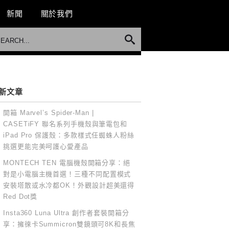
新聞
關於我們
新文章
開箱 Marvel’s Spider-Man |
CASETiFY 聯名系列手機殼與筆電包和
iPad Pro 保護殼：多款樣式任蜘蛛人粉絲
挑選更能完美呵護心愛產品
MONTECH TEN 電腦機殼開箱分享：絕
對是小電腦主機首選！三種不同配置模式
安裝塔散或水冷都OK！外觀設計超美還得
Red Dot獎
Insta360 Luna Ultra 創作者套裝開箱分
享：擁徠卡Summicron雙鏡頭可8K和長焦