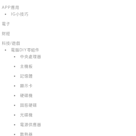
APP應用
IG小技巧
電子
財經
科技/遊戲
電腦DIY零組件
中央處理器
主機板
記憶體
顯示卡
硬碟機
固態硬碟
光碟機
電源供應器
散熱器