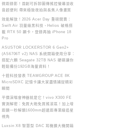
微距錄影！首創可拆卸圖傳搖控螢幕並收
音超便利 帶來極致夜拍與長焦人像畫質
效能解放！2026 Acer Day 重磅開賣：
Swift Air 羽量級黑科技、Helios 破格搭
載 RTX 50 顯卡，登錄再抽 iPhone 18
Pro
ASUSTOR LOCKERSTOR 6 Gen2+
(AS6706T v2) NAS 系統開箱使用分享：
搭配六顆 Seagate 32TB NAS 硬碟讓你
輕鬆備份192GB海量資料！
十銓科技發表 TEAMGROUP ACE 8K
MicroSDXC 記憶卡讓大家盡情捕捉精彩
瞬間
平價演唱會神器就是它！vivo X300 FE
實測解密：免買大砲免買搖滾區！加上增
距鏡一秒解鎖1600mm超遠距專業級追星
視角
Luxsin X8 智慧型 DAC 耳機擴大機開箱