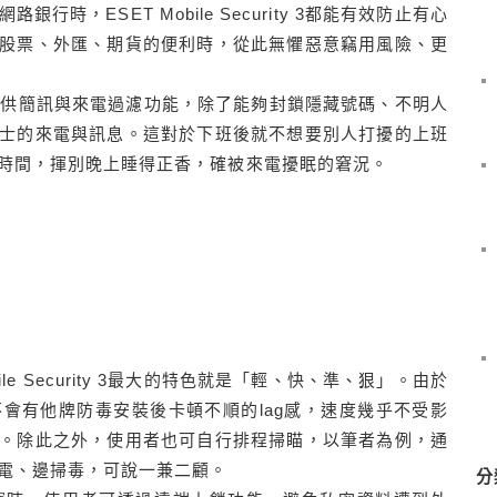
時，ESET Mobile Security 3都能有效防止有心
股票、外匯、期貨的便利時，從此無懼惡意竊用風險、更
rity 3提供簡訊與來電過濾功能，除了能夠封鎖隱藏號碼、不明人
士的來電與訊息。這對於下班後就不想要別人打擾的上班
時間，揮別晚上睡得正香，確被來電擾眠的窘況。
le Security 3最大的特色就是「輕、快、準、狠」。由於
會有他牌防毒安裝後卡頓不順的lag感，速度幾乎不受影
。除此之外，使用者也可自行排程掃瞄，以筆者為例，通
電、邊掃毒，可說一兼二顧。
分