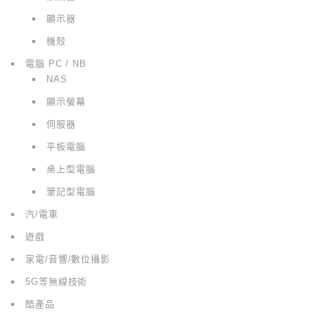
顯示器
機殼
電腦 PC / NB
NAS
顯示螢幕
伺服器
平板電腦
桌上型電腦
筆記型電腦
汽/電車
遊戲
家電/音響/數位攝影
5G等無線技術
酷產品