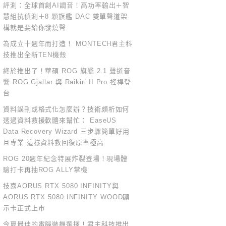
評測：全球首創AI調音！高功率輸出＋智
慧組抗偵測＋8 顆旗艦 DAC 雙單聲道架
構就是要給你發燒聲
為成立十週年而打造！ MONTECH君主科
技推出全新TEN機殼
終於推出了！華碩 ROG 旗艦 2.1 聲道音
響 ROG Gjallar 與 Raikiri II Pro 搖桿登
台
資料誤刪或格式化怎麼辦？技術頗析如何
透過資料救援軟體來幫忙： EaseUS
Data Recovery Wizard 三步驟簡單好用
且專業 這樣資料救回復原率極高
ROG 20週年紀念特展炸裂登場！現場體
驗打卡再抽ROG ALLY掌機
技嘉AORUS RTX 5080 INFINITY與
AORUS RTX 5080 INFINITY WOOD顯
示卡正式上市
今夏最佳的電腦裝機選擇！君主科技推出