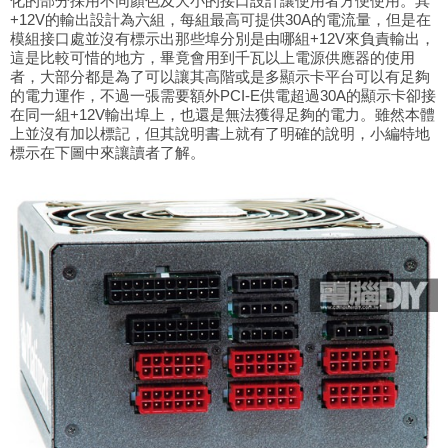
化的部分採用不同顏色及大小的接口設計讓使用者方便使用。其
+12V的輸出設計為六組，每組最高可提供30A的電流量，但是在
模組接口處並沒有標示出那些埠分別是由哪組+12V來負責輸出，
這是比較可惜的地方，畢竟會用到千瓦以上電源供應器的使用
者，大部分都是為了可以讓其高階或是多顯示卡平台可以有足夠
的電力運作，不過一張需要額外PCI-E供電超過30A的顯示卡卻接
在同一組+12V輸出埠上，也還是無法獲得足夠的電力。雖然本體
上並沒有加以標記，但其說明書上就有了明確的說明，小編特地
標示在下圖中來讓讀者了解。