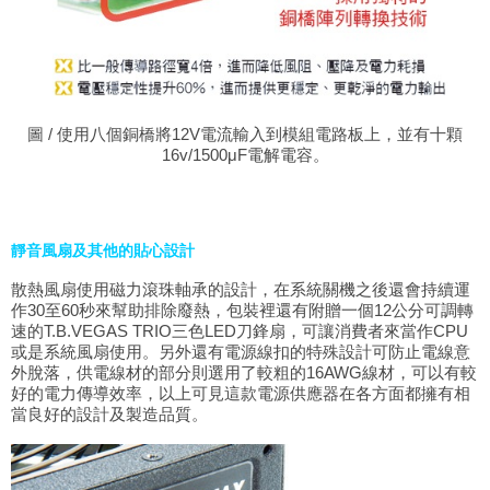
圖 / 使用八個銅橋將12V電流輸入到模組電路板上，並有十顆
16v/1500μF電解電容。
靜音風扇及其他的貼心設計
散熱風扇使用磁力滾珠軸承的設計，在系統關機之後還會持續運
作30至60秒來幫助排除廢熱，包裝裡還有附贈一個12公分可調轉
速的T.B.VEGAS TRIO三色LED刀鋒扇，可讓消費者來當作CPU
或是系統風扇使用。另外還有電源線扣的特殊設計可防止電線意
外脫落，供電線材的部分則選用了較粗的16AWG線材，可以有較
好的電力傳導效率，以上可見這款電源供應器在各方面都擁有相
當良好的設計及製造品質。