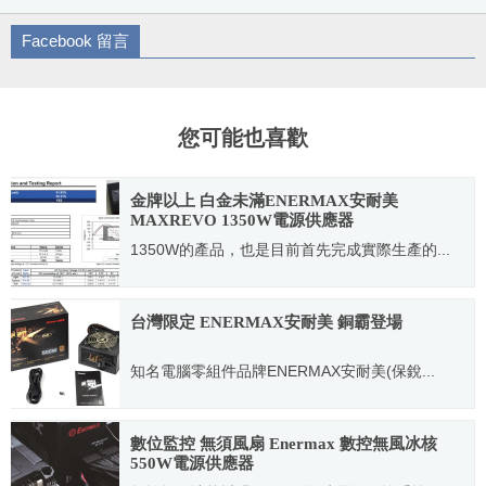
Facebook 留言
您可能也喜歡
金牌以上 白金未滿ENERMAX安耐美
MAXREVO 1350W電源供應器
1350W的產品，也是目前首先完成實際生產的...
2011.07.16
台灣限定 ENERMAX安耐美 銅霸登場
知名電腦零組件品牌ENERMAX安耐美(保銳...
2016.08.19
數位監控 無須風扇 Enermax 數控無風冰核
550W電源供應器