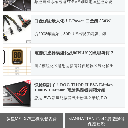
數控無風冰核透過ZDPMS即時電源監控系統 ...
2015.04.08
白金保固最大化！J-Power 白金鑽 550W
從2008年開始，80PLUS出現了銅牌、銀...
2012.12.27
電源供應器模組化及80PLUS的意思為何？
圖 / 模組化的意思是指電源供應器的線材輸出...
2011.08.09
快搶就對了！ROG THOR II EVA Edition
1000W Platinum 電源供應器開箱介紹
您是 EVA 新世紀福音戰士粉嗎？華碩 RO...
2022.08.15
微星MSI X79主機板發表會
MANHATTAN iPad 2晶透超薄
保護硬殼