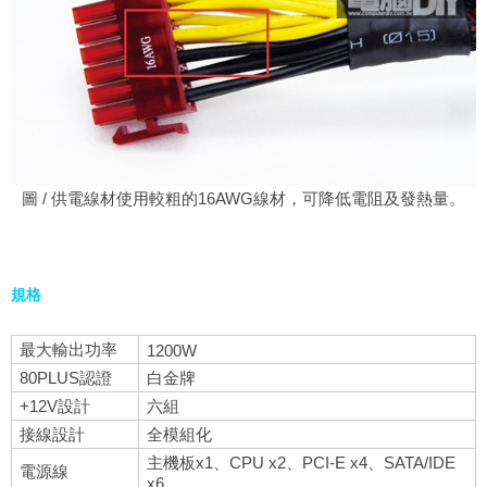
圖 / 供電線材使用較粗的16AWG線材，可降低電阻及發熱量。
規格
最大輸出功率
1200W
80PLUS認證
白金牌
+12V設計
六組
接線設計
全模組化
主機板x1、CPU x2、PCI-E x4、SATA/IDE
電源線
x6