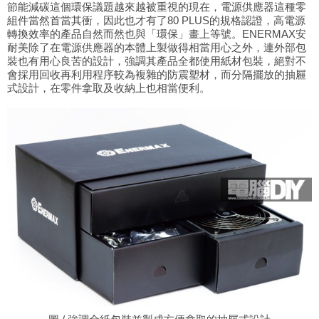
節能減碳這個環保議題越來越被重視的現在，電源供應器這種零
組件當然首當其衝，因此也才有了80 PLUS的規格認證，高電源
轉換效率的產品自然而然也與「環保」畫上等號。ENERMAX安
耐美除了在電源供應器的本體上製做得相當用心之外，連外部包
裝也有用心良苦的設計，強調其產品全都使用紙材包裝，絕對不
會採用回收再利用程序較為複雜的防震塑材，而分隔擺放的抽屜
式設計，在零件拿取及收納上也相當便利。