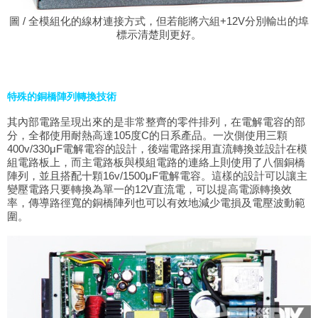
圖 / 全模組化的線材連接方式，但若能將六組+12V分別輸出的埠
標示清楚則更好。
特殊的銅橋陣列轉換技術
其內部電路呈現出來的是非常整齊的零件排列，在電解電容的部
分，全都使用耐熱高達105度C的日系產品。一次側使用三顆
400v/330μF電解電容的設計，後端電路採用直流轉換並設計在模
組電路板上，而主電路板與模組電路的連絡上則使用了八個銅橋
陣列，並且搭配十顆16v/1500μF電解電容。這樣的設計可以讓主
變壓電路只要轉換為單一的12V直流電，可以提高電源轉換效
率，傳導路徑寬的銅橋陣列也可以有效地減少電損及電壓波動範
圍。