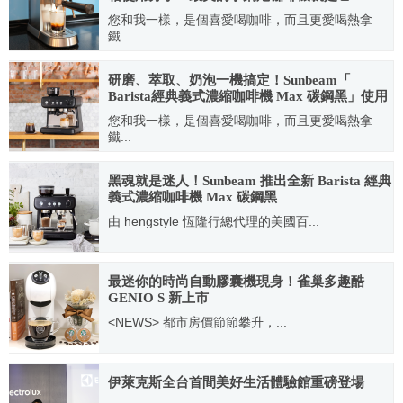
您和我一樣，是個喜愛喝咖啡，而且更愛喝熱拿
鐵...
2023.05.10
研磨、萃取、奶泡一機搞定！Sunbeam「
Barista經典義式濃縮咖啡機 Max 碳鋼黑」使用
分享
您和我一樣，是個喜愛喝咖啡，而且更愛喝熱拿
鐵...
2022.12.29
黑魂就是迷人！Sunbeam 推出全新 Barista 經典
義式濃縮咖啡機 Max 碳鋼黑
由 hengstyle 恆隆行總代理的美國百...
2022.11.15
最迷你的時尚自動膠囊機現身！雀巢多趣酷
GENIO S 新上市
<NEWS> 都市房價節節攀升，...
2020.11.02
伊萊克斯全台首間美好生活體驗館重磅登場