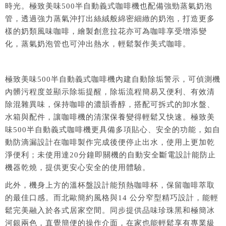
時光。極致美味500半自動義式咖啡機也配備強勁蒸氣奶泡
管，透過強力蒸氣沖打出絲絨般綿密細緻的奶泡，打造更多
樣的奶類風味咖啡，繪製創意拉花亦可為咖啡享受增添變
化，蒸氣奶泡管也可沖出熱水，輕鬆製作美式咖啡。
極致美味500半自動義式咖啡機內建自動除垢警示，可偵測機
內髒污程度並顯示除垢提醒，除垢流程簡易又便利、有效清
除混雜異味，保持咖啡的濃韻香醇，搭配可拆式的卸水盤、
水箱與配件，讓咖啡機的清潔保養變得輕鬆又快速。極致美
味500半自動義式咖啡機更具備多項貼心、安全的功能，如自
動防滴漏設計在咖啡製作完成後便停止出水，使用上更加乾
淨便利；未使用達20分鐘即關機的自動安全斷電設計能防止
機器乾燒，提供更安心安全的使用體驗。
此外，機身上方的溫杯盤設計能預熱咖啡杯，保留咖啡萃取
的最佳口感。而北歐簡約風格與14 公分窄型精巧設計，能輕
鬆完美融入於各式居家空間。同步提供品味珍珠黑和極簡冰
河銀兩色，直覺簡便的操作介面，在家也能輕鬆享有專業級