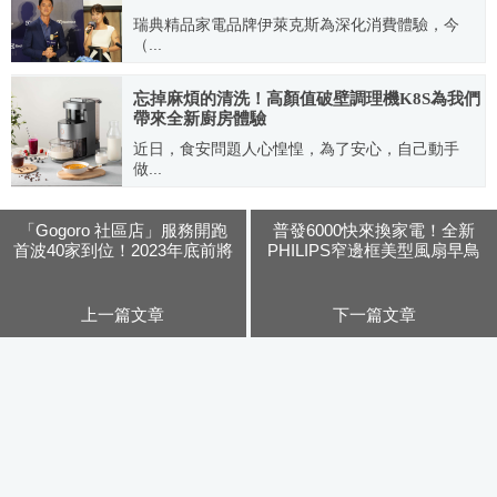
瑞典精品家電品牌伊萊克斯為深化消費體驗，今
（...
2022.12.06
忘掉麻煩的清洗！高顏值破壁調理機K8S為我們
帶來全新廚房體驗
近日，食安問題人心惶惶，為了安心，自己動手
做...
2024.04.17
「Gogoro 社區店」服務開跑
普發6000快來換家電！全新
首波40家到位！2023年底前將
PHILIPS窄邊框美型風扇早鳥
展店 150 家。提供超優惠創業
7.5折預購開跑
開店方案製造三贏
上一篇文章
下一篇文章