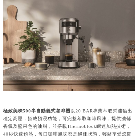
極致美味500半自動義式咖啡機
以20 BAR專業萃取幫浦輸出
穩定高壓，搭載預浸功能，可完整萃取咖啡風味，提供濃郁
香氣及堅果色的油脂，並搭載Thermoblock瞬速加熱技術，
40秒快速預熱，每口咖啡風味都是絕佳狀態，輕鬆享受悠閒