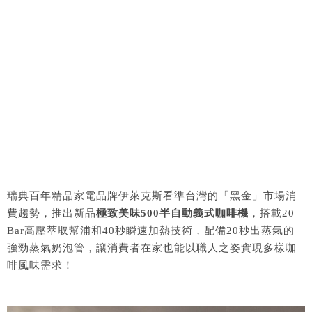
瑞典百年精品家電品牌伊萊克斯看準台灣的「黑金」市場消
費趨勢，推出新品
極致美味500半自動義式咖啡機
，搭載20
Bar高壓萃取幫浦和40秒瞬速加熱技術，配備20秒出蒸氣的
強勁蒸氣奶泡管，讓消費者在家也能以職人之姿實現多樣咖
啡風味需求！