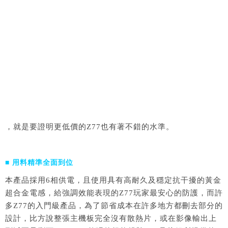
，就是要證明更低價的Z77也有著不錯的水準。
■ 用料精準全面到位
本產品採用6相供電，且使用具有高耐久及穩定抗干擾的黃金
超合金電感，給強調效能表現的Z77玩家最安心的防護，而許
多Z77的入門級產品，為了節省成本在許多地方都刪去部分的
設計，比方說整張主機板完全沒有散熱片，或在影像輸出上