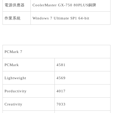
電源供應器
CoolerMaster GX-750 80PLUS銅牌
作業系統
Windows 7 Ultimate SP1 64-bit
PCMark 7
PCMark
4581
Lightweight
4569
Porductivity
4017
Creativity
7033