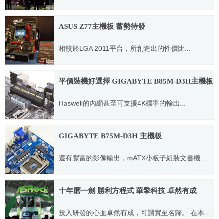
2013.06.04
ASUS Z77主機板 蓄勢待發
相較於LGA 2011平台，所創造出的性價比...
2012.03.07
平價裝機好選擇 GIGABYTE B85M-D3H主機板
Haswell的內顯甚至可支援4K標準的輸出...
2014.01.03
GIGABYTE B75M-D3H 主機板
還有豐富的影像輸出，mATX小板子組裝文書機...
2012.05.30
十年磨一劍 勝利方程式 華擎科技 卓然有成
投入研發的心血卓然有成，可謂實至名歸。 在本...