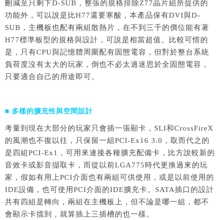
刪減至只剩下D-SUB，整張的規格排除Z77晶片組所提供的
功能外，可以說是比H77還要寒酸，本產品保有DVI與D-
SUB，主機板也配有兩組散熱片，在不到三千的價位能有著
H77標準板型的規格與設計，可說是相當超值。比較可惜的
是，只有CPU與記憶體周圍配有固態電容，但對於整台系統
負荷度沒有太大的玩家，倒也不必太過迷思於全固態電容，
只要適合自己的用途即可。
■ 多樣的擴充性與空間設計
考量到現在大部分的玩家只會插一張顯卡，SLI和CrossFireX
的風潮也不復以往，只保留一組PCI-Ex16 3.0，取而代之的
是四組PCI-Ex1，可用來連接各種擴充配備卡，比方說較新的
音效卡或影音擷取卡，而從以前LGA775時代更換過來的玩
家，假如有用上PCI介面也有兩組可供使用，或是以前使用的
IDE設備，也可使用PCI介面的IDE擴充卡。SATA插口的設計
共有四組是轉向，兩組在主機板上，但不論是哪一組，都不
會顯示卡擋到，就算插上三插槽的也一樣。