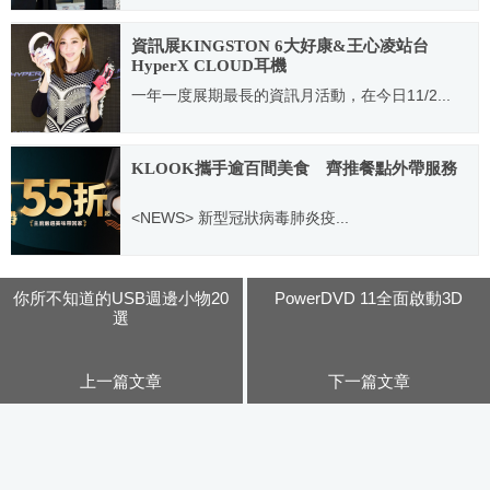
2011.01.04
資訊展KINGSTON 6大好康&王心凌站台
HyperX CLOUD耳機
一年一度展期最長的資訊月活動，在今日11/2...
2015.11.28
KLOOK攜手逾百間美食 齊推餐點外帶服務
<NEWS> 新型冠狀病毒肺炎疫...
2020.04.07
你所不知道的USB週邊小物20
PowerDVD 11全面啟動3D
選
上一篇文章
下一篇文章