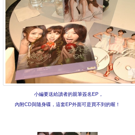
小編要送給讀者的親筆簽名EP，
內附CD與隨身碟，這套EP外面可是買不到的喔！