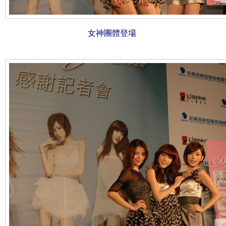
女神團體登場