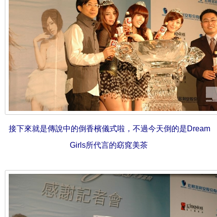
接下來就是傳說中的倒香檳儀式啦，不過今天倒的是Dream
Girls所代言的窈窕美茶