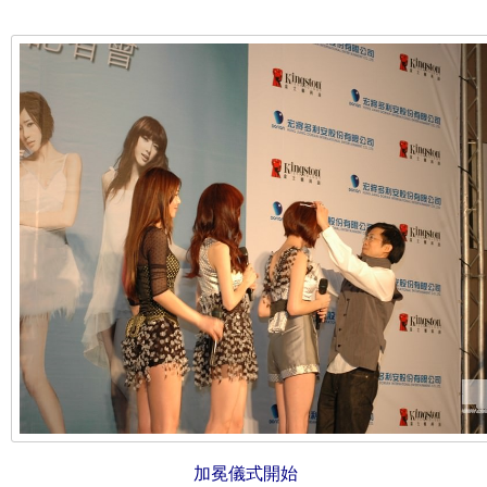
加冕儀式開始