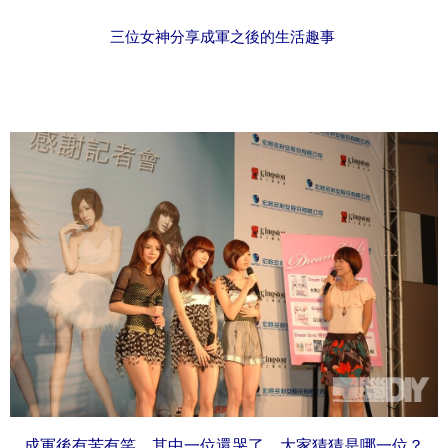
三位女神分享成軍之後的生活趣事
成軍後有苦有笑，其中一位還哭了，大家猜猜是哪一位？