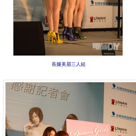
長腿美眉三人組