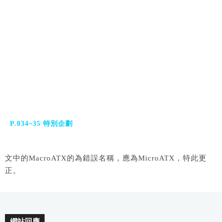
P.034~35 特別企劃
文中的MacroATX的為錯誤名稱
，應為MicroATX
，特此更
正。
網站回應