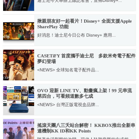
迪士尼今天舉辦上線記者會，宣佈Disney+...
2021.10.08
揪親朋友好一起看片！Disney+ 全面支援Apple
SharePlay 功能
好消息！迪士尼今日公布 Disney+ 應用...
2021.12.16
CASETiFY 首度攜手迪士尼 多款米奇電子配件
夢幻登場
<NEWS> 全球知名電子配件品...
2021.01.06
OVO 迎新 LINE TV、動畫瘋上架！99 元串流
第四台，可看頻道數多七成
<NEWS> 台灣正版電視盒品牌...
2020.08.19
搖滾天團八三夭站台解密！ KKBOX推出全新串
連機制KK ID和KK Points