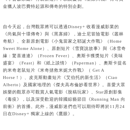
金獵人波巴費特起源和傳奇的特別企劃。
自今天起，台灣觀眾將可以透過Disney+ 收看漫威影業的
《尚氣與十環傳奇》與《黑寡婦》，迪士尼冒險電影《叢林
奇航》、全新原創電影《小鬼當家之耶誕大作戰》（Home
Sweet Home Alone）、原創短片《雪寶說故事》與《冰雪奇
緣：驚喜連連》（Frozen Fever）、奧斯卡獲獎短片《美味
盛宴》（Feast）和《紙上談情》（Paperman）、奧斯卡提名
的米奇老鼠短片《米奇拯救米妮大作戰》（ Get A
Horse！）、皮克斯動畫短片《艾伯托的新生活》（Ciao
Alberto）及國家地理的《傑夫高布倫妙看世界》。喜愛大眾
娛樂的觀眾亦可觀賞人氣電影《脫稿玩家》、Star原創影集
《毒疫》，以及深受歡迎的韓國綜藝節目《Running Man 向
前衝》的首播。此外，漫威影迷們也可以期待即將於11月24
日在Disney+ 獨家上線的《鷹眼》。