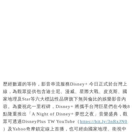
歷經數週的等待，影音串流服務Disney+ 今日正式於台灣上
線，為觀眾提供包含迪士尼、漫威、星際大戰、皮克斯、國
家地理及Star等六大標誌性品牌旗下無與倫比的娛樂影音內
容。為慶祝此一里程碑，Disney+ 將攜手台灣巨星們在今晚8
點隆重推出「A Night of Disney+ 夢想之夜」音樂盛典，觀
眾可透過DisneyPlus TW YouTube（
https://bit.ly/3nRxJN0
）及Yahoo奇摩鎖定線上首播，也可經由國家地理、衛視中