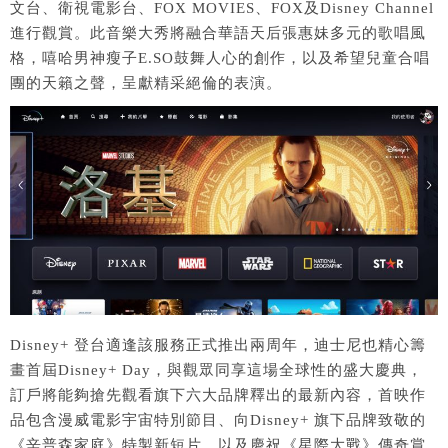
文台、衛視電影台、FOX MOVIES、FOX及Disney Channel
進行觀賞。此音樂大秀將融合華語天后張惠妹多元的歌唱風
格，嘻哈男神瘦子E.SO鼓舞人心的創作，以及希望兒童合唱
團的天籟之聲，呈獻精采絕倫的表演。
Disney+ 登台適逢該服務正式推出兩周年，迪士尼也精心籌
畫首屆Disney+ Day，與觀眾同享這場全球性的盛大慶典，
訂戶將能夠搶先觀看旗下六大品牌釋出的最新內容，首映作
品包含漫威電影宇宙特別節目、向Disney+ 旗下品牌致敬的
《辛普森家庭》特製新短片，以及慶祝《星際大戰》傳奇賞