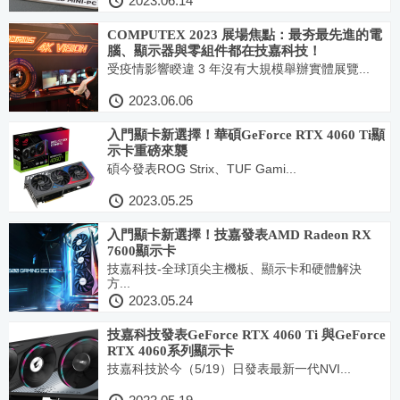
2023.06.14
COMPUTEX 2023 展場焦點：最夯最先進的電
腦、顯示器與零組件都在技嘉科技！
受疫情影響睽違 3 年沒有大規模舉辦實體展覽...
2023.06.06
入門顯卡新選擇！華碩GeForce RTX 4060 Ti顯
示卡重磅來襲
碩今發表ROG Strix、TUF Gami...
2023.05.25
入門顯卡新選擇！技嘉發表AMD Radeon RX
7600顯示卡
技嘉科技-全球頂尖主機板、顯示卡和硬體解決
方...
2023.05.24
技嘉科技發表GeForce RTX 4060 Ti 與GeForce
RTX 4060系列顯示卡
技嘉科技於今（5/19）日發表最新一代NVI...