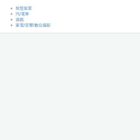
智慧裝置
汽/電車
遊戲
家電/音響/數位攝影