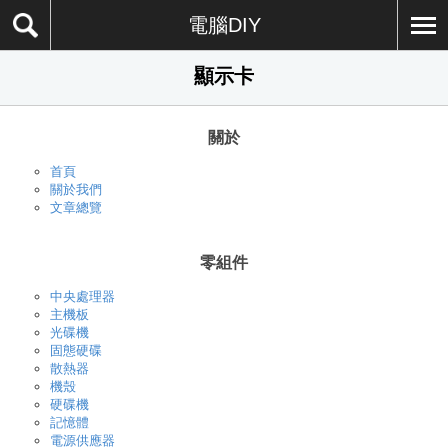
電腦DIY
顯示卡
關於
首頁
關於我們
文章總覽
零組件
中央處理器
主機板
光碟機
固態硬碟
散熱器
機殼
硬碟機
記憶體
電源供應器