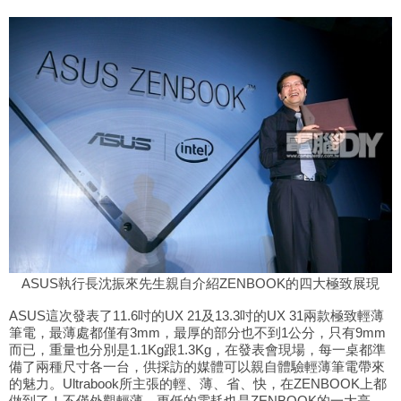
ASUS執行長沈振來先生親自介紹
ZENBOOK的四大極致展現
ASUS這次發表了
11.6吋的UX 21及13.3吋的UX 31兩款極致輕薄
筆電，最薄處都僅有3mm，最厚的部分也不到1公分，只有9mm
而已，重量也分別是1.1Kg跟1.3Kg，在發表會現場，每一桌都準
備了兩種尺寸各一台，供採訪的媒體可以親自體驗輕薄筆電帶來
的魅力。Ultrabook所主張的輕、薄、省、快，在ZENBOOK上都
做到了！不僅外觀輕薄，更低的電耗也是ZENBOOK的一大亮