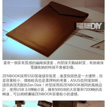
還有一個富有質感的編織保護套，內部採天鵝絨材質，有效確保
電腦收納的時候不會被刮傷。
ZENBOOK採用
SSD當做儲存裝置，速度快固然是一大優勢，但
是容量較小、價格較高也是選擇時的考量，ASUS也同場加映，
讀寫表現亮眼的Zen Disk！外型採用與ZENBOOK相同的風格設
計，使用USB 3.0傳輸介面，擁有500GB的大容量和7200轉的高
轉速，可以稍稍彌補ZENBOOK容量較小的遺憾。