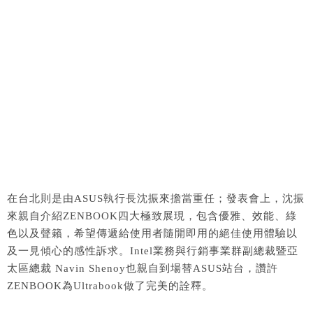
在台北則是由ASUS執行長沈振來擔當重任；發表會上，沈振
來親自介紹ZENBOOK四大極致展現，包含優雅、效能、綠
色以及聲籟，希望傳遞給使用者隨開即用的絕佳使用體驗以
及一見傾心的感性訴求。Intel業務與行銷事業群副總裁暨亞
太區總裁 Navin Shenoy也親自到場替ASUS站台，讚許
ZENBOOK為Ultrabook做了完美的詮釋。