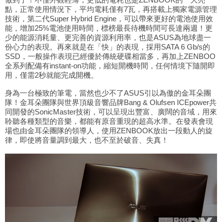
點，正常使用情況下，平均電耗僅有7瓦，再搭載上獨家電源管理
技術，第二代Super Hybrid Engine，可以帶來更好的電池使用效
能，增加25%電池使用時間，標榜最長待機時間可長達兩週！更
少的能源消耗量、更完善的資源利用率，也是ASUS為地球盡一
份心力的表現。再來就是在「快」的表現，採用SATA 6 Gb/s的
SSD，一般操作表現已經優於傳統硬碟相當多，再加上ZENBOO
全系列配備有instant-on功能，縮短開機時間，任何情境下隨開即
用，僅需2秒就能完成開機。
身為一台極致的筆電，當然也少不了
ASUS引以為傲的金耳朵團
隊！金耳朵團隊與世界頂級音響品牌Bang & Olufsen ICEpower共
同開發的SonicMaster技術，可以呈現出豐富、廣闊的音域，用來
聆聽各種類型的音樂，都能有原音重現的超高水準。在發表會現
場也由金耳朵團隊的領導人，使用ZENBOOK放出一段動人的旋
律，即使將音量調到最大，也不至於破音、失真！