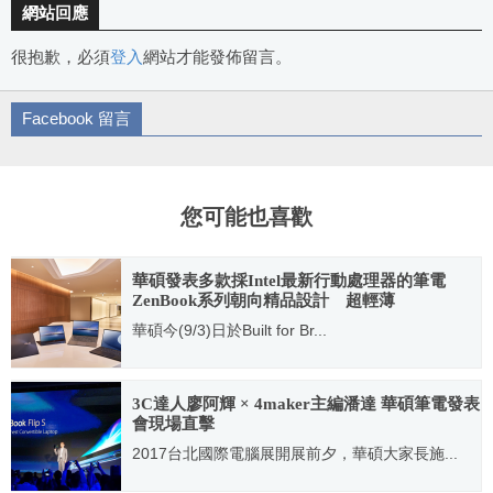
網站回應
很抱歉，必須
登入
網站才能發佈留言。
Facebook 留言
您可能也喜歡
華碩發表多款採Intel最新行動處理器的筆電
ZenBook系列朝向精品設計 超輕薄
ExpertBook再進化
華碩今(9/3)日於Built for Br...
2020.09.03
3C達人廖阿輝 × 4maker主編潘達 華碩筆電發表
會現場直擊
2017台北國際電腦展開展前夕，華碩大家長施...