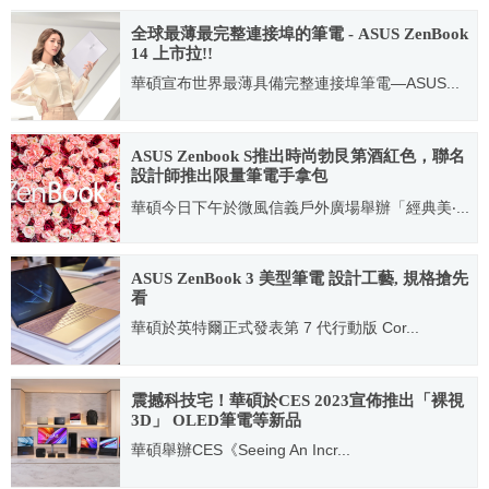
2017.06.07
全球最薄最完整連接埠的筆電 - ASUS ZenBook
14 上市拉!!
華碩宣布世界最薄具備完整連接埠筆電—ASUS...
2020.06.22
ASUS Zenbook S推出時尚勃艮第酒紅色，聯名
設計師推出限量筆電手拿包
華碩今日下午於微風信義戶外廣場舉辦「經典美‧...
2018.08.24
ASUS ZenBook 3 美型筆電 設計工藝, 規格搶先
看
華碩於英特爾正式發表第 7 代行動版 Cor...
2016.09.01
震撼科技宅！華碩於CES 2023宣佈推出「裸視
3D」 OLED筆電等新品
華碩舉辦CES《Seeing An Incr...