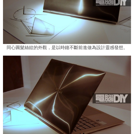
同心圓髮絲紋的外觀，是以時鐘不斷前進做為設計靈感發想。