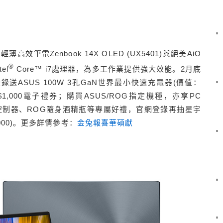
—輕薄高效筆電
Zenbook 14X OLED (UX5401)
與絕美
AiO
®
tel
Core
™
i7
處理器，為多工作業提供強大效能。
2
月底
登錄送
ASUS 100W 3
孔
GaN
世界最小快速充電器
(
價值：
$1,000
電子禮券；購買
ASUS/ROG
指定機種，亦享
PC
控制器、
ROG
隨身酒精瓶等專屬好禮，官網登錄再抽星宇
00)
。更多詳情參考：
金兔報喜華碩獻