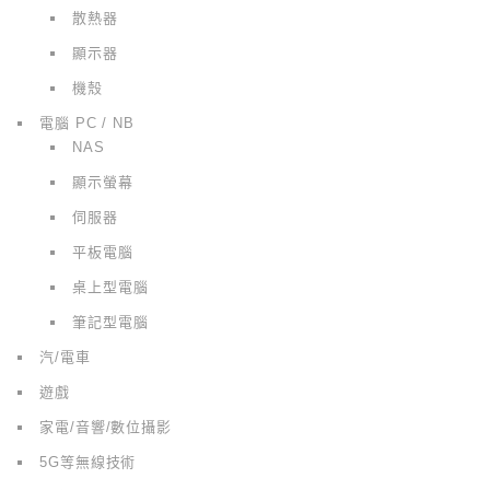
散熱器
顯示器
機殼
電腦 PC / NB
NAS
顯示螢幕
伺服器
平板電腦
桌上型電腦
筆記型電腦
汽/電車
遊戲
家電/音響/數位攝影
5G等無線技術