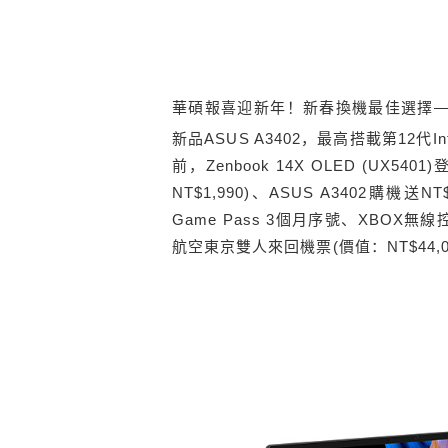
華碩報喜迎新年！新春換機最佳選擇
新品
ASUS A3402
，最高搭載第
12
代
In
前，
Zenbook 14X OLED (UX5401)
NT$1,990)
、
ASUS A3402
購機送
NT
Game Pass 3
個月序號、
XBOX
無線
航空東京雙人來回機票
(
價值：
NT$44,0