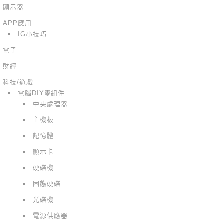
顯示器
APP應用
IG小技巧
電子
財經
科技/遊戲
電腦DIY零組件
中央處理器
主機板
記憶體
顯示卡
硬碟機
固態硬碟
光碟機
電源供應器