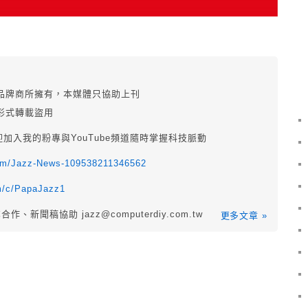
品牌商所擁有，本媒體只協助上刊
形式轉載盜用
迎加入我的粉專與YouTube頻道隨時掌握科技脈動
com/Jazz-News-109538211346562
m/c/PapaJazz1
業合作、新聞稿協助
jazz@computerdiy.com.tw
更多文章 »