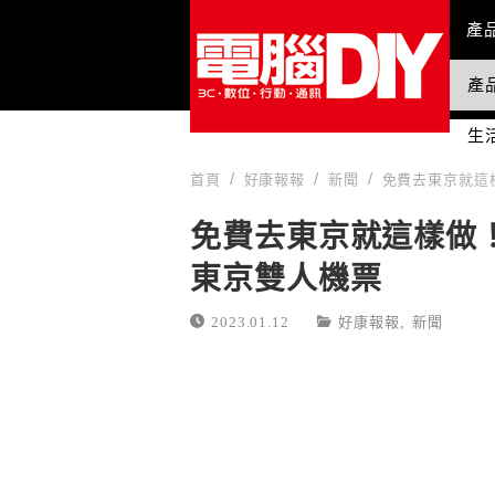
Mai
產
產
國
生
首頁
好康報報
新聞
免費去東京就這樣
免費去東京就這樣做！
東京雙人機票
2023.01.12
好康報報
,
新聞