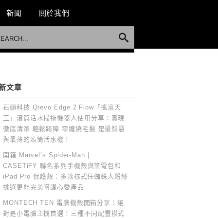
新聞
關於我們
新文章
石頭科技 Qrevo Edge 2 Flow「搖滾天
王」滾筒活水掃拖機器人使用分享：實現
徹底清潔 輕鬆跨障 零纏繞毛髮 是最智慧
與最薄的滾筒活水機！
開箱 Marvel’s Spider-Man |
CASETiFY 聯名系列手機殼與筆電包和
iPad Pro 保護殼：多款樣式任蜘蛛人粉絲
挑選更能完美呵護心愛產品
MONTECH TEN 電腦機殼開箱分享：絕
對是小電腦主機首選！三種不同配置模式