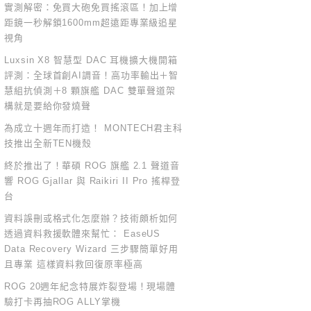
實測解密：免買大砲免買搖滾區！加上增
距鏡一秒解鎖1600mm超遠距專業級追星
視角
Luxsin X8 智慧型 DAC 耳機擴大機開箱
評測：全球首創AI調音！高功率輸出＋智
慧組抗偵測＋8 顆旗艦 DAC 雙單聲道架
構就是要給你發燒聲
為成立十週年而打造！ MONTECH君主科
技推出全新TEN機殼
終於推出了！華碩 ROG 旗艦 2.1 聲道音
響 ROG Gjallar 與 Raikiri II Pro 搖桿登
台
資料誤刪或格式化怎麼辦？技術頗析如何
透過資料救援軟體來幫忙： EaseUS
Data Recovery Wizard 三步驟簡單好用
且專業 這樣資料救回復原率極高
ROG 20週年紀念特展炸裂登場！現場體
驗打卡再抽ROG ALLY掌機