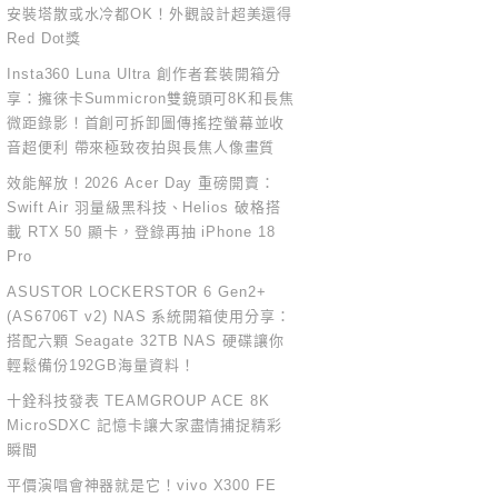
安裝塔散或水冷都OK！外觀設計超美還得
Red Dot獎
Insta360 Luna Ultra 創作者套裝開箱分
享：擁徠卡Summicron雙鏡頭可8K和長焦
微距錄影！首創可拆卸圖傳搖控螢幕並收
音超便利 帶來極致夜拍與長焦人像畫質
效能解放！2026 Acer Day 重磅開賣：
Swift Air 羽量級黑科技、Helios 破格搭
載 RTX 50 顯卡，登錄再抽 iPhone 18
Pro
ASUSTOR LOCKERSTOR 6 Gen2+
(AS6706T v2) NAS 系統開箱使用分享：
搭配六顆 Seagate 32TB NAS 硬碟讓你
輕鬆備份192GB海量資料！
十銓科技發表 TEAMGROUP ACE 8K
MicroSDXC 記憶卡讓大家盡情捕捉精彩
瞬間
平價演唱會神器就是它！vivo X300 FE