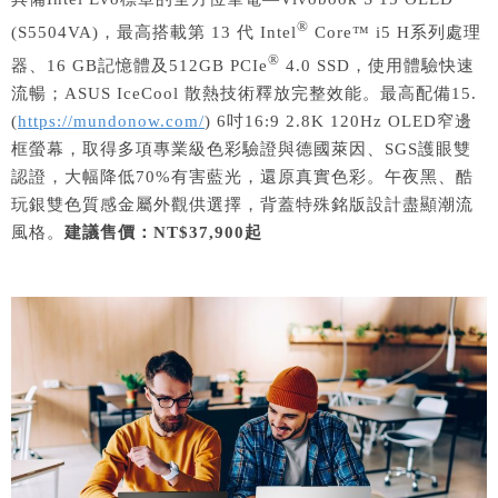
®
(S5504VA)，最高搭載第 13 代 Intel
Core™ i5 H系列處理
®
器、16 GB記憶體及512GB PCIe
4.0 SSD，使用體驗快速
流暢；ASUS IceCool 散熱技術釋放完整效能。最高配備15.
(
https://mundonow.com/
) 6吋16:9 2.8K 120Hz OLED窄邊
框螢幕，取得多項專業級色彩驗證與德國萊因、SGS護眼雙
認證，大幅降低70%有害藍光，還原真實色彩。午夜黑、酷
玩銀雙色質感金屬外觀供選擇，背蓋特殊銘版設計盡顯潮流
風格。
建議售價：NT$37,900起