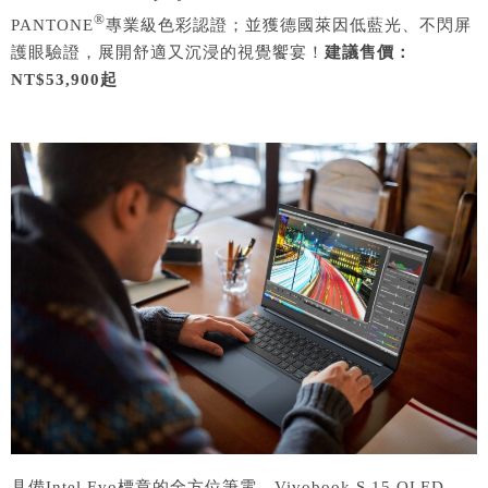
®
PANTONE
專業級色彩認證；並獲德國萊因低藍光、不閃屏
護眼驗證，展開舒適又沉浸的視覺饗宴！
建議售價：
NT$53,900起
具備Intel Evo標章的全方位筆電—Vivobook S 15 OLED