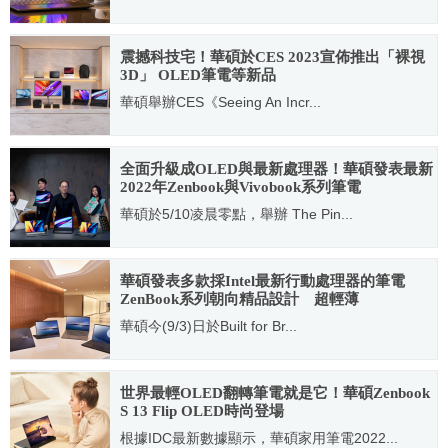
2021.12.24
震撼科技宅！華碩於CES 2023宣佈推出「裸視
3D」 OLED筆電等新品
華碩舉辦CES《Seeing An Incr...
2023.01.05
全面升級成OLED與最新處理器！華碩發表最新
2022年Zenbook與Vivobook系列筆電
華碩於5/10凌晨零點，舉辦 The Pin...
2022.05.10
華碩發表多款採Intel最新行動處理器的筆電
ZenBook系列朝向精品設計 超輕薄
ExpertBook再進化
華碩今(9/3)日於Built for Br...
2020.09.03
世界最輕OLED翻轉筆電就是它！華碩Zenbook
S 13 Flip OLED時尚登場
根據IDC最新數據顯示，華碩家用筆電2022...