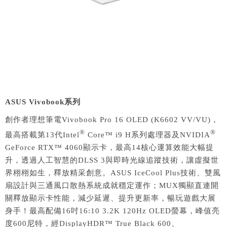
ASUS Vivobook
系列
創作者理想筆電Vivobook Pro 16 OLED (K6602 VV/VU)，
®
®
最高搭載第13代Intel
Core™ i9 H系列處理器及NVIDIA
GeForce RTX™ 4060顯示卡，最高14核心運算效能大幅提
升，透過人工智慧的DLSS 3與即時光線追蹤技術，讓虛擬世
界栩栩如生，釋放精采創意。ASUS IceCool Plus技術、雙風
扇設計與三通風口散熱系統成就穩定運作；MUX獨顯直連開
關釋放顯示卡性能，減少延遲、提升更新率，暢玩遊戲大展
身手！最高配備16吋16:10 3.2K 120Hz OLED螢幕，峰值亮
度600尼特，經DisplayHDR™ True Black 600、