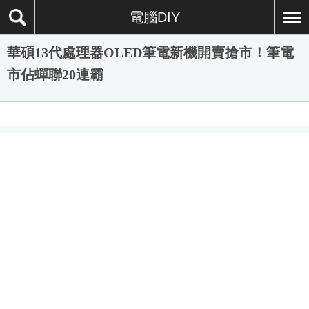
電腦DIY
華碩13代處理器OLED筆電新機開賣搶市！筆電
市佔蟬聯20連霸