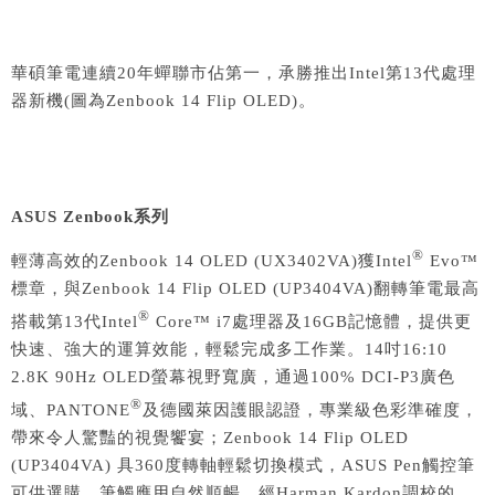
華碩筆電連續20年蟬聯市佔第一，承勝推出Intel第13代處理
器新機(圖為Zenbook 14 Flip OLED)。
ASUS Zenbook
系列
®
輕薄高效的Zenbook 14 OLED (UX3402VA)獲Intel
Evo™
標章，與Zenbook 14 Flip OLED (UP3404VA)翻轉筆電最高
®
搭載第13代Intel
Core™ i7處理器及16GB記憶體，提供更
快速、強大的運算效能，輕鬆完成多工作業。14吋16:10
2.8K 90Hz OLED螢幕視野寬廣，通過100% DCI-P3廣色
®
域、PANTONE
及德國萊因護眼認證，專業級色彩準確度，
帶來令人驚豔的視覺饗宴；Zenbook 14 Flip OLED
(UP3404VA) 具360度轉軸輕鬆切換模式，ASUS Pen觸控筆
可供選購，筆觸應用自然順暢。經Harman Kardon調校的