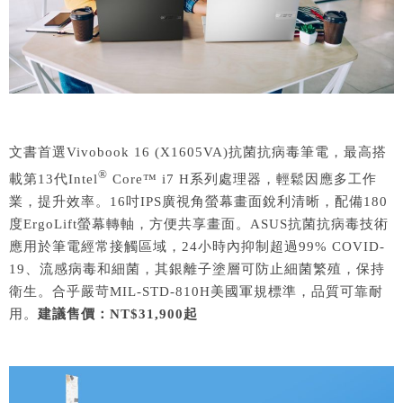
文書首選Vivobook 16 (X1605VA)抗菌抗病毒筆電，最高搭
®
載第13代Intel
Core™ i7 H系列處理器，輕鬆因應多工作
業，提升效率。16吋IPS廣視角螢幕畫面銳利清晰，配備180
度ErgoLift螢幕轉軸，方便共享畫面。ASUS抗菌抗病毒技術
應用於筆電經常接觸區域，24小時內抑制超過99% COVID-
19、流感病毒和細菌，其銀離子塗層可防止細菌繁殖，保持
衛生。合乎嚴苛MIL-STD-810H美國軍規標準，品質可靠耐
用。
建議售價：NT$31,900起