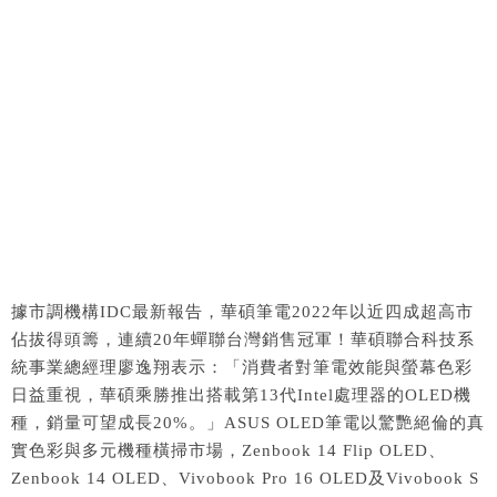
據市調機構IDC最新報告，華碩筆電2022年以近四成超高市
佔拔得頭籌，連續20年蟬聯台灣銷售冠軍！華碩聯合科技系
統事業總經理廖逸翔表示：「消費者對筆電效能與螢幕色彩
日益重視，華碩乘勝推出搭載第13代Intel處理器的OLED機
種，銷量可望成長20%。」ASUS OLED筆電以驚艷絕倫的真
實色彩與多元機種橫掃市場，Zenbook 14 Flip OLED、
Zenbook 14 OLED、Vivobook Pro 16 OLED及Vivobook S