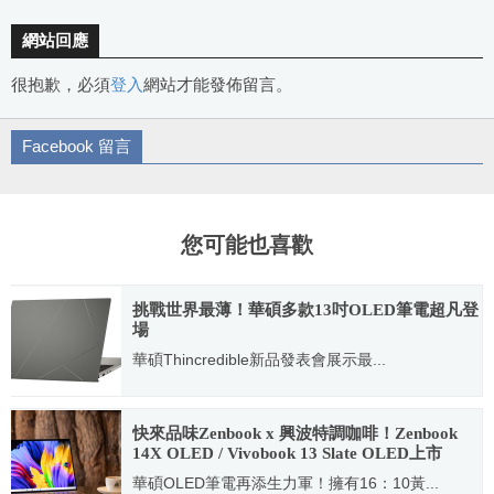
網站回應
很抱歉，必須
登入
網站才能發佈留言。
Facebook 留言
您可能也喜歡
挑戰世界最薄！華碩多款13吋OLED筆電超凡登
場
華碩Thincredible新品發表會展示最...
2023.04.24
快來品味Zenbook x 興波特調咖啡！Zenbook
14X OLED / Vivobook 13 Slate OLED上市
華碩OLED筆電再添生力軍！擁有16：10黃...