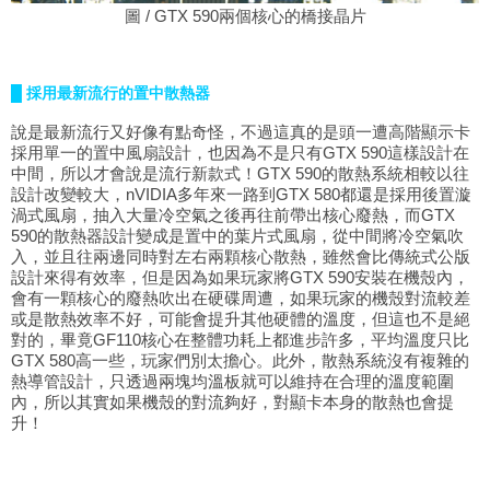
圖 / GTX 590兩個核心的橋接晶片
█ 採用最新流行的置中散熱器
說是最新流行又好像有點奇怪，不過這真的是頭一遭高階顯示卡
採用單一的置中風扇設計，也因為不是只有GTX 590這樣設計在
中間，所以才會說是流行新款式！GTX 590的散熱系統相較以往
設計改變較大，nVIDIA多年來一路到GTX 580都還是採用後置漩
渦式風扇，抽入大量冷空氣之後再往前帶出核心廢熱，而GTX
590的散熱器設計變成是置中的葉片式風扇，從中間將冷空氣吹
入，並且往兩邊同時對左右兩顆核心散熱，雖然會比傳統式公版
設計來得有效率，但是因為如果玩家將GTX 590安裝在機殼內，
會有一顆核心的廢熱吹出在硬碟周遭，如果玩家的機殼對流較差
或是散熱效率不好，可能會提升其他硬體的溫度，但這也不是絕
對的，畢竟GF110核心在整體功耗上都進步許多，平均溫度只比
GTX 580高一些，玩家們別太擔心。此外，散熱系統沒有複雜的
熱導管設計，只透過兩塊均溫板就可以維持在合理的溫度範圍
內，所以其實如果機殼的對流夠好，對顯卡本身的散熱也會提
升！