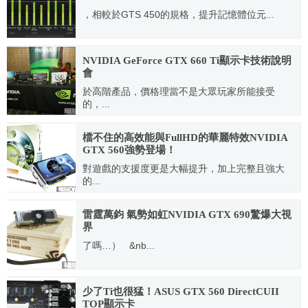
，相較於GTS 450的規格，提升記憶體位元...
2011.05.18
NVIDIA GeForce GTX 660 Ti顯示卡技術說明
會
於高階產品，價格理當不是大眾玩家所能接受
的，...
2012.08.17
檔不住的高效能與FullHD的華麗特效NVIDIA
GTX 560強勢登場！
對遊戲的支援度更是大幅提升，加上完整且強大
的...
2011.07.19
雷霆萬鈞 氣勢如虹NVIDIA GTX 690驚爆大視
界
了嗎…） &nb...
2012.09.18
少了Ti也很猛！ASUS GTX 560 DirectCUII
TOP顯示卡