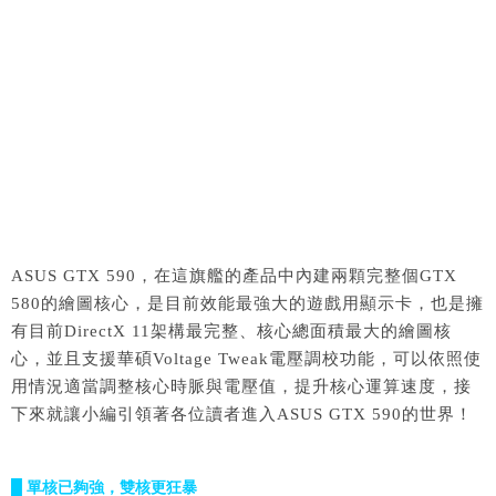
ASUS GTX 590，在這旗艦的產品中內建兩顆完整個GTX
580的繪圖核心，是目前效能最強大的遊戲用顯示卡，也是擁
有目前DirectX 11架構最完整、核心總面積最大的繪圖核
心，並且支援華碩Voltage Tweak電壓調校功能，可以依照使
用情況適當調整核心時脈與電壓值，提升核心運算速度，接
下來就讓小編引領著各位讀者進入ASUS GTX 590的世界！
█ 單核已夠強，雙核更狂暴