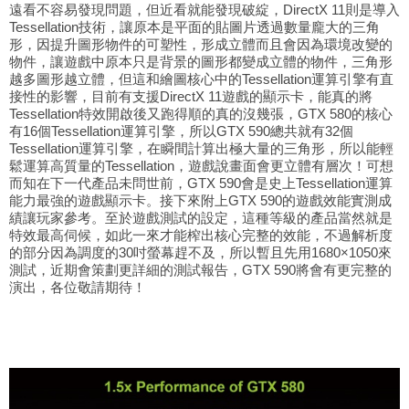
遠看不容易發現問題，但近看就能發現破綻，DirectX 11則是導入
Tessellation技術，讓原本是平面的貼圖片透過數量龐大的三角
形，因提升圖形物件的可塑性，形成立體而且會因為環境改變的
物件，讓遊戲中原本只是背景的圖形都變成立體的物件，三角形
越多圖形越立體，但這和繪圖核心中的Tessellation運算引擎有直
接性的影響，目前有支援DirectX 11遊戲的顯示卡，能真的將
Tessellation特效開啟後又跑得順的真的沒幾張，GTX 580的核心
有16個Tessellation運算引擎，所以GTX 590總共就有32個
Tessellation運算引擎，在瞬間計算出極大量的三角形，所以能輕
鬆運算高質量的Tessellation，遊戲說畫面會更立體有層次！可想
而知在下一代產品未問世前，GTX 590會是史上Tessellation運算
能力最強的遊戲顯示卡。接下來附上GTX 590的遊戲效能實測成
績讓玩家參考。至於遊戲測試的設定，這種等級的產品當然就是
特效最高伺候，如此一來才能榨出核心完整的效能，不過解析度
的部分因為調度的30吋螢幕趕不及，所以暫且先用1680×1050來
測試，近期會策劃更詳細的測試報告，GTX 590將會有更完整的
演出，各位敬請期待！