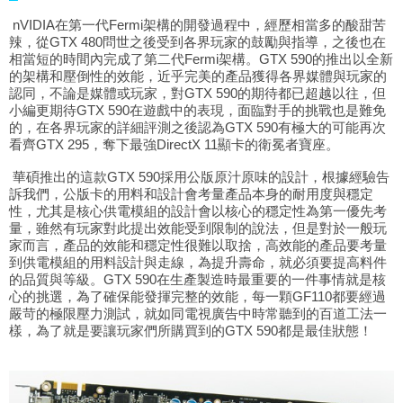
nVIDIA在第一代Fermi架構的開發過程中，經歷相當多的酸甜苦
辣，從GTX 480問世之後受到各界玩家的鼓勵與指導，之後也在
相當短的時間內完成了第二代Fermi架構。GTX 590的推出以全新
的架構和壓倒性的效能，近乎完美的產品獲得各界媒體與玩家的
認同，不論是媒體或玩家，對GTX 590的期待都已超越以往，但
小編更期待GTX 590在遊戲中的表現，面臨對手的挑戰也是難免
的，在各界玩家的詳細評測之後認為GTX 590有極大的可能再次
看齊GTX 295，奪下最強DirectX 11顯卡的衛冕者寶座。
華碩推出的這款GTX 590採用公版原汁原味的設計，根據經驗告
訴我們，公版卡的用料和設計會考量產品本身的耐用度與穩定
性，尤其是核心供電模組的設計會以核心的穩定性為第一優先考
量，雖然有玩家對此提出效能受到限制的說法，但是對於一般玩
家而言，產品的效能和穩定性很難以取捨，高效能的產品要考量
到供電模組的用料設計與走線，為提升壽命，就必須要提高料件
的品質與等級。GTX 590在生產製造時最重要的一件事情就是核
心的挑選，為了確保能發揮完整的效能，每一顆GF110都要經過
嚴苛的極限壓力測試，就如同電視廣告中時常聽到的百道工法一
樣，為了就是要讓玩家們所購買到的GTX 590都是最佳狀態！