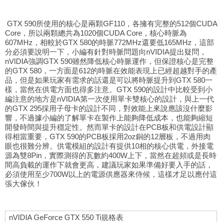
GTX 590所使用的核心是兩顆GF110，各擁有完整的512個CUDA
Core，所以兩顆總共為1020個CUDA Core，核心時脈為
607MHz，相較於GTX 580的時脈772MHz還要低165MHz，這部
分必須要說明一下，小編有針對時脈問題向nVIDIA提出疑問，
nVIDIA強調GTX 590雖然降低核心時脈運作，但保證核心是完整
的GTX 580，一方面是612的時脈在效能表現上已經超越對手的產
品，但是如果玩家有需求的話還是可以將時脈提升到GTX 580一
樣，當然在供電方面也得多注意。GTX 590的設計中比較受到小
編注意的地方是nVIDIA第一次使用單卡雙核心的設計，與上一代
的GTX 295採用子母卡的設計不同，對效能上來說應該沒什麼影
響，不過據小編的了解單卡在製作上能夠降低成本，也能夠縮短
開發時間與提升穩定性。然而單卡的設計在PCB板和供電設計顯
得相當重要，GTX 590的PCB板採用2oz銅的12層板，不過用肉
眼也很難分辨。供電模組的設計有提供10相的核心供電，外接電
源為雙8Pin，實際測得的瓦數約400W上下，當然在超頻或是長時
間高負載的運作下就會更高，建議玩家如果準備好要入手的話，
必須使用至少700W以上的電源供應器來侍候，這樣才足以應付這
張大傢伙！
nVIDIA GeForce GTX 550 Ti規格表