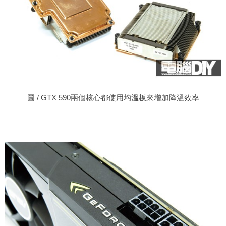
圖 / GTX 590兩個核心都使用均溫板來增加降溫效率