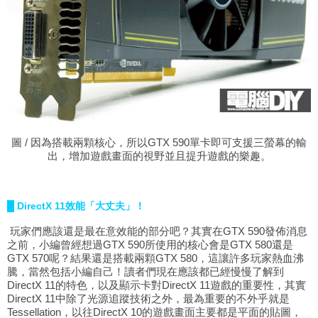
圖 / 因為搭載兩顆核心，所以GTX 590單卡即可支援三螢幕的輸
出，增加遊戲畫面的視野並且提升遊戲的樂趣。
█ DirectX 11效能「大丈夫」！
玩家們應該還是最在意效能的部分吧？其實在GTX 590發佈消息
之前，小編曾經想過GTX 590所使用的核心會是GTX 580還是
GTX 570呢？結果還是搭載兩顆GTX 580，這讓許多玩家熱血沸
騰，當然包括小編自己！讀者們現在應該都已經慢慢了解到
DirectX 11的特色，以及顯示卡對DirectX 11遊戲的重要性，其實
DirectX 11中除了光源追蹤技術之外，最為重要的不外乎就是
Tessellation，以往DirectX 10的遊戲畫面主要都是平面的貼圖，