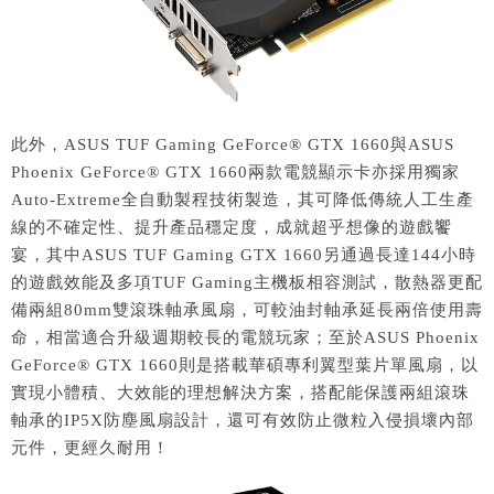
此外，ASUS TUF Gaming GeForce® GTX 1660與ASUS
Phoenix GeForce® GTX 1660兩款電競顯示卡亦採用獨家
Auto-Extreme全自動製程技術製造，其可降低傳統人工生產
線的不確定性、提升產品穩定度，成就超乎想像的遊戲饗
宴，其中ASUS TUF Gaming GTX 1660另通過長達144小時
的遊戲效能及多項TUF Gaming主機板相容測試，散熱器更配
備兩組80mm雙滾珠軸承風扇，可較油封軸承延長兩倍使用壽
命，相當適合升級週期較長的電競玩家；至於ASUS Phoenix
GeForce® GTX 1660則是搭載華碩專利翼型葉片單風扇，以
實現小體積、大效能的理想解決方案，搭配能保護兩組滾珠
軸承的IP5X防塵風扇設計，還可有效防止微粒入侵損壞內部
元件，更經久耐用！