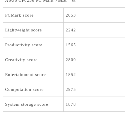
ASUS CP6230 PC Mark 7測試一覽
PCMark score
2053
Lightweight score
2242
Productivity score
1565
Creativity score
2809
Entertainment score
1852
Computation score
2975
System storage score
1878