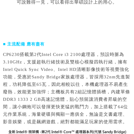
可說難得一見，可以看得出華碩設計上的用心。
■ 主流配備 應有盡有
CP6230搭載第2代Intel Core i3 2100處理器，預設時脈為
3.10GHz，支援超執行緒技術及雙核心模擬四執行緒，擁有
Intel Quick Sync Video、Intel HD清晰影像技術等視覺強化
功能，受惠於Sandy Bridge家族處理器，皆採用32nm先進製
程，功耗降低至65瓦，因此相較以往，本機處理器不易產生
廢熱，效能更加強悍；主機板共有2組記憶體插槽，內建單條
DDR3 1333 2 GB高速記憶體，貼心預留讓消費者昇級的空
間，讓小鋼炮可以發揮更快更猛的戰鬥力，加上搭載了64位
元作業系統，海量硬碟與獨顯一應俱全，無論是文書處理、
影音娛樂，或是飆網遊戲，絕對都能滿足玩家的使用需求。