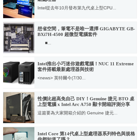
Intel從去年10月發布第九代桌上型CPU...
2019.04.24
想省空間，筆電不是唯一選擇 GIGABYTE GB-
BXi7H-4500 超微型電腦套件
■...
2014.12.05
Intel推出小巧迷你遊戲電腦！NUC 11 Extreme
套件搭載最新處理器與技術
<news> 英特爾今(7/30...
2021.07.30
性價比超高免自己 DIY！Genuine 捷元 BTO 桌
上型電腦 x Intel Arc A750 顯卡開箱評測分享
這篇要為大家開箱介紹的 Genuine 捷元...
2023.04.18
Intel Core 第14代桌上型處理器系列特色與規格
你都知道了嗎？