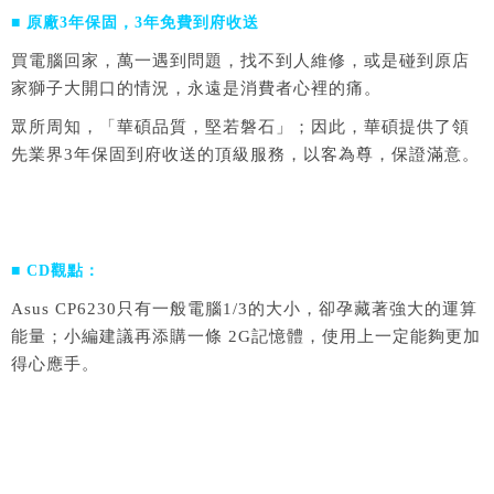
■ 原廠3年保固，3年免費到府收送
買電腦回家，萬一遇到問題，找不到人維修，或是碰到原店
家獅子大開口的情況，永遠是消費者心裡的痛。
眾所周知，「華碩品質，堅若磐石」；因此，華碩提供了領
先業界3年保固到府收送的頂級服務，以客為尊，保證滿意。
■ CD觀點：
Asus CP6230只有一般電腦1/3的大小，卻孕藏著強大的運算
能量；小編建議再添購一條 2G記憶體，使用上一定能夠更加
得心應手。