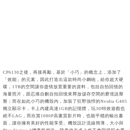
CP6130之後，再接再勵，基於「小巧」的概念上，添加了
「效能」的元素，因此打造出這款時尚小鋼砲，給你超大硬
碟，1TB的空間讓你盡情放置重要的資料，包括自拍回憶的
海量照片，跟忍痛自刪自拍回憶來釋放儲存空間的窘境說掰
掰；而在如此小巧的機殼內，加裝了狂野強悍的Nvidia G405
獨立顯示卡，卡上內建高達1GB的記憶體，玩3D特效遊戲也
絕不LAG，而欣賞1080P高畫質影片時，也能平穩的輸出畫
面，讓你擁有美好的性能享受。機殼設計流線簡薄，大小與