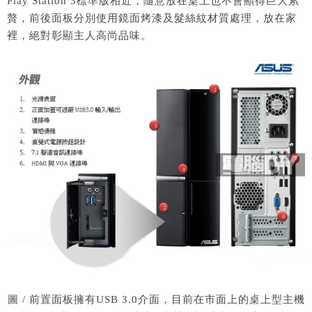
Play Station 3標準版相近，隨意放在桌上也不會顯得巨大累
贅，前後面板分別使用鏡面烤漆及髮絲紋材質處理，放在家
裡，絕對彰顯主人高尚品味。
圖 / 前置面板擁有USB 3.0介面，目前在市面上的桌上型主機