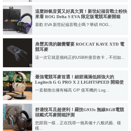
2014.05.30
這麼帥氣音質又好真欠買！新世紀福音戰士粉快
來看 ROG Delta S EVA 限定版電競耳麥開箱
喜歡 EVA 新世紀福音戰士嗎？華碩 ROG...
2022.07.07
身歷其境的聽覺饗宴 ROCCAT KAVE XTD 電
競耳麥
這一次它就是個純正的USB外接音效卡，不但如...
2014.04.02
最強電競耳麥首選！細節滿滿低頻強大的
Logitech G G PRO X 2 LIGHTSPEED 開箱使
用分享
一直都推出擁有極高 C/P 值耳機的 Log...
2023.08.17
舒適悅耳且超便利！羅技G933s 無線RGB電競
頭戴式耳麥開箱評測
您跟我一樣，正在找尋一個具備十八般武藝、樣
樣...