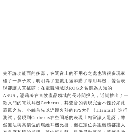
先不論功能面的多寡，在調音上的不用心之處也讓很多玩家
碰了一鼻子灰，明明為了遊戲用途添購了專用耳機，聲音表
現卻讓人直搖頭；在電競領域以ROG之名廣為人知的
ASUS，憑藉著在音效產品領域的長時間投入，近期推出了一
款入門的電競耳機Cerberus，其聲音的表現完全不愧於如此
霸氣之名。小編首先以近期火熱的FPS大作《Titanfall》進行
測試，發現到Cerberus在空間感的表現上相當讓人驚訝，雖
然無法與高價位的環繞耳機比擬，但在定位與距離感都讓人