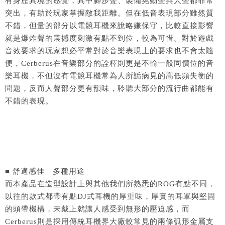
有身歷其境的感覺，其中腳步聲、裝備晃動聲與人聲都非常
突出，有助於玩家掌握敵我距離。但在低音表現部分雖然質
不錯，但量的部分以電競耳機來說略嫌保守，比較直接影響
就是爆炸聲的震撼度刺激有點不到位，較為可惜。對於遊戲
音效要求的玩家想必平常對於音樂表現上的要求也不會太隨
便，Cerberus在音樂部分的詮釋則更是不輸一般同價位的音
樂耳機，不但沒有電競耳機常為人所詬病見的高低頻失衡的
問題，反而人聲部分更有韻味，聆聽大部分的流行曲都能有
不錯的表現。
■ 舒適感佳 多種用途
而本產品在造型設計上與其他我們所熟悉的ROG有點不同，
以往的款式都帶有點DJ式耳機的厚重味，厚實的耳罩與堅固
的頭帶機構，未戴上就讓人感受到無形的壓迫感，而
Cerberus則是採用傳統耳機界大廠較常見的兩條弧形金屬支