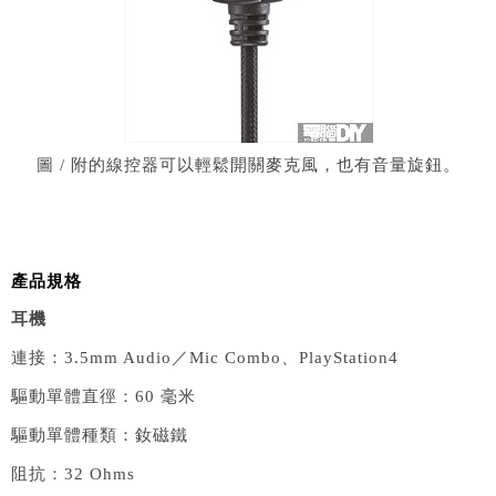
圖 / 附的線控器可以輕鬆開關麥克風，也有音量旋鈕。
產品規格
耳機
連接：
3.5mm Audio
／
Mic Combo
、
PlayStation4
驅動單體直徑：
60
毫米
驅動單體種類：釹磁鐵
阻抗：
32 Ohms