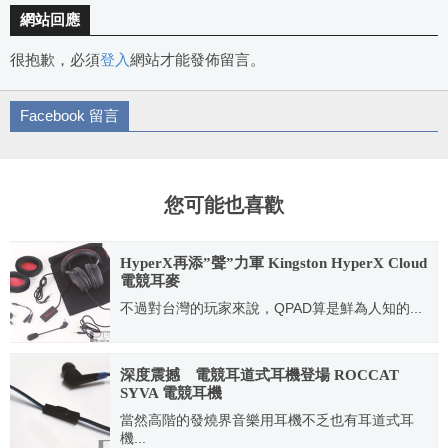
網站回應
很抱歉，必須
登入
網站才能發佈留言。
Facebook 留言
您可能也喜歡
HyperX再添”聲”力軍 Kingston HyperX Cloud
電競耳麥
不過對台灣的玩家來說，QPAD算是鮮為人知的...
2014.04.30
深度震撼 電競耳道式耳機登場 ROCCAT
SYVA 電競耳機
當然高階的發燒界音樂用耳機不乏也有耳道式耳
機...