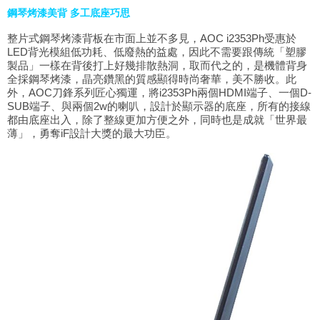
鋼琴烤漆美背 多工底座巧思
整片式鋼琴烤漆背板在市面上並不多見，AOC i2353Ph受惠於
LED背光模組低功耗、低廢熱的益處，因此不需要跟傳統「塑膠
製品」一樣在背後打上好幾排散熱洞，取而代之的，是機體背身
全採鋼琴烤漆，晶亮鑽黑的質感顯得時尚奢華，美不勝收。此
外，AOC刀鋒系列匠心獨運，將i2353Ph兩個HDMI端子、一個D-
SUB端子、與兩個2w的喇叭，設計於顯示器的底座，所有的接線
都由底座出入，除了整線更加方便之外，同時也是成就「世界最
薄」，勇奪iF設計大獎的最大功臣。