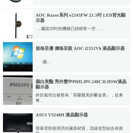
2012.01.19
AOC Razor系列 e2243FW 21.5吋 LED背光顯
示器
，據說20吋的機種已經銷售一空，...
2010.11.04
規格至優 價格至殺 AOC i2352Vh 液晶顯示器
圖...
2012.10.09
蘋白美豔 秀外慧中PHILIPS 248C3LHSW液晶
顯示器
終於栽培出被譽為「荷蘭最美的鬱金香」，並勇
奪...
2012.03.06
ASUS VS248H 液晶顯示器
螢幕背部使用消光霧面材質，流線造型結合表面