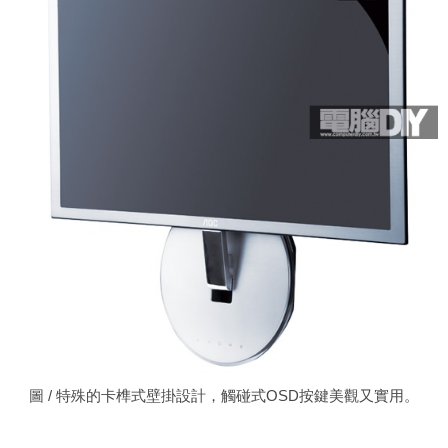
圖 / 特殊的卡榫式壁掛設計，觸碰式OSD按鍵美觀又實用。