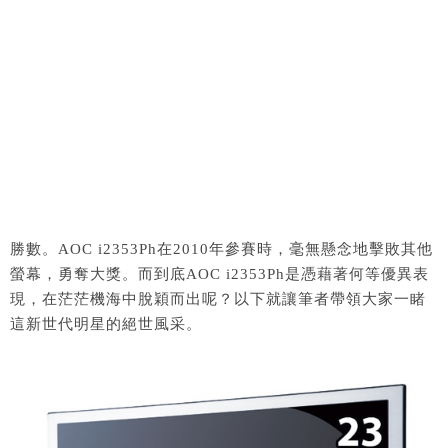
勝數。AOC i2353Ph在2010年參賽時，毫無懸念地擊敗其他
螢幕，勇奪大獎。而到底AOC i2353Ph是憑藉著何等優異表
現，在茫茫機海中脫穎而出呢？以下就讓筆者帶領大家一睹
這新世代明星的絕世風采。