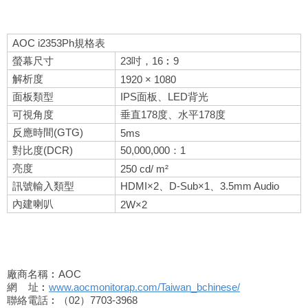
AOC i2353Ph規格表
螢幕尺寸
23吋，16︰9
解析度
1920 × 1080
面板類型
IPS面板、LED背光
可視角度
垂直178度、水平178度
反應時間(GTG)
5ms
對比度(DCR)
50,000,000：1
亮度
250 cd/ m²
訊號輸入類型
HDMI×2、D-Sub×1、3.5mm Audio
內建喇叭
2W×2
廠商名稱︰AOC
網
址︰
www.aocmonitorap.com/
Taiwan_bchinese/
聯絡電話︰（02）7703-3968