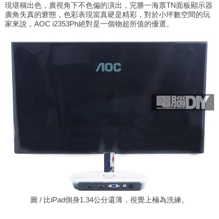
現堪稱出色，廣視角下不色偏的演出，完勝一海票TN面板顯示器
廣角失真的窘態，色彩表現當真硬是精彩，對於小坪數空間的玩
家來說，AOC i2353Ph絕對是一個物超所值的優選。
圖 / 比iPad側身1.34公分還薄，視覺上極為洗練。