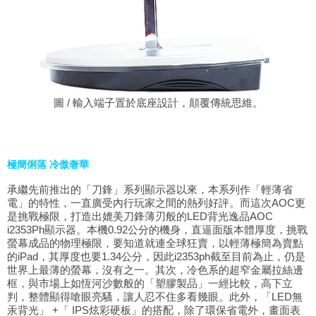
圖 / 輸入端子置於底座設計，顛覆傳統思維。
極簡俐落 冷傲奢華
承繼先前推出的「刀鋒」系列顯示器以來，本系列作「輕薄省
電」的特性，一直廣受內行玩家之間的熱列好評。而這次AOC更
是挑戰極限，打造出媲美刀鋒薄刃般的LED背光逸品AOC
i2353Ph顯示器。本機0.92公分的機身，直逼面版本體厚度，挑戰
螢幕成品的物理極限，要知道就連全球狂賣，以輕薄極簡為賣點
的iPad，其厚度也要1.34公分，因此i2353ph截至目前為止，仍是
世界上最薄的螢幕，沒有之一。其次，冷色系的超窄金屬拉絲邊
框，與市場上如恆河沙數般的「塑膠製品」一經比較，高下立
判，整體顯得嗆眼亮騷，讓人忍不住多看幾眼。此外，「LED無
汞背光」 +「 IPS炫彩硬板」的搭配，除了環保省電外，畫面表