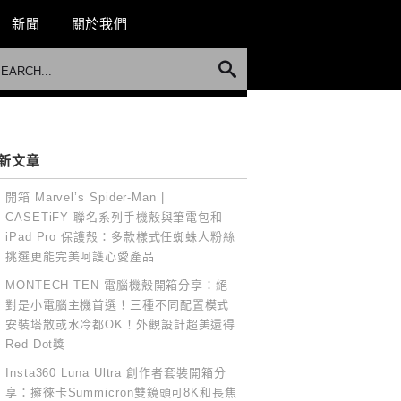
新聞
關於我們
新文章
開箱 Marvel’s Spider-Man |
CASETiFY 聯名系列手機殼與筆電包和
iPad Pro 保護殼：多款樣式任蜘蛛人粉絲
挑選更能完美呵護心愛產品
MONTECH TEN 電腦機殼開箱分享：絕
對是小電腦主機首選！三種不同配置模式
安裝塔散或水冷都OK！外觀設計超美還得
Red Dot獎
Insta360 Luna Ultra 創作者套裝開箱分
享：擁徠卡Summicron雙鏡頭可8K和長焦