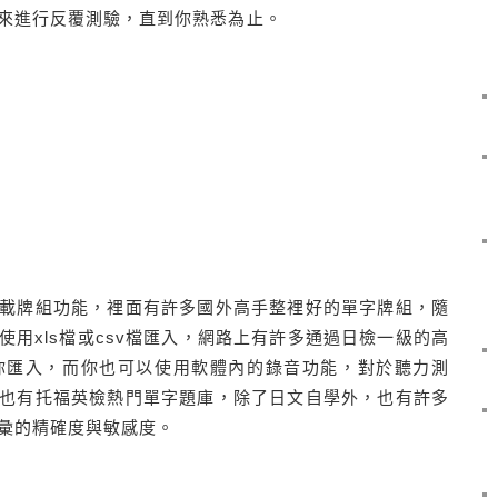
來進行反覆測驗，直到你熟悉為止。
載牌組功能，裡面有許多國外高手整裡好的單字牌組，隨
用xls檔或csv檔匯入，網路上有許多通過日檢一級的高
你匯入，而你也可以使用軟體內的錄音功能，對於聽力測
也有托福英檢熱門單字題庫，除了日文自學外，也有許多
彙的精確度與敏感度。