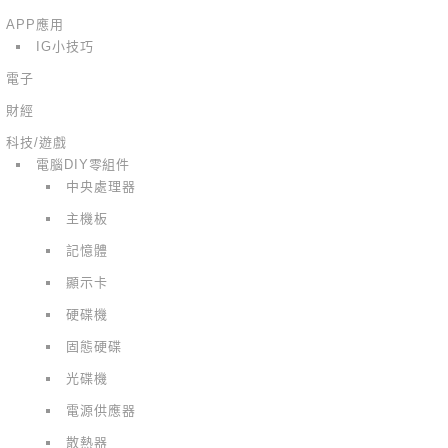
APP應用
IG小技巧
電子
財經
科技/遊戲
電腦DIY零組件
中央處理器
主機板
記憶體
顯示卡
硬碟機
固態硬碟
光碟機
電源供應器
散熱器