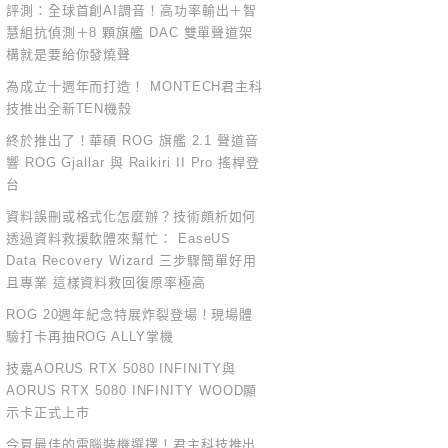
評測：全球首創AI調音！高功率輸出＋智
慧組抗偵測＋8 顆旗艦 DAC 雙單聲道架
構就是要給你發燒聲
為成立十週年而打造！ MONTECH君主科
技推出全新TEN機殼
終於推出了！華碩 ROG 旗艦 2.1 聲道音
響 ROG Gjallar 與 Raikiri II Pro 搖桿登
台
資料誤刪或格式化怎麼辦？技術頗析如何
透過資料救援軟體來幫忙： EaseUS
Data Recovery Wizard 三步驟簡單好用
且專業 這樣資料救回復原率極高
ROG 20週年紀念特展炸裂登場！現場體
驗打卡再抽ROG ALLY掌機
技嘉AORUS RTX 5080 INFINITY與
AORUS RTX 5080 INFINITY WOOD顯
示卡正式上市
今夏最佳的電腦裝機選擇！君主科技推出