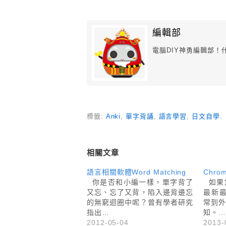
編輯部
電腦DIY神勇編輯部
標籤:
Anki
,
單字背誦
,
語言學習
,
日文自學.
相關文章
語言相關軟體Word Matching
Chro
你是否和小編一樣，單字背了
如果
又忘、忘了又背，陷入邊背邊忘
最新
的無窮迴圈中呢？曾有學者研究
常到
指出…
知。…
2012-05-04
2013-