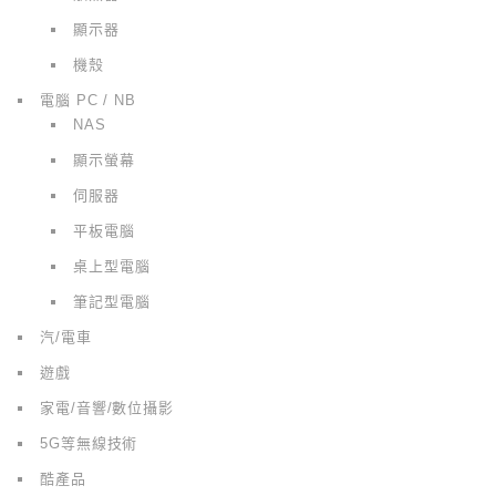
顯示器
機殼
電腦 PC / NB
NAS
顯示螢幕
伺服器
平板電腦
桌上型電腦
筆記型電腦
汽/電車
遊戲
家電/音響/數位攝影
5G等無線技術
酷產品