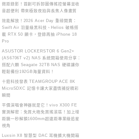
微距錄影！首創可拆卸圖傳搖控螢幕並收
音超便利 帶來極致夜拍與長焦人像畫質
效能解放！2026 Acer Day 重磅開賣：
Swift Air 羽量級黑科技、Helios 破格搭
載 RTX 50 顯卡，登錄再抽 iPhone 18
Pro
ASUSTOR LOCKERSTOR 6 Gen2+
(AS6706T v2) NAS 系統開箱使用分享：
搭配六顆 Seagate 32TB NAS 硬碟讓你
輕鬆備份192GB海量資料！
十銓科技發表 TEAMGROUP ACE 8K
MicroSDXC 記憶卡讓大家盡情捕捉精彩
瞬間
平價演唱會神器就是它！vivo X300 FE
實測解密：免買大砲免買搖滾區！加上增
距鏡一秒解鎖1600mm超遠距專業級追星
視角
Luxsin X8 智慧型 DAC 耳機擴大機開箱