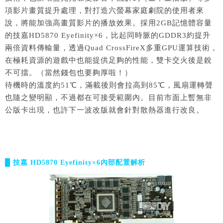
項影片畫質提升處理，對打造六螢幕家庭劇院的使用者來
說，將能加強高畫質影片的播放效果。採用2GB記憶體容量
的技嘉HD5870 Eyefinity×6，比起同時脈的GDDR3約提升
兩倍資料傳輸量，透過Quad CrossFireX多重GPU運算技術，
在極耗資源的遊戲中也能提供足夠的性能，雙卡交火後是銳
不可擋。（當然錢包也要夠厚啦！）
待機時的溫度約51℃，滿載後則會拉高到85℃，風扇運轉聲
也隨之變明顯，不過都在可接受範圍內。目前市面上暫無非
公版卡出現，也許下一波改版就會針對散熱器進行改良。
█ 技嘉 HD5870 Eyefinity×6內部配置解析