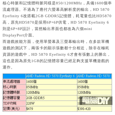
核心時脈和記憶體時脈同樣是850/1200MHz，具備1600個串
流處理器。不過為了應付六螢幕高解析度的輸出，HD 5870
Eyefinity 6改搭載2GB GDDR5記憶體，耗電量也比HD5870
高，原先HD5870是採用6P+6P供電，HD 5870 Eyefinity 6
則是6P+8P設計，當然輸出界面也都改為六個mini
DisplayPort介面。
而遊戲效能方面，使用單螢幕及三螢幕輸出時，在多款單機
遊戲的測試下，兩張卡的顯示張數都十分相近，除非在極耗
資源的遊戲中，HD 5870 Eyefinity 6才會有張數上的勝出，
這也是因為原先1GB的記憶體容量已經足夠支援單機遊戲的
運作。