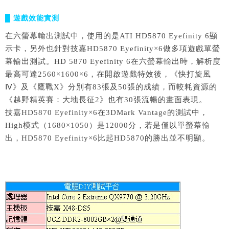
█ 遊戲效能實測
在六螢幕輸出測試中，使用的是ATI HD5870 Eyefinity 6顯
示卡，另外也針對技嘉HD5870 Eyefinity×6做多項遊戲單螢
幕輸出測試。HD 5870 Eyefinity 6在六螢幕輸出時，解析度
最高可達2560×1600×6，在開啟遊戲特效後，《快打旋風
Ⅳ》及《鷹戰X》分別有83張及50張的成績，而較耗資源的
《越野精英賽：大地長征2》也有30張流暢的畫面表現。
技嘉HD5870 Eyefinity×6在3DMark Vantage的測試中，
High模式（1680×1050）是12000分，若是僅以單螢幕輸
出，HD5870 Eyefinity×6比起HD5870的勝出並不明顯。