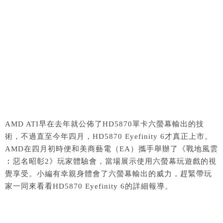
AMD ATI早在去年就公佈了HD5870單卡六螢幕輸出的技
術，不過直至今年四月，HD5870 Eyefinity 6才真正上市。
AMD在四月初時便和美商藝電（EA）攜手舉辦了《戰地風雲
︰惡名昭彰2》玩家體驗會，當場展示使用六螢幕玩遊戲的視
覺享受。小編有幸親身體會了六螢幕輸出的威力，趕緊帶玩
家一同來看看HD5870 Eyefinity 6的詳細報導。