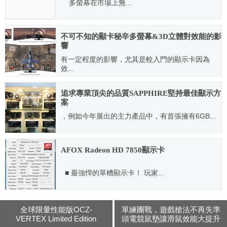
多螢幕在市場上無...
2012.09.03
不可不知的顯卡秘辛多螢幕&3D立體對效能的影
響
有一定程度的影響，尤其是較入門的顯示卡因為
效...
2011.12.21
追求專業頂尖的品質SAPPHIRE堅持最佳顯示方
案
，例如今年展出的主力產品中，有首張擁有6GB...
2013.06.04
AFOX Radeon HD 7850顯示卡
■ 最強悍的單槽顯示卡！ 玩家...
2012.09.27
全球限量性能版OCZ-
單練團戰，遊戲槍法不再失準
VERTEX Limited Edition
頭電競鼠墊讓滑鼠效能大提升