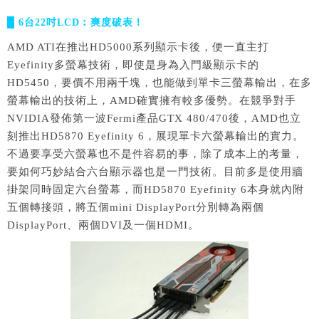
█ 6台22吋LCD︰爽度破表！
AMD ATI在推出HD5000系列顯示卡後，便一直主打
Eyefinity多螢幕技術，即使是身為入門級顯示卡的
HD5450，要價不用兩千塊，也能做到單卡三螢幕輸出，在多
螢幕輸出的技術上，AMD確實擁有較多優勢。在競爭對手
NVIDIA發佈第一波Fermi產品GTX 480/470後，AMD也立
刻推出HD5870 Eyefinity 6，展現單卡六螢幕輸出的實力。
不過要享受六螢幕也不是件容易的事，除了成本上的考量，
要如何巧妙結合六台顯示器也是一門技術。目前多是使用牆
掛架同時固定六台螢幕，而HD5870 Eyefinity 6本身就內附
五個轉接頭，將五個mini DisplayPort分別轉為兩個
DisplayPort、兩個DVI及一個HDMI。