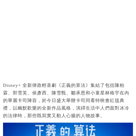
Disney+ 全新律政輕喜劇《正義的算法》集結了包括陳柏
霖、郭雪芙、侯彥西、陳雪甄、鄒承恩和小童星林格宇在內
的華麗卡司陣容，於今日盛大舉辦卡司同看特映會紅毯典
禮，以幽默歡樂的全新作品風格，演繹生活中人們面對冰冷
的法律時，那些既寫實又動人心腸的人物故事。