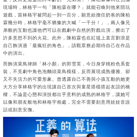
現場時，林格宇一句「陳柏霖在哪？」就能召喚到他來陪玩
遊戲，當林格宇被問起一到一百分，願意給擔任奶爸的陳柏
霖幾分時，林格宇毫不猶豫的大喊「一千分！」，兩人像兄
弟般的互動也讓他們可以在戲劇中自然的對戲出演，擦出了
許多意想不到的火花。此外，陳柏霖也在紅毯上直言劉浪是
自己飾演過「最瘋狂的角色」，請觀眾務必期待自己在作品
中的演出。
而飾演菜鳥律師「林小顏」的郭雪芙，今日身穿桃粉色系套
裝，不見劇中角色泡麵頭菜鳥模樣，反而展現成熟優雅、卻
又不失活力的可愛形象。曾透露自己不善與小孩互動的她更
大方分享林格宇的出現讓自己首次與童星搭檔搭起友誼的橋
樑，不論是心態和演技都出乎意料的成熟的林格宇，讓她可
以像和朋友般地和林格宇相處，完全不需要刻意用娃娃音說
話或刻意安撫。