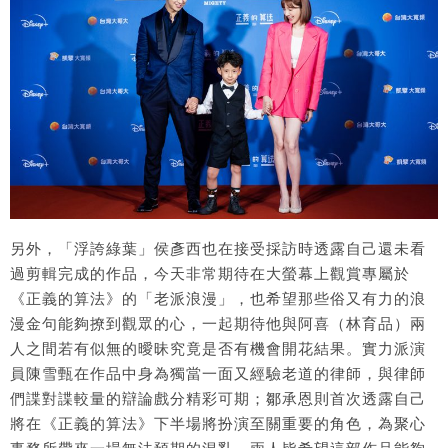
另外，「浮誇綠葉」侯彥西也在接受採訪時透露自己還未看
過剪輯完成的作品，今天非常期待在大螢幕上觀賞專屬於
《正義的算法》的「老派浪漫」，也希望那些俗又有力的浪
漫金句能夠撩到觀眾的心，一起期待他與阿喜（林育品）兩
人之間若有似無的曖昧究竟是否有機會開花結果。實力派演
員陳雪甄在作品中身為獨當一面又經驗老道的律師，與律師
們諜對諜較量的辯論戲分精彩可期；鄒承恩則首次透露自己
將在《正義的算法》下半場將扮演至關重要的角色，為聚心