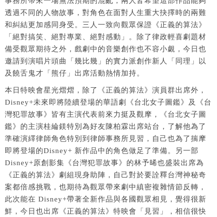
事務所帶來一場無法預期的混亂，兩人皆希望這部作品能夠
透過不同的人物故事，對角色在面對人生重大抉擇時的兩難
和糾結更加感同身受。三人一致向觀眾保證《正義的算法》
「絕對搞笑、絕對專業、絕對感動」。除了律政輕喜劇題材
備受觀眾期待之外，戲劇中的音樂創作也不容小覷，今日也
邀請到演唱片頭曲「幾比幾」的實力派創作新人「同理」以
及饒舌鬼才「熊仔」出席活動熱情加持。
本日特映會星光熠熠，除了《正義的算法》演員群出席外，
Disney+未來即將陸續登場的華語劇《台北女子圖鑑》及《台
灣犯罪故事》皆有主演代表前來力挺及觀摩，《台北女子圖
鑑》的主演桂綸鎂特別為好友陳柏霖出席站台，了解他為了
準確演繹律師角色特別到律師事務所見習，自己也為了揣摩
即將登場的Disney+ 新作品中的角色做足了準備。另一部
Disney+原創影集《台灣犯罪故事》的林予晞也盛裝出席為
《正義的算法》劇組現身助陣，自己對於要詮釋台灣神秘奇
案都倍感挑戰，也期待為觀眾帶來劇中縝密複雜情節反轉，
此次能在 Disney+帶著全新作品與各國觀眾相見，覺得很新
鮮，今日也出席《正義的算法》特映會「見習」，相信很快