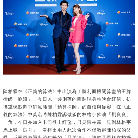
陳柏霖在《正義的算法》中出演為了勝利而機關算盡的王牌
律師「劉浪」，今日以一襲俐落的西裝現身特映會紅毯，彷
彿重現戲劇中帥氣瀟灑「精算律師」的自信與從容。在《正
義的算法》中莫名將陳柏霖認做爹的林格宇飾演「劉良良」
一角，今日亦加入卡司登上紅毯，只見陳柏霖一見到林格宇
馬上喊「良哥」，看得出兩人此次合作不僅激起陳柏霖的父
愛，反而更激盪出跨年齡的「兄弟情」！陳柏霖爆料在拍攝