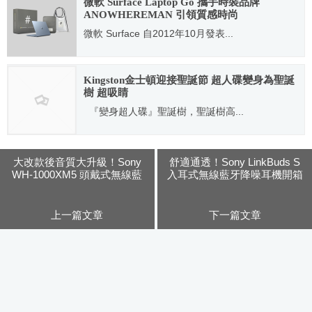
微軟 Surface Laptop Go 攜手時裝品牌
ANOWHEREMAN 引領質感時尚
微軟 Surface 自2012年10月發表...
2021.12.23
Kingston金士頓迎接聖誕節 超人碟變身為聖誕
樹 超吸睛
『變身超人碟』聖誕樹，聖誕樹高...
2012.12.19
大改款後音質大升級！Sony
舒適通透！Sony LinkBuds S
WH-1000XM5 頭戴式無線藍
入耳式無線藍牙降噪耳機開箱
牙降噪耳機開箱分享
分享
上一篇文章
下一篇文章