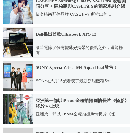
CASETiFY Samsung Galaxy S24 Ultra 殼套開
箱分享 + 陳柏霖與CASETiFY的獨家系列介紹
知名時尚配件品牌 CASETiFY 所推出的...
2024.03.12
Dell推出首款Ultrabook XPS 13
讓筆電除了保有輕薄好攜帶的優點之外，還能擁
有...
2012.03.14
SONY Xperia Z3+、M4 Aqua Dual發售！
SONY在6月15號發表了最新旗艦機種Son...
2015.06.17
亞洲第一部以iPhone全程拍攝劇情長片《怪胎》
將於8/7上映
亞洲第一部以iPhone全程拍攝劇情長片《怪...
2020.05.29