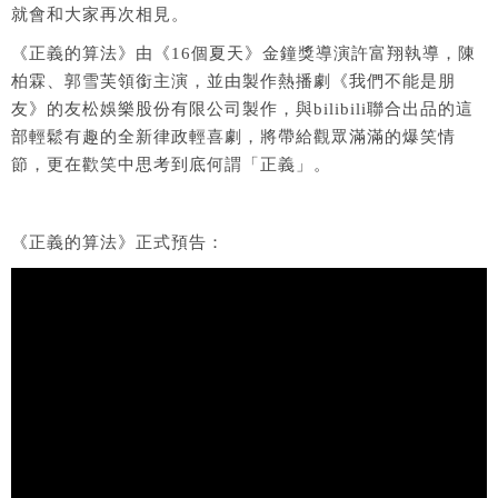
就會和大家再次相見。
《正義的算法》由《16個夏天》金鐘獎導演許富翔執導，陳
柏霖、郭雪芙領銜主演，並由製作熱播劇《我們不能是朋
友》的友松娛樂股份有限公司製作，與bilibili聯合出品的這
部輕鬆有趣的全新律政輕喜劇，將帶給觀眾滿滿的爆笑情
節，更在歡笑中思考到底何謂「正義」。
《正義的算法》正式預告：