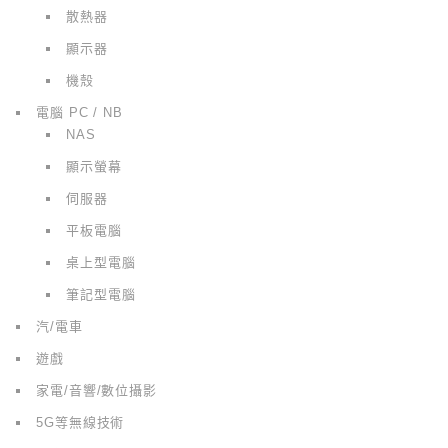
散熱器
顯示器
機殼
電腦 PC / NB
NAS
顯示螢幕
伺服器
平板電腦
桌上型電腦
筆記型電腦
汽/電車
遊戲
家電/音響/數位攝影
5G等無線技術