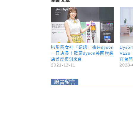
相關文章
啦啦隊女神「峮峮」擔任dyson
Dys
一日店長！歡慶dyson英國旗艦
V12s 
店首度復刻來台
在台開
2021-12-11
2023-
臉書留言