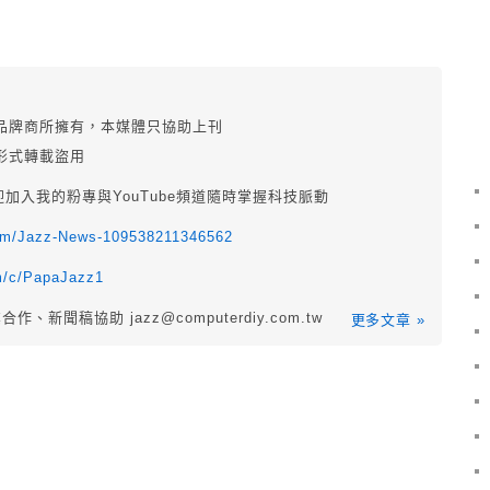
品牌商所擁有，本媒體只協助上刊
形式轉載盜用
迎加入我的粉專與YouTube頻道隨時掌握科技脈動
com/Jazz-News-109538211346562
m/c/PapaJazz1
業合作、新聞稿協助
jazz@computerdiy.com.tw
更多文章 »