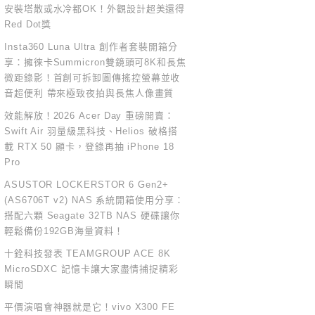
安裝塔散或水冷都OK！外觀設計超美還得
Red Dot獎
Insta360 Luna Ultra 創作者套裝開箱分
享：擁徠卡Summicron雙鏡頭可8K和長焦
微距錄影！首創可拆卸圖傳搖控螢幕並收
音超便利 帶來極致夜拍與長焦人像畫質
效能解放！2026 Acer Day 重磅開賣：
Swift Air 羽量級黑科技、Helios 破格搭
載 RTX 50 顯卡，登錄再抽 iPhone 18
Pro
ASUSTOR LOCKERSTOR 6 Gen2+
(AS6706T v2) NAS 系統開箱使用分享：
搭配六顆 Seagate 32TB NAS 硬碟讓你
輕鬆備份192GB海量資料！
十銓科技發表 TEAMGROUP ACE 8K
MicroSDXC 記憶卡讓大家盡情捕捉精彩
瞬間
平價演唱會神器就是它！vivo X300 FE