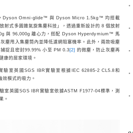
Omni-glide™ 與 Dyson Micro 1.5kg™ 均搭載
達」與「放射式多圓錐氣旋集塵科技」，透過重新設計的 8 個放射
 96,000g 離心力，搭配 Dyson Hyperdymium™ 馬
，將灰塵甩入集塵筒內並降低濾網阻塞機率。此外，兩款吸塵
且密封99.99% 小至 PM 0.3
[2]
的微塵，防止灰塵再
健康的居家環境。
室英國SGS IBR實驗室根據IEC 62885-2 CL5.8和
試強效模式的吸力。
室英國SGS IBR實驗室依據ASTM F1977-04標準，測
效果。