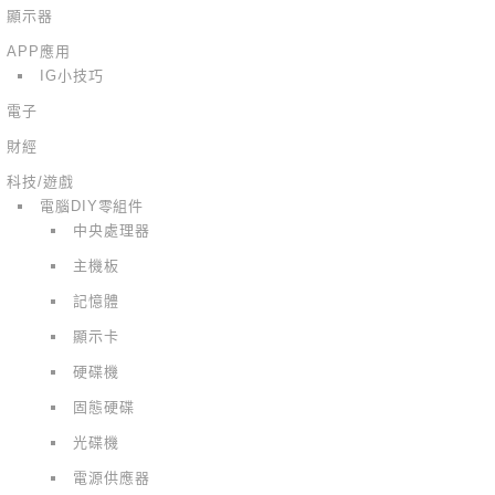
顯示器
APP應用
IG小技巧
電子
財經
科技/遊戲
電腦DIY零組件
中央處理器
主機板
記憶體
顯示卡
硬碟機
固態硬碟
光碟機
電源供應器