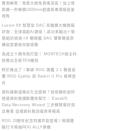
實測解密：免買大砲免買搖滾區！加上增
距鏡一秒解鎖1600mm超遠距專業級追星
視角
Luxsin X8 智慧型 DAC 耳機擴大機開箱
評測：全球首創AI調音！高功率輸出＋智
慧組抗偵測＋8 顆旗艦 DAC 雙單聲道架
構就是要給你發燒聲
為成立十週年而打造！ MONTECH君主科
技推出全新TEN機殼
終於推出了！華碩 ROG 旗艦 2.1 聲道音
響 ROG Gjallar 與 Raikiri II Pro 搖桿登
台
資料誤刪或格式化怎麼辦？技術頗析如何
透過資料救援軟體來幫忙： EaseUS
Data Recovery Wizard 三步驟簡單好用
且專業 這樣資料救回復原率極高
ROG 20週年紀念特展炸裂登場！現場體
驗打卡再抽ROG ALLY掌機