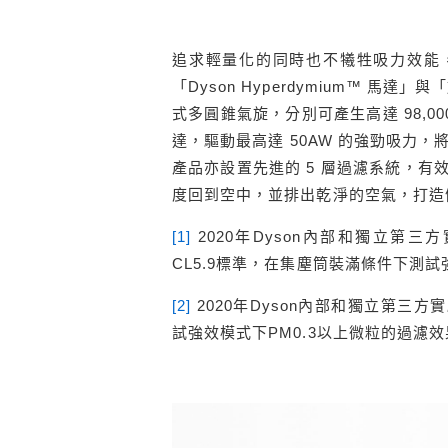
追求輕量化的同時也不犧牲吸力效能，Dyson 
「Dyson Hyperdymium™ 馬
式多圓錐氣旋，分別可產生高達 98,000g 與
達，驅動最高達 50AW 的強勁吸力
產品亦設置先進的 5 層過濾系統，有效捕捉
度回到空中，並排出乾淨的空氣，打造
[1]
2020年Dyson內部和獨立第三方實驗
CL5.9標準，在集塵筒裝滿條件下測
[2]
2020年Dyson內部和獨立第三方實驗
試強效模式下PM0.3以上微粒的過濾