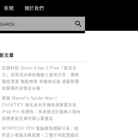
新聞
關於我們
新文章
石頭科技 Qrevo Edge 2 Flow「搖滾天
王」滾筒活水掃拖機器人使用分享：實現
徹底清潔 輕鬆跨障 零纏繞毛髮 是最智慧
與最薄的滾筒活水機！
開箱 Marvel’s Spider-Man |
CASETiFY 聯名系列手機殼與筆電包和
iPad Pro 保護殼：多款樣式任蜘蛛人粉絲
挑選更能完美呵護心愛產品
MONTECH TEN 電腦機殼開箱分享：絕
對是小電腦主機首選！三種不同配置模式