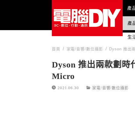
Mai
產
產
國
生
首頁
家電/音響/數位攝影
Dyson 推出
Dyson 推出兩款劃時代
Micro
2021.06.30
家電/音響/數位攝影