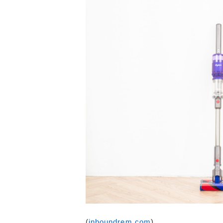
(
inboundrem.com
)