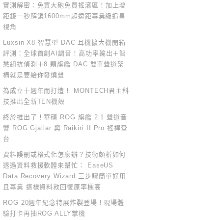
實測解密：免買大砲免買搖滾區！加上增
距鏡一秒解鎖1600mm超遠距專業級追星
視角
Luxsin X8 智慧型 DAC 耳機擴大機開箱
評測：全球首創AI調音！高功率輸出＋智
慧組抗偵測＋8 顆旗艦 DAC 雙單聲道架
構就是要給你發燒聲
為成立十週年而打造！ MONTECH君主科
技推出全新TEN機殼
終於推出了！華碩 ROG 旗艦 2.1 聲道音
響 ROG Gjallar 與 Raikiri II Pro 搖桿登
台
資料誤刪或格式化怎麼辦？技術頗析如何
透過資料救援軟體來幫忙： EaseUS
Data Recovery Wizard 三步驟簡單好用
且專業 這樣資料救回復原率極高
ROG 20週年紀念特展炸裂登場！現場體
驗打卡再抽ROG ALLY掌機