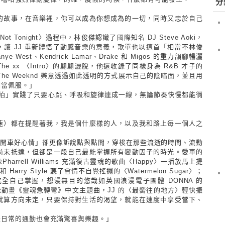
分
的故事，在音樂裡，你可以成為你想成為的一切，同時又忠於自己
Not Tonight
〉過程中，林俊傑認識了國際知名
DJ Steve Aoki
，
，讓
JJ
重新體悟了動感音樂的意義，歌單也以這首「相當不林俊
nye West
、
Kendrick Lamar
、
Drake
和
Migos
的重力韻腳暢灑
he xx
〈
Intro
〉的翩翩灑脫，他還收錄了同樣身為
R&B
才子的
The Weeknd
樂意透過如此透明的方式展示自己的陰暗面，並且用
相當佩服。」
拍」實踐了只要心跳、呼吸和旋律連成一線，無論節奏快慢都能徜
速）都在提醒著我，我是個什麼樣的人，以及我和路上每一個人之
「開車好心情」卻更像訴說點與點間，穿梭在那些流逝的時間、流動
尚未抵達，但卻是一段自己最能掌握所有變動因子的時光。愛車的
像
Pharrell Williams
充滿復古靈魂的歌曲〈
Happy
〉一播放馬上提
n
和
Harry Style
聽了會情不自覺搖擺的〈
Watermelon Sugar
〉；
完全自己掌握，想漫無目的悠哉如英國浪漫電子團體
DONNA
的
佳動畫《靈魂急轉彎》中文主題曲，
JJ
的〈最嚮往的地方〉輕快振
就算方向未定，只要保持對生活的渴望，就能在速度中享受當下、
是日常的通勤也會充滿驚喜與樂趣。」