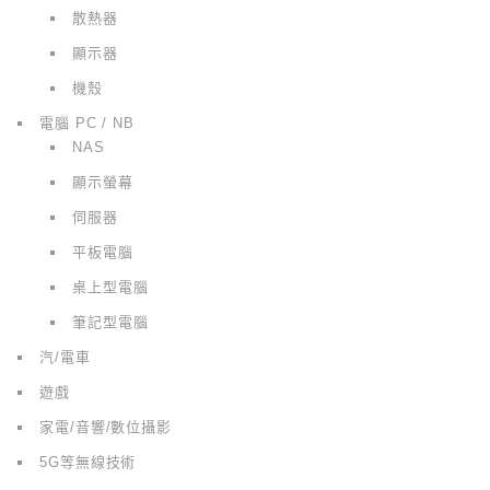
散熱器
顯示器
機殼
電腦 PC / NB
NAS
顯示螢幕
伺服器
平板電腦
桌上型電腦
筆記型電腦
汽/電車
遊戲
家電/音響/數位攝影
5G等無線技術