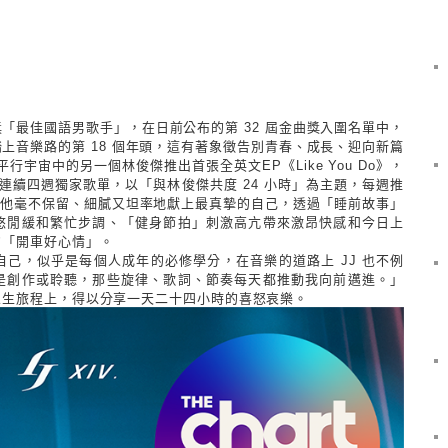
獎「最佳國語男歌手」，在日前公布的第
32
屆金曲獎入圍名單中，
踏上音樂路的第
18
個年頭，這有著象徵告別青春、成長、迎向新篇
平行宇宙中的另一個林俊傑推出首張全英文
EP
《
Like You Do
》，
連續四週獨家歌單，以「與林俊傑共度
24
小時」為主題，每週推
。他毫不保留、細膩又坦率地獻上最真摯的自己，透過「睡前故事」
悠閒緩和繁忙步調、「健身節拍」刺激高亢帶來激昂快感和今日上
的「開車好心情」。
自己，似乎是每個人成年的必修學分，在音樂的道路上
JJ
也不例
是創作或聆聽，那些旋律、歌詞、節奏每天都推動我向前邁進。」
人生旅程上，得以分享一天二十四小時的喜怒哀樂。