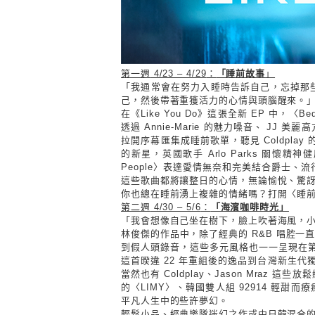
第一週
4/23 – 4/29
：
「睡前故事
」
「我通常會在努力入睡時告訴自己，忘掉那
己，然後帶著重獲活力的心情與頭腦醒來。
在《
Like You Do
》這張全新
EP
中，〈
Be
透過
Annie-Marie
的魅力嗓音、
JJ
美麗高
拉開序幕匯集成睡前歌單，聽見
Coldplay
的新星，英國歌手
Arlo Parks
關懷精神健
People
〉表達愛情無奈和完美結合爵士、流
這些歌曲都將讓整日的心情，無論愉悅、驚
你也總在睡前湧上複雜的情緒嗎？打開〈睡
第二週
4/30 – 5/6
：
「海濱咖啡時光」
「我會想像自己坐在樹下，臉上吹著海風，
林俊傑的作品中，除了經典的
R&B
唱腔一
到假人頭錄音，這些多元風格也一一呈現在
這首暌違
22
年重組後的逸品到台灣新生代
當然也有
Coldplay
、
Jason Mraz
這些放鬆
的〈
LIMY
〉、韓國雙人組
92914
輕甜而療
平凡人生中的些許夢幻。
輕鬆小品、經典樂隊迷幻之作或中日韓混合