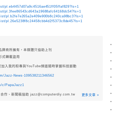
list/pl.eb4457d07a9c4516ae451ff05ffaf829?ls=1
list/pl.3fee86543cd643a19688afc64168dc54?ls=1
ylist/pl.b2fe7e265a2e409e900b8c240ca98bc3
?ls=1
ylist/pl.26e5238f8c24458cbb4d2f5373c8de45
?ls=1
品牌商所擁有，本媒體只協助上刊
形式轉載盜用
迎加入我的粉專與YouTube頻道隨時掌握科技脈動
com/Jazz-News-109538211346562
m/c/PapaJazz1
業合作、新聞稿協助
jazz@computerdiy.com.tw
更多文章 »