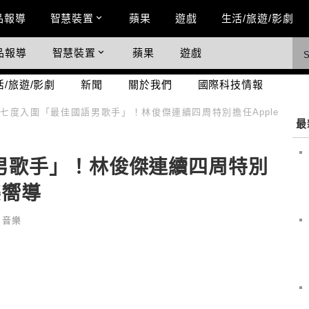
n Menu
品報導
智慧裝置
蘋果
遊戲
生活/旅遊/影劇
品報導
智慧裝置
蘋果
遊戲
際科技情報
活/旅遊/影劇
新聞
關於我們
國際科技情報
七度入圍「最佳國語男歌手」！林俊傑連續四周特別擔任Apple
最
男歌手」！林俊傑連續四周特別
音樂嚮導
,
音樂