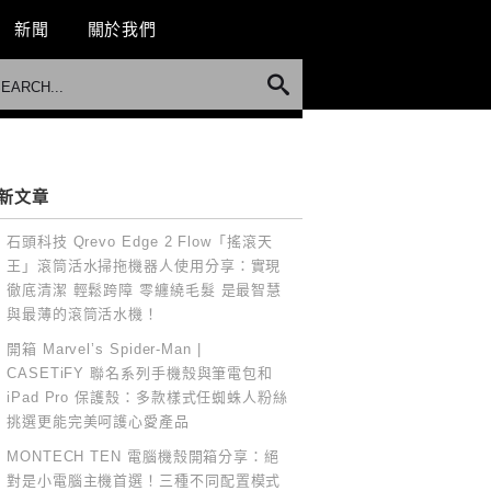
新聞
關於我們
新文章
石頭科技 Qrevo Edge 2 Flow「搖滾天
王」滾筒活水掃拖機器人使用分享：實現
徹底清潔 輕鬆跨障 零纏繞毛髮 是最智慧
與最薄的滾筒活水機！
開箱 Marvel’s Spider-Man |
CASETiFY 聯名系列手機殼與筆電包和
iPad Pro 保護殼：多款樣式任蜘蛛人粉絲
挑選更能完美呵護心愛產品
MONTECH TEN 電腦機殼開箱分享：絕
對是小電腦主機首選！三種不同配置模式