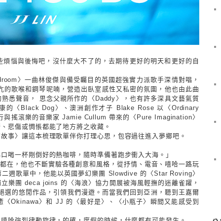
些煩惱與後悔吧，沒什麼大不了的，去期待更好的明天和更好的自
」
droom
〉一曲林俊傑與備受矚目的英國超強實力派歌手深情對唱，
亢的歌喉和鋼琴呢喃，營造出臥室感性又私密的氛圍，他也由此曲
的熟悉聲音， 思念父親所作的〈
Daddy
〉，也有許多深具文藝氣質
康的〈
Black Dog
〉、澳洲創作才子
Blake Rose
以〈
Ordinary
行與搖滾樂的音樂家
Jamie Cullum
帶來的〈
Pure Imagination
〉
訝、悲傷或惆悵都能了地方將之收藏。
前故事〉讓這本梳理歌單伴你打理心思，包容過往進入夢鄉吧。
小口喝一杯剛倒好的熱咖啡，隨時準備著跑步衝入大海。」
直都在，他也不斷實驗各種創意和風格，從抒情、電音、嘻哈一路玩
第二週歌單中，他能以英國夢幻樂團
Slowdive
的〈
Star Roving
〉
獨立樂團
deca joins
的〈海浪〉協力開展被海風輕撫的迷離雀躍，
絕選的悠閒作品，引領我們漫遊。而當我們回到亞洲，聽到王嘉爾
癒〈
Okinawa
〉和
JJ
的〈最好是〉、〈小瓶子〉瞬間又能感受到
的嘻哈強烈律動旋律，的確，度假的時候，什麼都有可能發生。