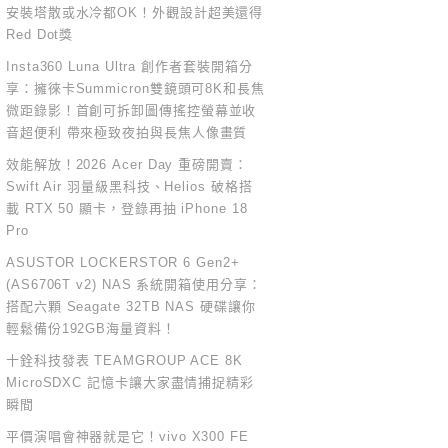
安裝塔散或水冷都OK！外觀設計超美還得
Red Dot獎
Insta360 Luna Ultra 創作者套裝開箱分
享：擁徠卡Summicron雙鏡頭可8K和長焦
微距錄影！首創可拆卸圖傳搖控螢幕並收
音超便利 帶來極致夜拍與長焦人像畫質
效能解放！2026 Acer Day 重磅開賣：
Swift Air 羽量級黑科技、Helios 破格搭
載 RTX 50 顯卡，登錄再抽 iPhone 18
Pro
ASUSTOR LOCKERSTOR 6 Gen2+
(AS6706T v2) NAS 系統開箱使用分享：
搭配六顆 Seagate 32TB NAS 硬碟讓你
輕鬆備份192GB海量資料！
十銓科技發表 TEAMGROUP ACE 8K
MicroSDXC 記憶卡讓大家盡情捕捉精彩
瞬間
平價演唱會神器就是它！vivo X300 FE