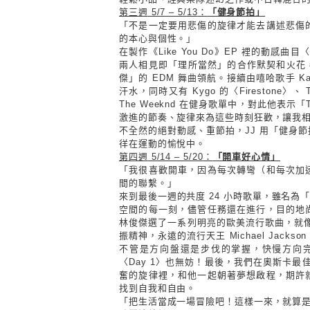
第三週
5/7 – 5/13
：
「健身節拍」
「不是一定要用悲傷的旋律才能去講述悲傷
的本心與個性。」
在製作《
Like You Do
》
EP
裡的動感曲目〈
兩人相見即「理所當然」的合作默契和火花
傑」的
EDM
舞曲領航。接續由嘻哈歌手
Ka
汗水，同時又有
Kygo
的〈
Firestone
〉、
T
The Weeknd
在健身歌單中，對此他表示「
激進的節奏、旋律來為這些時刻狂歡，讓我
不全然的絕對動感、重節拍，
JJ
用「健身節
徉在運動的愉悅中。
第四週
5/14 – 5/20
：
「開車好心情」
「我很喜歡開車，因為每次轉彎（和每次加
間的聯繫。」
來到最後一週的共度
24
小時歌單，雖名為
空間的每一刻，儘管任務還在進行，目的地
林俊傑選了一系列明亮的歐美流行歌曲，就
振精神，永遠的流行天王
Michael Jackso
不管是方向盤還是步伐的掌握，快慢方向
〈
Day 1
〉也無妨！最後，我們在奧斯卡最
奮的旋律裡，和他一起朝著夢想啟程，期許
找到自我和自由。
「把生活當成一場冒險吧！這樣一來，就算