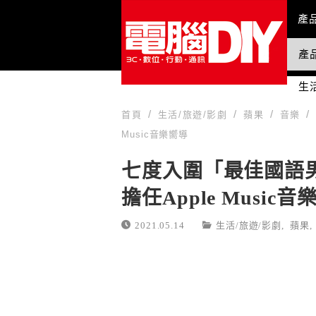
Mai
產
產
國
生
首頁
生活/旅遊/影劇
蘋果
音樂
Music音樂嚮導
七度入圍「最佳國語
擔任Apple Music
2021.05.14
生活/旅遊/影劇
,
蘋果