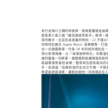
有行走唱片之稱的林俊傑，曾兩度獲頒金曲
更是第七度入圍「最佳國語男歌手」獎項。
章的數字，在這別具意義的時刻，
JJ
不僅以
同時特別擔任
Apple Music
音樂嚮導，打造
出一份親選歌單，作為
18
年的成年禮紀念
得以梳理情緒、以「海濱咖啡時光」的散漫
線的最後一份歌單，隨聽隨即能讓煩惱消逝
能誠實面對喜怒哀樂，整理和包容各面向的
外，他說道「音樂和我的生活分不開，不管
希望能透過音樂，讓歌迷跟他一同併肩走在