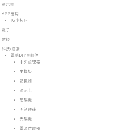
顯示器
APP應用
IG小技巧
電子
財經
科技/遊戲
電腦DIY零組件
中央處理器
主機板
記憶體
顯示卡
硬碟機
固態硬碟
光碟機
電源供應器