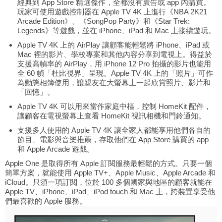
經典到 App Store 精選傑作，全都沒有廣告或 app 內購買。
玩家可使用遊戲控制器在 Apple TV 4K 上進行《NBA 2K21
Arcade Edition》、《SongPop Party》和《Star Trek:
Legends》等遊戲，並在 iPhone、iPad 和 Mac 上接續遊玩。
Apple TV 4K 上的 AirPlay 讓顧客能輕鬆將 iPhone、iPad 或
Mac 裡的影片、學校專案和其他內容分享到電視上。得益於
支援高幀率的 AirPlay，用 iPhone 12 Pro 拍攝的影片也能用
全 60 幀「杜比視界」呈現。Apple TV 4K 上的「照片」可作
為動態相簿使用，讓親友在大螢幕上一起欣賞照片、影片和
「回憶」。
Apple TV 4K 可以用來當作家庭中樞，控制 HomeKit 配件，
讓顧客在電視螢幕上查看 HomeKit 視訊相機和門鈴通知。
支援多人使用的 Apple TV 4K 讓全家人都能享用他們各自的
節目、電影與音樂推薦，存取他們在 App Store 購買的 app
和 Apple Arcade 遊戲。
Apple One 是取得所有 Apple 訂閱服務最輕鬆的方式。只要一個
簡單方案，就能使用 Apple TV+、Apple Music、Apple Arcade 和
iCloud。只須一項訂閱，位於 100 多個國家與地區的顧客就能在
Apple TV、iPhone、iPad、iPod touch 和 Mac 上，跨裝置享受他
們最喜歡的 Apple 服務。