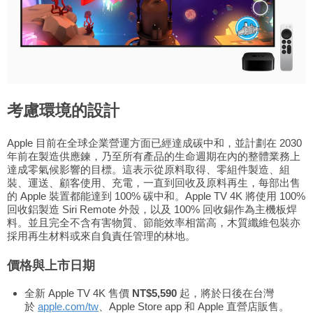
考慮環境的設計
Apple 目前在全球企業營運方面已經達成碳中和，並計劃在 2030
年前在製造供應鍊，乃至所有產品的生命週期在內的整體業務上
達成零氣候影響的目標。這表示從原料取得、零組件製造、組
裝、運送、顧客使用、充電，一直到回收及原料再生，每部出售
的 Apple 裝置都能達到 100% 碳中和。Apple TV 4K 將使用 100%
回收鋁製造 Siri Remote 外殼，以及 100% 回收錫作為主機板焊
料。並且完全不含有害物質、節能效率相當高，木質纖維包裝亦
採用再生材料或來自負責任管理的林地。
價格與上市日期
全新 Apple TV 4K 售價
NT$5,590
起，將於日後在台灣
於
apple.com/tw
、Apple Store app 和 Apple 直營店販售。