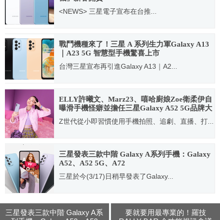
<NEWS> 三星電子宣布在台推...
2021.01.25
戰鬥機種來了！三星 A 系列生力軍Galaxy A13
｜A23 5G 智慧型手機驚喜上市
台灣三星宣布再引進Galaxy A13｜A2...
2022.08.22
ELLY許曦文、Marz23、嘻哈廚娘Zoe衛柔伊自
曝滑手機怪癖並擔任三星Galaxy A52 5G品牌大
使
Z世代從小即習慣使用手機拍照、追劇、直播、打...
2021.03.25
三星發表三款中階 Galaxy A系列手機：Galaxy
A52、A52 5G、A72
三星於今(3/17)日稍早發表了Galaxy...
2021.03.17
三星發表三款中階 Galaxy A系
要就要用最專業的！羅技