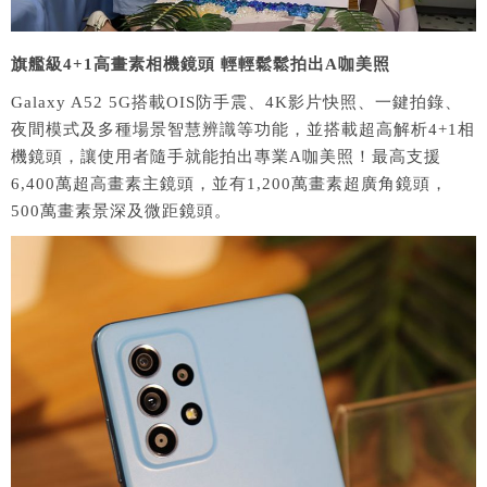
旗艦級
4+1
高畫素相機鏡頭
輕輕鬆鬆拍出
A
咖美照
Galaxy A52 5G搭載OIS防手震、4K影片快照、一鍵拍錄、
夜間模式及多種場景智慧辨識等功能，並搭載超高解析4+1相
機鏡頭，讓使用者隨手就能拍出專業A咖美照！最高支援
6,400萬超高畫素主鏡頭，並有1,200萬畫素超廣角鏡頭，
500萬畫素景深及微距鏡頭。