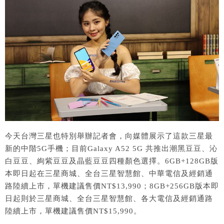
今天台灣三星也特別舉辦記者會，向媒體展示了這款三星最
新的中階5G手機；目前
Galaxy A52 5G 共
推出潮黑豆豆、沁
白豆豆、絢紫豆豆及晶藍豆豆四種顏色選擇。
6
GB+128GB
版
本即日起在三星商城、全台三星智慧館、
中華電信及經銷通
路陸續上市，單機建議售價
NT$13,990
；
8GB+256GB
版本即
日起則於三星商城、全台三星智慧館、
各大電信及經銷通路
陸續上市，單機建議售價
NT$15,990
。