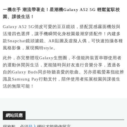
一機在手
潮流帶著走！星潮機
Galaxy A52 5G
輕鬆駕馭校
園、課後生活！
Galaxy A52 5G俏皮可愛的豆豆鏡頭，搭配質感霧面機殼與
活潑四色選擇，讓手機瞬間化身校園最潮穿搭配件！內建多
款Snapchat鏡頭濾鏡、AR貼圖及虛擬人偶，可快速拍攝各種
風格影像，展現獨特style。
此外，亦完整體現Galaxy生態圈，不僅能跨裝置串聯使用者
的運動休閒與生活，更能隨時與好友進行音樂分享，透過各
自的Galaxy Buds同步聆聽喜愛的歌曲。另亦搭載螢幕指紋辨
識及Samsung Pay行動支付，陪伴使用者拓展校園與課後生
活的無限可能！
網站回應
很抱歉，必須
登入
網站才能發佈留言。