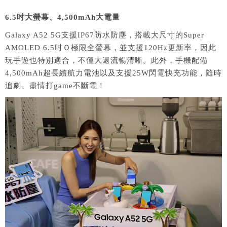
6.5
吋大螢幕、
4,500mAh
大電量
Galaxy A52 5G支援IP67防水防塵，搭載大尺寸的Super
AMOLED 6.5吋Ｏ極限全螢幕，並支援120Hz更新率，因此
玩手遊也特別適合，不僅大還流暢清晰。此外，手機配備
4,500mAh超長續航力電池以及支援25W閃電快充功能，隨時
追劇、盡情打game不斷電！