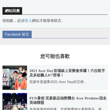
網站回應
很抱歉，必須
登入
網站才能發佈留言。
Facebook 留言
您可能也喜歡
2021 Acer Day首場線上音樂會來囉！六位歌手
及多組藝人8/7登場！
宏碁年度盛事2021 Acer Day於亞洲...
2021.08.04
FUN暑假 宏碁新品強勢襲台 Acer Predator冠名
英雄聯盟
為迎接暑假的到來，宏碁隆重推出暑期新品，搭