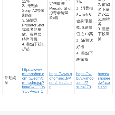
22%
3%
定機款贈
2. 前50
2. 消費抽
PredatorShot
2. 消費抽
名下單
Sony 7.2聲道
掠奪者能量
送7-11
Switch&
劇院組
飲/箱
$100禮
3. 滿額送
健身環組,
券
PredatorShot
獎項總價
3. 整點
掠奪者能量
下殺瘋
值近10萬
飲、膠原飲、
搶
時尚耳機
3. 滿額送
4. 整點下殺1
好禮
折起
4. 整點下
殺瘋搶
https://www.
momoshop.c
https://www.p
https://tw.
https://
活動網
om.tw/edm/c
chomeec.tw/
buy.yahoo
shopee
址
mmedm.jsp?
cdn/sites/ace
.com/?
.tw/ace
lpn=O4GQ0b
r
sub=173
r-sbd
YUcPv&n=1