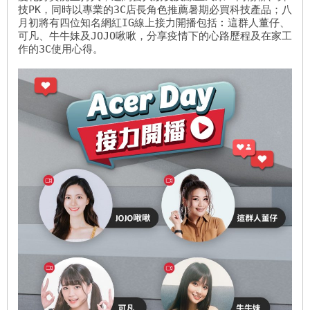
技PK，同時以專業的3C店長角色推薦暑期必買科技產品；八
月初將有四位知名網紅IG線上接力開播包括︰這群人董仔、
可凡、牛牛妹及JOJO啾啾，分享疫情下的心路歷程及在家工
作的3C使用心得。     
