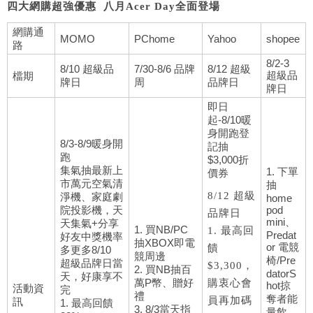
四大網購超強優惠 八月Acer Day全面登場
網購通
MOMO
PChome
Yahoo
shopee
路
8/2-3
8/10 超級品
7/30-8/6 品牌
8/12 超級
超級品
檔期
牌日
周
品牌日
牌日
即日
起-8/10暖
身開跑登
8/3-8/9暖身開
記抽
跑
$3,000折
集氣抽最新上
1. 下單
價券
市萬元空氣清
抽
8/12 超級
淨機、家庭劇
home
院投影機，天
pod
品牌日
mini、
天集氣+分享
1. 買NB/PC
1. 最高回
Predat
好友中獎機率
抽XBOX即電
or 電競
饋
多更多8/10
競周邊
椅/Pre
超級品牌日當
$3,300，
2. 買NB抽百
datorS
天，好康享不
萬P幣、贈好
購衷心會
hot掠
活動資
完
禮
奪者能
員再加碼
訊
1. 最高回饋
3. 8/3當天指
量飲