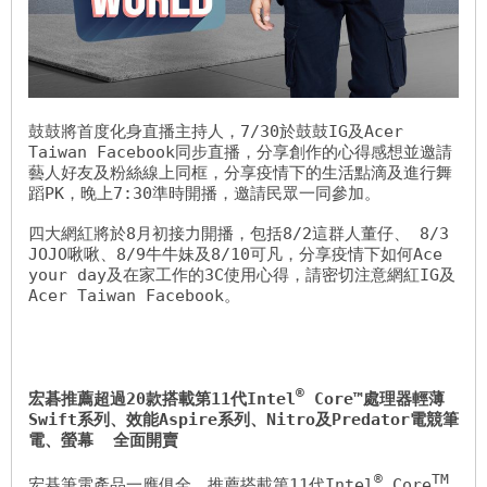
鼓鼓將首度化身直播主持人，7/30於鼓鼓IG及Acer 
Taiwan Facebook同步直播，分享創作的心得感想並邀請
藝人好友及粉絲線上同框，分享疫情下的生活點滴及進行舞
蹈PK，晚上7:30準時開播，邀請民眾一同參加。

四大網紅將於8月初接力開播，包括8/2這群人董仔、 8/3 
JOJO啾啾、8/9牛牛妹及8/10可凡，分享疫情下如何Ace 
your day及在家工作的3C使用心得，請密切注意網紅IG及
Acer Taiwan Facebook。

®
宏碁推薦超過20款搭載第11代
Intel
 Core™
處理器輕薄
Swift系列、效能Aspire系列、Nitro及Predator電競筆
電、螢幕  全面開賣    
®
TM
宏碁筆電產品一應俱全，推薦搭載第11代Intel
 Core