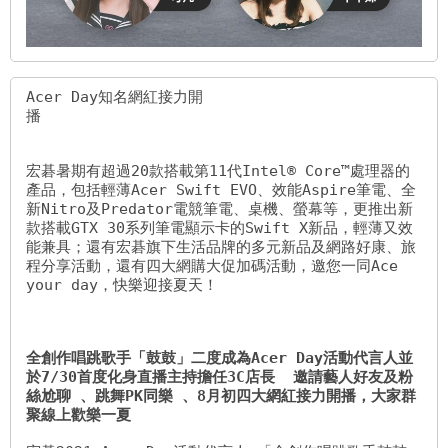
Acer Day知名網紅接力開
播                                          
宏碁暑期有超過20款搭載第11代Intel® Core™處理器的
產品，包括輕薄Acer Swift EVO、效能Aspire筆電、全
新Nitro及Predator電競筆電、桌機、螢幕等，更推出新
款搭載GTX 30系列筆電顯示卡的Swift X新品，輕薄又效
能兼具；還有宏碁旗下生活品牌的多元新品及網路好康、旅
程分享活動，還有四大網購大促加碼活動，邀您一同Ace 
your day，快樂迎接夏天！

全創作唱跳歌手「鼓鼓」二度成為Acer Day活動代言人並
於7/30首度化身直播主持擔任3C店長  邀請藝人好友及粉
絲尬聊 、跳舞PK同樂 、8月初四大網紅接力開播，大家群
聚線上歡樂一夏