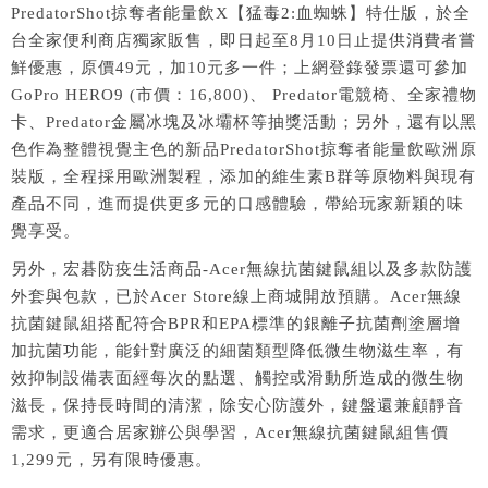
PredatorShot掠奪者能量飲X【猛毒2:血蜘蛛】特仕版，於全
台全家便利商店獨家販售，即日起至8月10日止提供消費者嘗
鮮優惠，原價49元，加10元多一件；上網登錄發票還可參加
GoPro HERO9 (市價：16,800)、 Predator電競椅、全家禮物
卡、Predator金屬冰塊及冰壩杯等抽獎活動；另外，還有以黑
色作為整體視覺主色的新品PredatorShot掠奪者能量飲歐洲原
裝版，全程採用歐洲製程，添加的維生素B群等原物料與現有
產品不同，進而提供更多元的口感體驗，帶給玩家新穎的味
覺享受。
另外，宏碁防疫生活商品-Acer無線抗菌鍵鼠組以及多款防護
外套與包款，已於Acer Store線上商城開放預購。Acer無線
抗菌鍵鼠組搭配符合BPR和EPA標準的銀離子抗菌劑塗層增
加抗菌功能，能針對廣泛的細菌類型降低微生物滋生率，有
效抑制設備表面經每次的點選、觸控或滑動所造成的微生物
滋長，保持長時間的清潔，除安心防護外，鍵盤還兼顧靜音
需求，更適合居家辦公與學習，Acer無線抗菌鍵鼠組售價
1,299元，另有限時優惠。