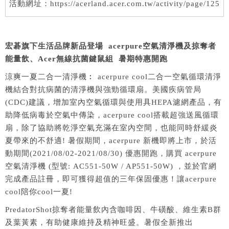
活動網址：https://acerland.acer.com.tw/activity/page/125
宏碁旗下生活品牌新品登場 acerpure空氣清淨機及掠奪者
能量飲、Acer無線抗菌鍵鼠組 暑期特惠開跑
涼爽一夏二合一清淨機︰ acerpure cool二合一空氣循環清淨
機結合對抗病菌的清淨機與強勁循環扇。美國疾病管局
(CDC)建議，增加室內空氣循環與使用具HEPA濾網產品，有
助降低病毒於空氣中傳染，acerpure cool搭載超強送風循環
扇，除了協助將乾淨空氣充滿在室內空間，也能同時舒緩炎
夏帶來的不舒適! 暑假期間，acerpure 新機即將上市，於活
動期間(2021/08/02-2021/08/30) 優惠開跑，購買 acerpure
空氣清淨機 (型號: AC551-50W / AP551-50W) ，並於官網
完成產品註冊，即可獲得超值的三年保固優惠！讓acerpure
cool陪你cool一夏!
PredatorShot掠奪者能量飲內含咖啡因、牛磺酸、維生素B群
及葉黃素，有助健康維持及精神旺盛。暑假全新推出