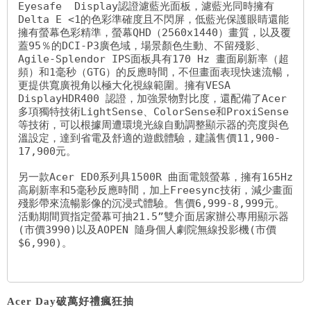
Eyesafe  Display認證濾藍光面板，濾藍光同時擁有
Delta E <1的色彩準確度且不閃屏，低藍光保護眼睛還能
擁有螢幕色彩精準，螢幕QHD（2560x1440）畫質，以及覆
蓋95％的DCI-P3廣色域，場景顏色生動、不留殘影、 
Agile-Splendor IPS面板具有170 Hz 畫面刷新率（超
頻）和1毫秒（GTG）的反應時間，不但畫面表現快速流暢，
更提供寬廣視角以極大化視線範圍。擁有VESA 
DisplayHDR400 認證，加強景物對比度，還配備了Acer 
多項獨特技術LightSense、ColorSense和ProxiSense
等技術，可以根據周遭環境光線自動調整顯示器的亮度與色
溫設定，達到省電及舒適的遊戲體驗，建議售價11,900-
17,900元。

另一款Acer ED0系列具1500R 曲面電競螢幕，擁有165Hz
高刷新率和5毫秒反應時間，加上Freesync技術，減少畫面
殘影帶來流暢影像的沉浸式體驗。售價6,999-8,999元。
活動期間買指定螢幕可抽21.5”雙介面居家辦公專用顯示器
(市價3990)以及AOPEN 隨身個人劇院無線投影機(市價
$6,990)。

Acer Day
破萬好禮瘋狂抽