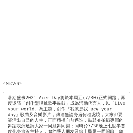
<NEWS>
暑期盛事2021 Acer Day將於本周五(7/30)正式開跑，再
度邀請「創作型唱跳歌手鼓鼓」成為活動代言人，以「Live 
your world」為主題，創作『我就是我 ace your 
day』歌曲及音樂影片，傳達無論身處何種處境，大家都要
能活出自己的人生，正面積極向前邁進，鼓鼓並拍攝專屬的
舞蹈表演邀請大家一同尬舞同樂；同時於7/30晚上七點半首
度化身實況主持人，邀約藝人朋友及線上民眾一同暢聊、舞