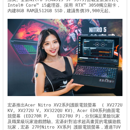
Intel® Core™ i5處理器、採用 RTX™ 3050獨立顯卡，
內建8GB RAM及512GB SSD，建議售價39,900元起。

宏碁推出Acer Nitro XV2系列護眼電競螢幕  ( XV272U 
KV, XV272U V, XV322QU KV)、Acer ED0系列曲面電
競螢幕 (ED270R P,   ED270U P)，分別滿足業餘玩家
及職業級玩家遊戲體驗。宏碁針對追求超高畫質的電腦遊戲
玩家，宏碁 27吋Nitro XV系列 護眼電競螢幕，通過TUV 