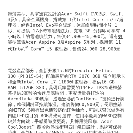
輕薄美型、具窄邊寬設計的
Acer Swift EVO系列
-Swift 
3及5，具全金屬機身，搭載第11代Intel Core i5/i7處
理器，經過Intel Evo平台認證，休眠喚醒時間小於 1 
秒、可提供 17小時電池續航力、充電 30 分鐘即可享有 4 
小時以上的電池續航力，售價34,900-45,900元。還有
效
能型筆電
Acer Aspire 3及Aspire 5系列，採用第 11 
®
代Intel
 Core™ i5 處理器，售價24,900-28,900元。

電競產品部分，全新升級15.6吋Predator Helios 
300（PH315-54）配備最新的RTX 3070 8GB 獨立顯示卡
和全新Intel Core i7-11800H處理器，提供16 GB 
RAM、512GB SSD，具備玩家需要的144Hz IPS窄邊框螢
幕提供3毫秒的快速反應時間，更配備量身打造的
AeroBlade 3D風扇，透過宏碁的CoolBoost™技術進行調
節，確保關鍵區持續降溫。建議售價60,900元；長期熱銷
的NITRO 5擁有黑色機殼搭配紅色軸承，可調式背光鍵盤有
四區LED炫目的 RGB背光可選擇、使用率最高的WASD控制
鍵與方向鍵，手感辨識度更高。具採用雙風扇、Acer 
CoolBoost™ 酷冷散熱技術與四排氣口設計，系統可保持
涼爽。全新Nitro 5(AN515-57-53T5)搭載全新第11代