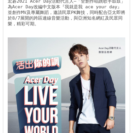
宏碁2021 Acer Day活動代言人–「全創作唱跳歌手鼓鼓」
為Acer Day改編中文版本『我就是我 ace your day』
並創作MV及專屬舞蹈，邀請民眾PK舞技，同時配合亞太即將
於8/7展開的跨區連線音樂活動，與亞洲知名網紅及民眾同
樂，精彩可期。
