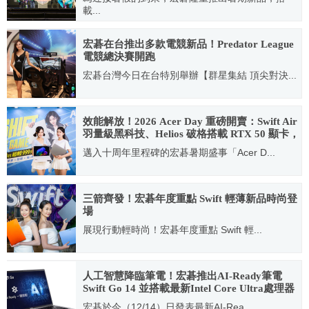
載...
2017.07.12
宏碁在台推出多款電競新品！Predator League
電競總決賽開跑
宏碁台灣今日在台特別舉辦【群星集結 頂尖對決...
2021.04.09
效能解放！2026 Acer Day 重磅開賣：Swift Air
羽量級黑科技、Helios 破格搭載 RTX 50 顯卡，
登錄再抽 iPhone 18 Pro
邁入十周年里程碑的宏碁暑期盛事「Acer D...
2026.07.31
三箭齊發！宏碁年度重點 Swift 輕薄新品時尚登
場
展現行動輕時尚！宏碁年度重點 Swift 輕...
2022.04.20
人工智慧降臨筆電！宏碁推出AI-Ready筆電
Swift Go 14 並搭載最新Intel Core Ultra處理器
宏碁於今（12/14）日發表最新AI-Rea...