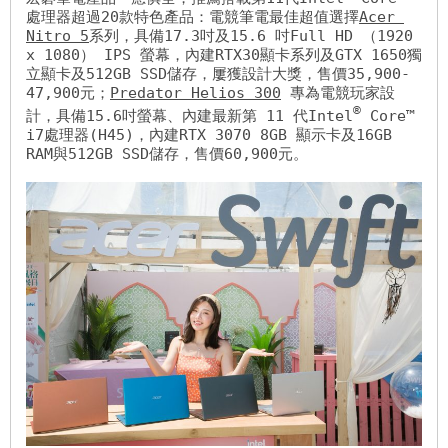
處理器超過20款特色產品：電競筆電最佳超值選擇
Acer 
Nitro 5
系列，具備17.3吋及15.6 吋Full HD （1920 
x 1080） IPS 螢幕，內建RTX30顯卡系列及GTX 1650獨
立顯卡及512GB SSD儲存，屢獲設計大獎，售價35,900-
47,900元；
Predator Helios 300
 專為電競玩家設
®
計，具備15.6吋螢幕、內建最新第 11 代Intel
 Core™ 
i7處理器(H45)，內建RTX 3070 8GB 顯示卡及16GB 
RAM與512GB SSD儲存，售價60,900元。
