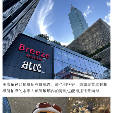
用廣角鏡頭拍攝所有細膩度、顏色都很好，猶如專業單眼相
機所拍攝的水準！就連玻璃內的海報也能補抓進畫面裡