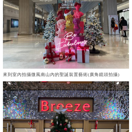
來到室內拍攝微風南山內的聖誕裝置藝術(廣角鏡頭拍攝)