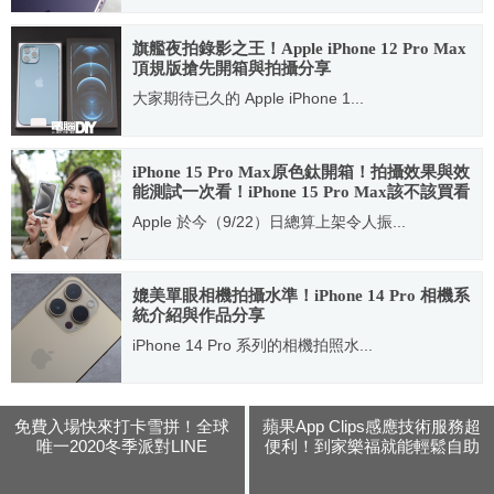
2022.10.03
旗艦夜拍錄影之王！Apple iPhone 12 Pro Max
頂規版搶先開箱與拍攝分享
大家期待已久的 Apple iPhone 1...
2020.11.12
iPhone 15 Pro Max原色鈦開箱！拍攝效果與效
能測試一次看！iPhone 15 Pro Max該不該買看
這篇
Apple 於今（9/22）日總算上架令人振...
2023.09.28
媲美單眼相機拍攝水準！iPhone 14 Pro 相機系
統介紹與作品分享
iPhone 14 Pro 系列的相機拍照水...
2022.10.04
免費入場快來打卡雪拼！全球
蘋果App Clips感應技術服務超
唯一2020冬季派對LINE
便利！到家樂福就能輕鬆自助
FRIENDS 全明星動員超萌登
結帳並以iPhone付款
場