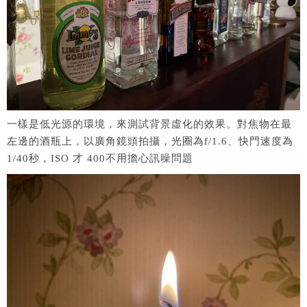
一樣是低光源的環境，來測試背景虛化的效果。對焦物在最
左邊的酒瓶上，以廣角鏡頭拍攝，光圈為f/1.6、快門速度為
1/40秒，ISO 才 400不用擔心訊噪問題