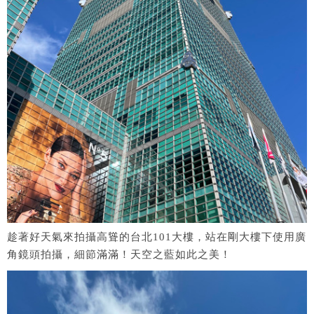
趁著好天氣來拍攝高聳的台北101大樓，站在剛大樓下使用廣
角鏡頭拍攝，細節滿滿！天空之藍如此之美！