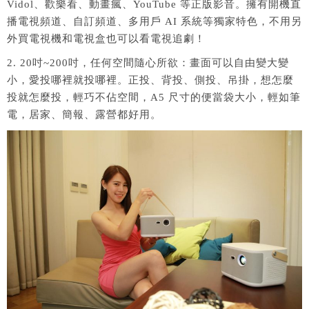
Vidol、歡樂看、動畫瘋、YouTube 等正版影音。擁有開機直
播電視頻道、自訂頻道、多用戶 AI 系統等獨家特色，不用另
外買電視機和電視盒也可以看電視追劇！
2. 20吋~200吋，任何空間隨心所欲：畫面可以自由變大變
小，愛投哪裡就投哪裡。正投、背投、側投、吊掛，想怎麼
投就怎麼投，輕巧不佔空間，A5 尺寸的便當袋大小，輕如筆
電，居家、簡報、露營都好用。