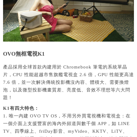
OVO無框電視K1
產品採用全球首款內建用於 Chromebook 筆電的系統單晶
片，CPU 性能超越市售旗艦電視盒 2.6 倍，GPU 性能更高達
7.6 倍，並一次解決傳統投影機沒內容、體積大、需要換燈
泡，以及微型投影機畫質差、亮度低、音效不理想等六大問
題！
K1有四大特色：
1. 唯一內建 OVO TV OS，不用另外買電視機和電視盒：在
一個介面上支援豐富的海內外頻道與數千個 APP，如 LINE
TV、四季線上、friDay影音、myVideo、KKTV、LiTV、