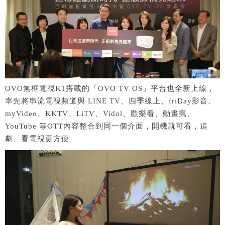
OVO無框電視K1搭載的「OVO TV OS」平台也全新上線，
率先將串流電視頻道與 LINE TV、四季線上、friDay影音、
myVideo、KKTV、LiTV、Vidol、歡樂看、動畫瘋、
YouTube 等OTT內容整合到同一個介面，開機就可看，追
劇、看電視更方便