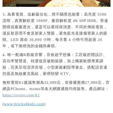
3. 為看電視、追劇最佳化，燈不關黑也能看：高亮度 3500
流明，真實解析度 1080P、兼容解析度 4K 60P HDR。旁邊
開燈或窗簾透光，還是可以看得很清楚。不同於傳統電視，
漫反射原理不會直射家人雙眼，避免藍光直接傷害家人的眼
睛。LED 壽命 30,000 小時，每天看 4 小時可用超過 20
年，省下換燈泡的金錢與麻煩。
4. 唯一配備K歌級音響，音效超乎想像：工匠級腔體設計、
高功率雙聲道、特選低音被動振膜，加上獨家軟體專業調
校，完美呈現澎湃音場，小型家庭劇院帶著走。搭配語音遙
控器及無線麥克風組，家裡秒變 KTV。
無框電視K1建議售價為32,980元，首發優惠價27,980元，官
網及PChome、momo等各大網購通路均有販售。產品網址：
https://ovotv.com/k1
(
www.bricks4kidz.com
)