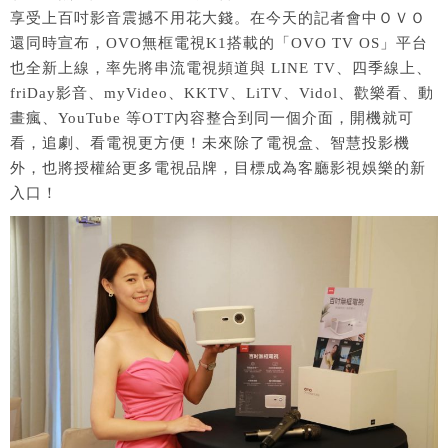
享受上百吋影音震撼不用花大錢。在今天的記者會中ＯＶＯ
還同時宣布，OVO無框電視K1搭載的「OVO TV OS」平台
也全新上線，率先將串流電視頻道與 LINE TV、四季線上、
friDay影音、myVideo、KKTV、LiTV、Vidol、歡樂看、動
畫瘋、YouTube 等OTT內容整合到同一個介面，開機就可
看，追劇、看電視更方便！未來除了電視盒、智慧投影機
外，也將授權給更多電視品牌，目標成為客廳影視娛樂的新
入口！