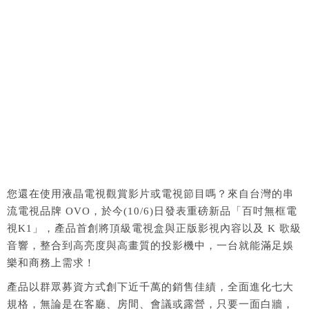
您還在使用液晶電視觀賞影片或電視節目嗎？來自台灣的串
流電視品牌 OVO，於今(10/6)日發表重磅新品「百吋無框電
視K1」，產品首創將頂級電視盒與正版影視內容以及 K 歌級
音響，整合到高亮度與高畫質的投影機中，一台就能滿足娛
樂和商務上需求！
產品以群眾募資方式創下近千萬的銷售佳績，全面進化七大
規格，無論是在客廳、房間、會議或露營，只要一面白牆，