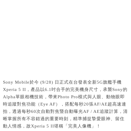
Sony Mobile於今 (9/28) 日正式在台發表全新5G旗艦手機
Xperia 5 II，產品以6.1吋合手的完美機身尺寸，承襲Sony的
Alpha單眼相機技術，帶來Photo Pro模式與人眼、動物眼即
時追蹤對焦功能（Eye AF），搭配每秒20張AF/AE超高速連
拍，透過每秒60次自動對焦暨自動曝光AF / AE追蹤計算，清
晰掌握所有不容錯過的重要時刻，精準捕捉摯愛眼神、留住
動人情感，故Xperia 5 II堪稱「完美人像機」！