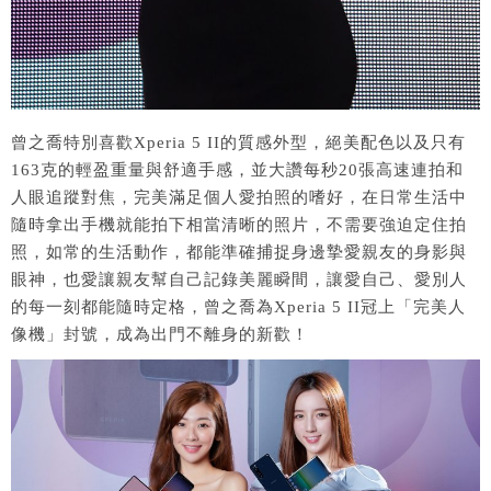
曾之喬特別喜歡Xperia 5 II的質感外型，絕美配色以及只有
163克的輕盈重量與舒適手感，並大讚每秒20張高速連拍和
人眼追蹤對焦，完美滿足個人愛拍照的嗜好，在日常生活中
隨時拿出手機就能拍下相當清晰的照片，不需要強迫定住拍
照，如常的生活動作，都能準確捕捉身邊摯愛親友的身影與
眼神，也愛讓親友幫自己記錄美麗瞬間，讓愛自己、愛別人
的每一刻都能隨時定格，曾之喬為Xperia 5 II冠上「完美人
像機」封號，成為出門不離身的新歡！