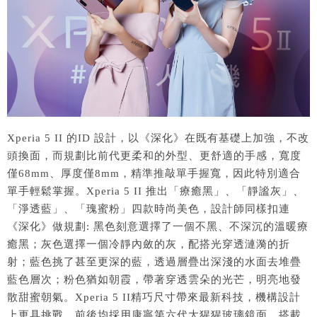
Xperia 5 II 的ID 設計，以《深化》在既有基礎上加強，不改
頭換面，而規劃比前代更柔和的外型、更舒適的手感，寬度
僅68mm、厚度僅8mm，精準推敲單手握寬，因此特別適合
單手輕鬆掌握。Xperia 5 II 推出「療癒黑」、「靜謐灰」、
「淨透藍」、「瑰蜜粉」四款時尚美色，設計師同樣扣連
《深化》做規劃: 黑色刻意選擇了一個不黑、不深沉的溫暖療
癒黑；灰色選擇一個冷靜內斂的灰，配搭光穿透漣漪的折
射；藍色挑了甚至更深的藍，透過層疊出深淺的水面去堆疊
藍色層次；粉色猶如朝霞，帶著穿透雲朵的光芒，明亮地發
散甜蜜朝氣。Xperia 5 II精巧尺寸帶來最新科技，機構設計
上更具挑戰，前後均採用康寧第六代大猩猩玻璃鏡面，搭載