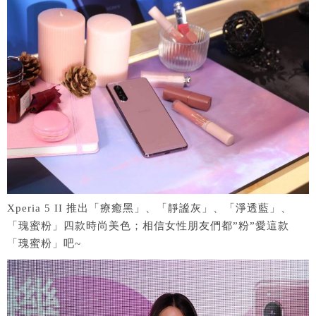
Xperia 5 II 推出「療癒黑」、「靜謐灰」、「淨透藍」、
「瑰蜜粉」四款時尚美色；相信女性朋友們都”粉”愛這款
「瑰蜜粉」吧~