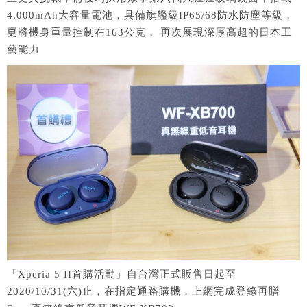
4,000mAh大容量電池，具備旗艦級IP65/68防水防塵等級，
更將機身重量控制在163公克， 再次展現深厚高超的日本工
藝能力
「Xperia 5 II首購活動」自台灣正式販售日起至
2020/10/31(六)止，在指定通路購機，上網完成登錄再贈