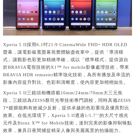
Xperia 5 II採用6.1吋21:9 CinemaWide FHD+ HDR OLED
螢幕，讓電影級寬螢幕視覺體驗盡收掌中，提供「導演模
式」讓觀影色彩更加精緻準確，或以「標準模式」提供源自
於BRAVIA電視技術的X1™ for mobile影像處理技術，帶來
BRAVIA HDR remaster精準強化技術，為所有播放及串流的
影像內容提升對比、色彩和清晰度，使內容更加栩栩如生。
Xperia 5 II三鏡頭相機搭載16mm/24mm/70mm大三元焦
段，三鏡頭為ZEISS蔡司光學技術專門調校，同時具備ZEISS
T*鍍膜能夠有效減少反射，提供卓越的色彩重現及優異對比
效果。在低光環境下，Xperia 5 II透過1/1.7’’的大尺寸感光
元件及Bionz X™ for Mobile技術，達到完美的影像抑制噪點
效果，兼具日夜間捕捉精采人像與美麗風景的拍攝能力。