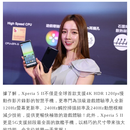
據了解，Xperia 5 II不僅是全球首款支援4K HDR 120fps慢
動作影片錄影的智慧手機，更專門為頂級遊戲體驗導入全新
120Hz螢幕更新率、240Hz觸控掃描頻率及240Hz動態模糊
減少技術，提供更暢快極致的遊戲體驗！此外，Xperia 5 II
更是5G支援頻段最全面的旗艦手機，以精巧的尺寸帶來強大
的功能，全方位娛樂一手掌握！