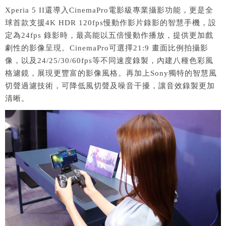
Xperia 5 II還導入CinemaPro電影級專業攝影功能，更是全
球首款支援4K HDR 120fps慢動作影片錄影的智慧手機，設
定為24fps 錄影時，最高能以五倍慢動作播放，提供更加戲
劇性的影像呈現。CinemaPro可選擇21:9 畫面比例拍攝影
像，以及24/25/30/60fps等不同速度錄製，內建八種色彩風
格濾鏡，展現更豐富的影像風格。再加上Sony獨特的智慧風
切聲過濾技術，可降低風切聲及噪音干擾，讓音效錄製更加
清晰。