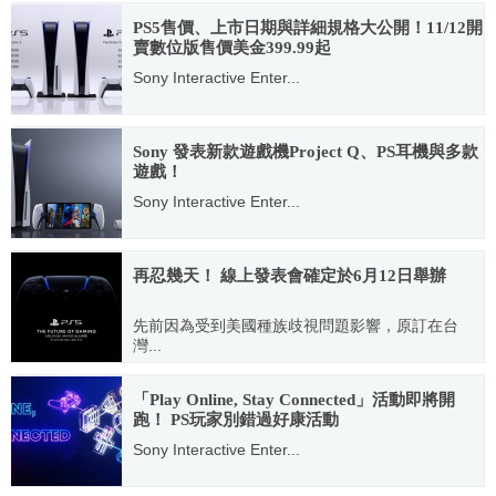
2020.05.29
PS5售價、上市日期與詳細規格大公開！11/12開
賣數位版售價美金399.99起
Sony Interactive Enter...
2020.09.17
Sony 發表新款遊戲機Project Q、PS耳機與多款
遊戲！
Sony Interactive Enter...
2023.05.25
再忍幾天！
線上發表會確定於6月12日舉辦
先前因為受到美國種族歧視問題影響，原訂在台
灣...
2020.06.09
「Play Online, Stay Connected」活動即將開
跑！ PS玩家別錯過好康活動
Sony Interactive Enter...