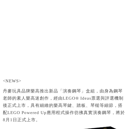
<NEWS>
丹麥玩具品牌樂高推出新品「演奏鋼琴」盒組，由身為鋼琴
老師的素人樂高迷創作，經由LEGO® Ideas票選與評選機制
後正式上市，具有細緻的樂高琴鍵、踏板、琴槌等細節，搭
配LEGO Powered Up應用程式操作彷彿真實演奏鋼琴，將於
8月1日正式上市。