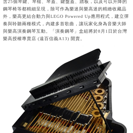
含25個琴鍵、琴槌、琴蓋、鍵盤蓋、踏板，以及可以升降的
鋼琴椅等都精細呈現，除可作為樂迷與樂高迷的精緻收藏品
外，樂高更結合動力與LEGO Powered Up應用程式，建立彈
奏與聆聽兩種模式，內建多首歌曲，讓玩家化身為音樂大師
與樂高演奏鋼琴互動。「演奏鋼琴」盒組將於8月1日於台灣
樂高授權專賣店 (遠百信義A13) 開賣。