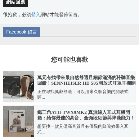
網站回應
很抱歉，必須
登入
網站才能發佈留言。
Facebook 留言
您可能也喜歡
萬元有找帶來最自然舒適且細節滿滿的聆聽音樂
回饋！SENNHEISER HD 505開放式耳罩耳機開
箱分享
正在尋找佩戴舒適，可以用來久聽音樂的開放式
頭...
2025.05.12
鐵三角ATH-TWX9MK2 真無線入耳式耳機開
箱：給你最佳的高音、全頻段細節與降噪能力！
想要找一款具備高音質且有優異的降噪效果入耳
式...