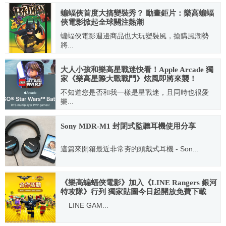
2025.09.15
蝙蝠俠首度大搞變裝秀？ 動畫鉅片：樂高蝙蝠
俠電影掀起全球關注熱潮
蝙蝠俠電影週邊商品也大玩變裝風，搶購風潮勢
將...
2017.02.04
大人小孩和樂高星戰迷快看！Apple Arcade 獨
家《樂高星際大戰戰鬥》炫風即將來襲！
不知道您是否和我一樣是星戰迷，且同時也很愛
樂...
2021.09.09
Sony MDR-M1 封閉式監聽耳機使用分享
這篇來開箱最近非常夯的頭戴式耳機 - Son...
2024.11.17
《樂高蝙蝠俠電影》加入《LINE Rangers 銀河
特攻隊》行列 獨家貼圖今日起開放免費下載
LINE GAM...