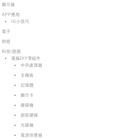
顯示器
APP應用
IG小技巧
電子
財經
科技/遊戲
電腦DIY零組件
中央處理器
主機板
記憶體
顯示卡
硬碟機
固態硬碟
光碟機
電源供應器