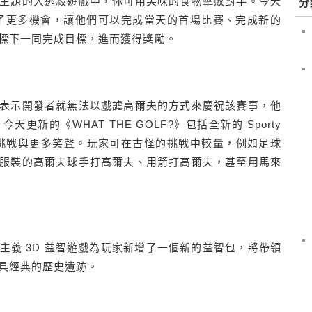
主題的大逃殺遊戲中，你可用美味的食物擊敗對手。今天
分
玩家提供了更多機會，讓他們可以完成當天的首場比賽、完成新的
標下一同完成目標，進而獲得獎勵。
表示開發者就無法以戲謔高爾夫的方式來慶祝該賽事，他
新的《WHAT THE GOLF?》包括全新的 Sporty
卡、挑戰與更多笑聲。玩家可在古怪的挑戰中較量，例如足球
服裝的高爾夫球手打高爾夫、用箭打高爾夫，甚至用馬來
主義 3D 益智遊戲為玩家新增了一個新的益智包，將帶領
具經典的歷史遺跡。