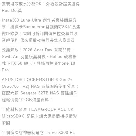
安裝塔散或水冷都OK！外觀設計超美還得
Red Dot獎
Insta360 Luna Ultra 創作者套裝開箱分
享：擁徠卡Summicron雙鏡頭可8K和長焦
微距錄影！首創可拆卸圖傳搖控螢幕並收
音超便利 帶來極致夜拍與長焦人像畫質
效能解放！2026 Acer Day 重磅開賣：
Swift Air 羽量級黑科技、Helios 破格搭
載 RTX 50 顯卡，登錄再抽 iPhone 18
Pro
ASUSTOR LOCKERSTOR 6 Gen2+
(AS6706T v2) NAS 系統開箱使用分享：
搭配六顆 Seagate 32TB NAS 硬碟讓你
輕鬆備份192GB海量資料！
十銓科技發表 TEAMGROUP ACE 8K
MicroSDXC 記憶卡讓大家盡情捕捉精彩
瞬間
平價演唱會神器就是它！vivo X300 FE