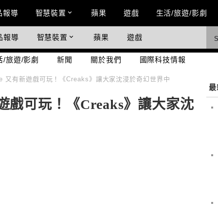
n Menu
品報導
智慧裝置
蘋果
遊戲
生活/旅遊/影劇
品報導
智慧裝置
蘋果
遊戲
際科技情報
活/旅遊/影劇
新聞
關於我們
國際科技情報
rcade 又有新遊戲可玩！《Creaks》讓大家沈浸於奇幻世界中
最
又有新遊戲可玩！《Creaks》讓大家沈