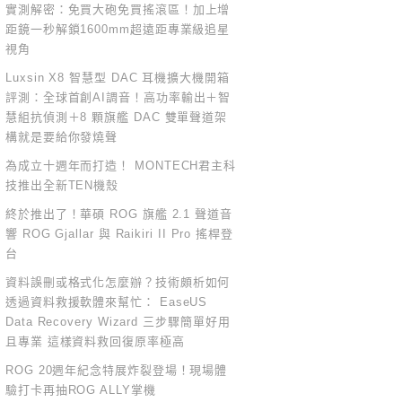
實測解密：免買大砲免買搖滾區！加上增
距鏡一秒解鎖1600mm超遠距專業級追星
視角
Luxsin X8 智慧型 DAC 耳機擴大機開箱
評測：全球首創AI調音！高功率輸出＋智
慧組抗偵測＋8 顆旗艦 DAC 雙單聲道架
構就是要給你發燒聲
為成立十週年而打造！ MONTECH君主科
技推出全新TEN機殼
終於推出了！華碩 ROG 旗艦 2.1 聲道音
響 ROG Gjallar 與 Raikiri II Pro 搖桿登
台
資料誤刪或格式化怎麼辦？技術頗析如何
透過資料救援軟體來幫忙： EaseUS
Data Recovery Wizard 三步驟簡單好用
且專業 這樣資料救回復原率極高
ROG 20週年紀念特展炸裂登場！現場體
驗打卡再抽ROG ALLY掌機