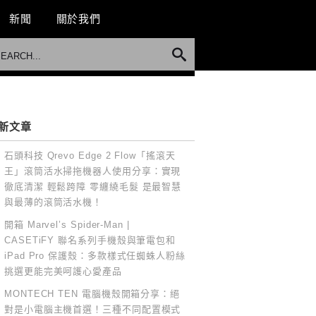
新聞
關於我們
新文章
石頭科技 Qrevo Edge 2 Flow「搖滾天
王」滾筒活水掃拖機器人使用分享：實現
徹底清潔 輕鬆跨障 零纏繞毛髮 是最智慧
與最薄的滾筒活水機！
開箱 Marvel’s Spider-Man |
CASETiFY 聯名系列手機殼與筆電包和
iPad Pro 保護殼：多款樣式任蜘蛛人粉絲
挑選更能完美呵護心愛產品
MONTECH TEN 電腦機殼開箱分享：絕
對是小電腦主機首選！三種不同配置模式