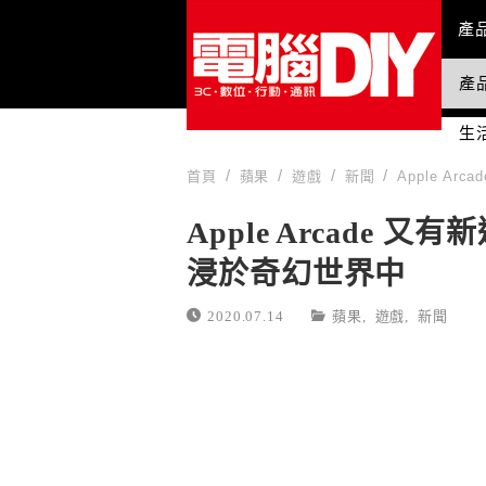
Mai
產
產
國
生
首頁
蘋果
遊戲
新聞
Apple A
Apple Arcade 
浸於奇幻世界中
2020.07.14
蘋果
,
遊戲
,
新聞