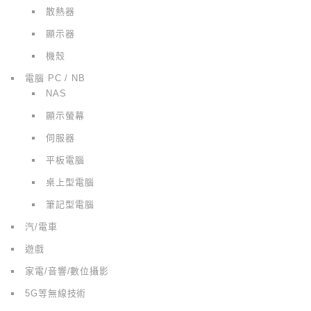
散熱器
顯示器
機殼
電腦 PC / NB
NAS
顯示螢幕
伺服器
平板電腦
桌上型電腦
筆記型電腦
汽/電車
遊戲
家電/音響/數位攝影
5G等無線技術