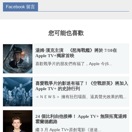
Facebook 留言
您可能也喜歡
湯姆·漢克主演 《怒海戰艦》將於 7/10在
Apple TV+獨家首映
喜歡戰爭片的朋友們有福了，Apple 今(6...
2020.06.12
喜愛戰爭片的影迷有福了！《空戰群英》將加入
Apple TV+ 的史詩行列
＜ＮＥＷＳ＞ 擁有壯烈場面、逼真聲光效果的戰...
2021.04.08
24 個比利由他接棒！ Apple TV+ 無限拓寬湯姆
霍蘭德戲路
繼 3 月 Apple TV+原創電影《迷途...