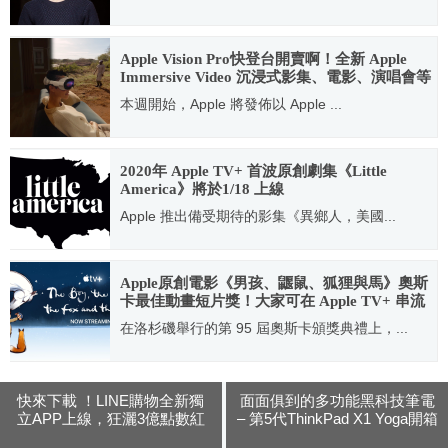
2021.04.09
Apple Vision Pro快登台開賣啊！全新 Apple
Immersive Video 沉浸式影集、電影、演唱會等
豐富內容登場
本週開始，Apple 將發佈以 Apple ...
2024.07.19
2020年 Apple TV+ 首波原創劇集《Little
America》將於1/18 上線
Apple 推出備受期待的影集《異鄉人，美國...
2019.12.23
Apple原創電影《男孩、鼴鼠、狐狸與馬》奧斯
卡最佳動畫短片獎！大家可在 Apple TV+ 串流
觀賞囉～
在洛杉磯舉行的第 95 屆奧斯卡頒獎典禮上，...
2023.03.14
快來下載 ！LINE購物全新獨
面面俱到的多功能黑科技筆電
立APP上線，狂灑3億點數紅
– 第5代ThinkPad X1 Yoga開箱
包不手軟
評測