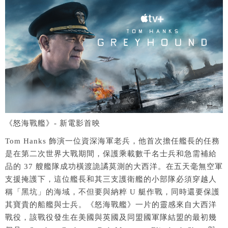
《怒海戰艦》- 新電影首映
Tom Hanks 飾演一位資深海軍老兵，他首次擔任艦長的任務
是在第二次世界大戰期間，保護乘載數千名士兵和急需補給
品的 37 艘艦隊成功橫渡詭譎莫測的大西洋。在五天毫無空軍
支援掩護下，這位艦長和其三支護衛艦的小部隊必須穿越人
稱「黑坑」的海域，不但要與納粹 U 艇作戰，同時還要保護
其寶貴的船艦與士兵。《怒海戰艦》一片的靈感來自大西洋
戰役，該戰役發生在美國與英國及同盟國軍隊結盟的最初幾