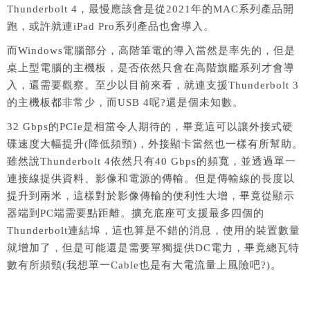
Thunderbolt 4，最慢應該會是從2021年的MAC系列產品開
跑，或許就連iPad Pro系列產品也會導入。
而Windows電腦部分，高階筆電的導入當然是率先的，但是
桌上型電腦的主機板，是否依然只會在高階旗艦系列才會導
入，還需要觀察。至少以目前來看，就連支援Thunderbolt 3
的主機板都非常少，而USB 4呢?還是個未知數。
32 Gbps的PCIe是相當令人期待的，畢竟這可以讓外接式硬
碟速度大幅提升(降低頻頸)，外接顯卡當然也一樣有所幫助。
雖然說Thunderbolt 4依然只有40 Gbps的頻寬，並透過單一
連接線提供資料、影像和電源的傳輸。但是傳輸線的長度以
提升到兩米，這樣對於影像傳輸的便利性大增，畢竟從顯示
器端到PC端需要點距離。擴充底座可支援最多四個的
Thunderbolt連結埠，這也算是不錯的消息，使用的裝置數量
就增加了，但是可能還是需要單獨提供DC電力，畢竟總瓦特
數有所頻頸(我想單一Cable也是有大電流量上風險吧?)。