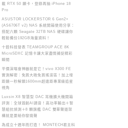
載 RTX 50 顯卡，登錄再抽 iPhone 18
Pro
ASUSTOR LOCKERSTOR 6 Gen2+
(AS6706T v2) NAS 系統開箱使用分享：
搭配六顆 Seagate 32TB NAS 硬碟讓你
輕鬆備份192GB海量資料！
十銓科技發表 TEAMGROUP ACE 8K
MicroSDXC 記憶卡讓大家盡情捕捉精彩
瞬間
平價演唱會神器就是它！vivo X300 FE
實測解密：免買大砲免買搖滾區！加上增
距鏡一秒解鎖1600mm超遠距專業級追星
視角
Luxsin X8 智慧型 DAC 耳機擴大機開箱
評測：全球首創AI調音！高功率輸出＋智
慧組抗偵測＋8 顆旗艦 DAC 雙單聲道架
構就是要給你發燒聲
為成立十週年而打造！ MONTECH君主科