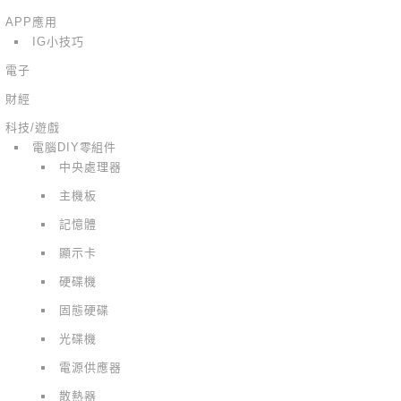
APP應用
IG小技巧
電子
財經
科技/遊戲
電腦DIY零組件
中央處理器
主機板
記憶體
顯示卡
硬碟機
固態硬碟
光碟機
電源供應器
散熱器