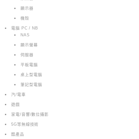
顯示器
機殼
電腦 PC / NB
NAS
顯示螢幕
伺服器
平板電腦
桌上型電腦
筆記型電腦
汽/電車
遊戲
家電/音響/數位攝影
5G等無線技術
酷產品