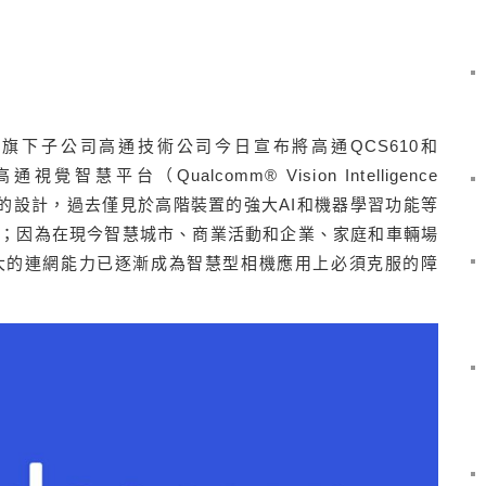
）旗下子公司高通技術公司今日宣布將高通
QCS610
和
高通視覺智慧平台（
Qualcomm® Vision Intelligence
的設計，過去僅見於高階裝置的強大
AI
和機器學習功能等
；因為在現今智慧城市、商業活動和企業、家庭和車輛場
大的連網能力已逐漸成為智慧型相機應用上必須克服的障