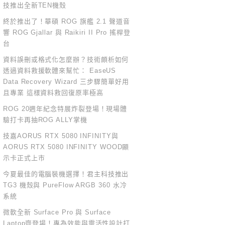
技推出全新TEN機殼
終於推出了！華碩 ROG 旗艦 2.1 聲道音
響 ROG Gjallar 與 Raikiri II Pro 搖桿登
台
資料誤刪或格式化怎麼辦？技術頗析如何
透過資料救援軟體來幫忙： EaseUS
Data Recovery Wizard 三步驟簡單好用
且專業 這樣資料救回復原率極高
ROG 20週年紀念特展炸裂登場！現場體
驗打卡再抽ROG ALLY掌機
技嘉AORUS RTX 5080 INFINITY與
AORUS RTX 5080 INFINITY WOOD顯
示卡正式上市
今夏最佳的電腦裝機選擇！君主科技推出
TG3 機殼與 PureFlow ARGB 360 水冷
系統
微軟全新 Surface Pro 與 Surface
Laptop齊登場！專為效能與靈活性設計打