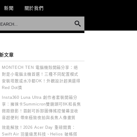
新聞
關於我們
新文章
MONTECH TEN 電腦機殼開箱分享：絕
對是小電腦主機首選！三種不同配置模式
安裝塔散或水冷都OK！外觀設計超美還得
Red Dot獎
Insta360 Luna Ultra 創作者套裝開箱分
享：擁徠卡Summicron雙鏡頭可8K和長焦
微距錄影！首創可拆卸圖傳搖控螢幕並收
音超便利 帶來極致夜拍與長焦人像畫質
效能解放！2026 Acer Day 重磅開賣：
Swift Air 羽量級黑科技、Helios 破格搭