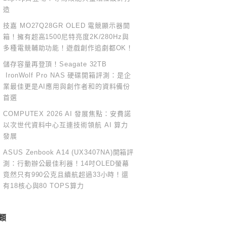
造
技嘉 MO27Q28GR OLED 電競顯示器開
箱！擁有超高1500尼特亮度2K/280Hz與
多種電競輔助功能！遊戲創作追劇都OK！
儲存容量再登頂！Seagate 32TB
IronWolf Pro NAS 硬碟開箱評測：是企
業最佳更是AI應用與創作者和的資料備份
首選
COMPUTEX 2026 AI 發展焦點：安費諾
以次世代資料中心互連技術領航 AI 算力
發展
ASUS Zenbook A14 (UX3407NA)開箱評
測：行動辦公最佳利器！14吋OLED螢幕
竟然只有990公克且續航超過33小時！還
有18核心與80 TOPS算力
類