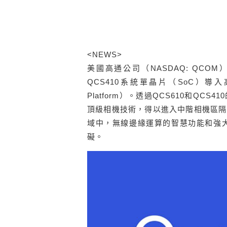
<NEWS>
美國高通公司（
NASDAQ: QCOM
QCS410
系統單晶片（
SoC
）導入
Platform
）。透過
QCS610
和
QCS410
頂級相機技術，得以進入中階相機區隔
域中，無線邊緣運算的智慧功能和強
礙。