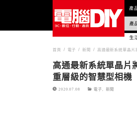
Mai
產
產
國
生
首頁
電子
新聞
高通最新系統單晶片
高通最新系統單晶片
重層級的智慧型相機
2020.07.08
電子
,
新聞