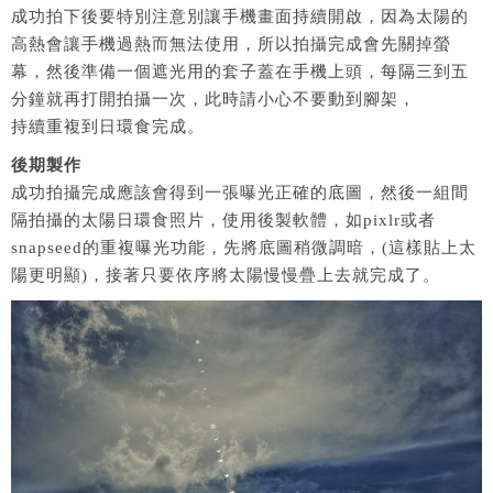
成功拍下後要特別注意別讓手機畫面持續開啟，因為太陽的
高熱會讓手機過熱而無法使用，所以拍攝完成會先關掉螢
幕，然後準備一個遮光用的套子蓋在手機上頭，每隔三到五
分鐘就再打開拍攝一次，此時請小心不要動到腳架，
持續重複到日環食完成。
後期製作
成功拍攝完成應該會得到一張曝光正確的底圖，然後一組間
隔拍攝的太陽日環食照片，使用後製軟體，如pixlr或者
snapseed的重複曝光功能，先將底圖稍微調暗，(這樣貼上太
陽更明顯)，接著只要依序將太陽慢慢疊上去就完成了。