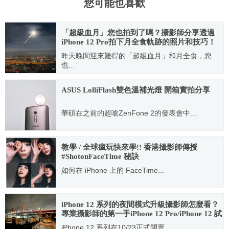
您可能也喜歡
「超級血月」您也拍到了嗎？攝影師分享透過
iPhone 12 Pro拍下月全食軌跡的照片和技巧！
昨天晚間迎來難得的「超級血月」和月全食，您
也...
2021.05.27
ASUS LolliFlash雙色溫補光燈 開箱實拍分享
華碩在之前的超嗆ZenFone 2的發表會中...
2015.08.01
教學 / 全球瘋玩快來學!! 香港攝影師傳授
#ShotonFaceTime 秘訣
如何在 iPhone 上的 FaceTime...
2020.05.14
iPhone 12 系列的夜間模式升級攝影師怎麼看？
專業攝影師的第一手iPhone 12 Pro/iPhone 12 試
拍
iPhone 12 系列在10/23正式開賣...