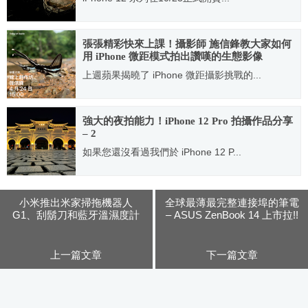
2020.10.24
張張精彩快來上課！攝影師 施信鋒教大家如何
用 iPhone 微距模式拍出讚嘆的生態影像
上週蘋果揭曉了 iPhone 微距攝影挑戰的...
2022.04.19
強大的夜拍能力！iPhone 12 Pro 拍攝作品分享
– 2
如果您還沒看過我們於 iPhone 12 P...
2020.10.26
小米推出米家掃拖機器人
全球最薄最完整連接埠的筆電
G1、刮鬍刀和藍牙溫濕度計
– ASUS ZenBook 14 上市拉!!
上一篇文章
下一篇文章