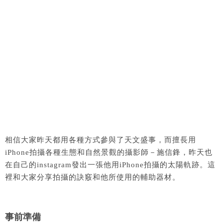
相信大家昨天都用各種方式參與了天文盛事，而擅長用
iPhone拍攝各種生態和自然景觀的攝影師－施信鋒，昨天也
在自己的instagram發出一張他用iPhone拍攝的太陽軌跡。這
裡和大家分享拍攝的訣竅和他所使用的輔助器材。
事前準備