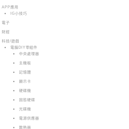
APP應用
IG小技巧
電子
財經
科技/遊戲
電腦DIY零組件
中央處理器
主機板
記憶體
顯示卡
硬碟機
固態硬碟
光碟機
電源供應器
散熱器