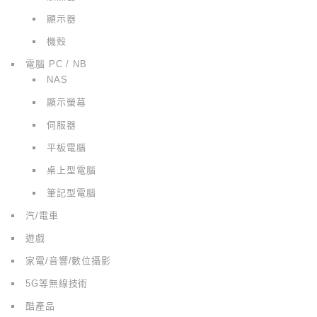
顯示器
機殼
電腦 PC / NB
NAS
顯示螢幕
伺服器
平板電腦
桌上型電腦
筆記型電腦
汽/電車
遊戲
家電/音響/數位攝影
5G等無線技術
酷產品