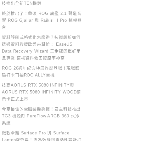
技推出全新TEN機殼
終於推出了！華碩 ROG 旗艦 2.1 聲道音
響 ROG Gjallar 與 Raikiri II Pro 搖桿登
台
資料誤刪或格式化怎麼辦？技術頗析如何
透過資料救援軟體來幫忙： EaseUS
Data Recovery Wizard 三步驟簡單好用
且專業 這樣資料救回復原率極高
ROG 20週年紀念特展炸裂登場！現場體
驗打卡再抽ROG ALLY掌機
技嘉AORUS RTX 5080 INFINITY與
AORUS RTX 5080 INFINITY WOOD顯
示卡正式上市
今夏最佳的電腦裝機選擇！君主科技推出
TG3 機殼與 PureFlow ARGB 360 水冷
系統
微軟全新 Surface Pro 與 Surface
Laptop齊登場！專為效能與靈活性設計打