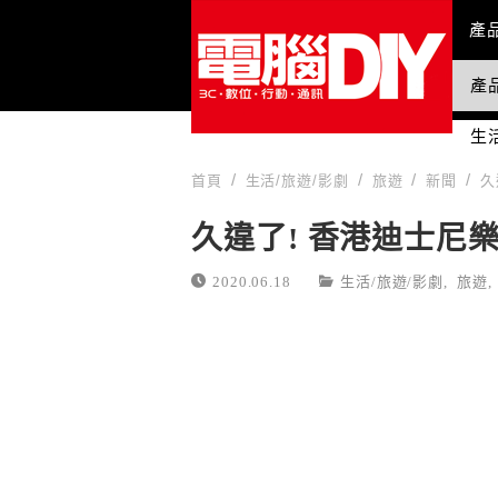
Mai
產
產
國
生
首頁
生活/旅遊/影劇
旅遊
新聞
久
久違了! 香港迪士尼
2020.06.18
生活/旅遊/影劇
,
旅遊