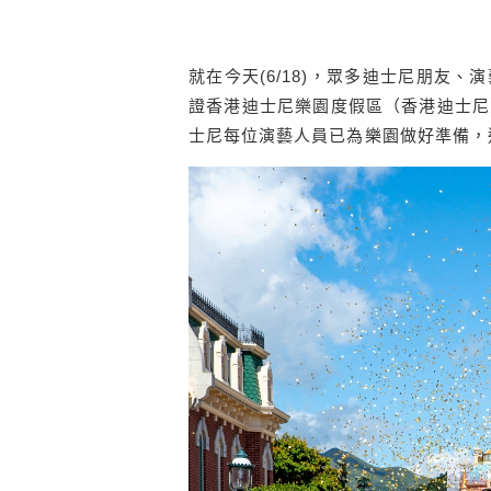
就在
今天(6/18)，
眾多
迪士尼朋友
、演
證
香港迪士尼樂園
度假區（香港迪士尼
士尼
每位演藝人員
已
為樂園做好準備，