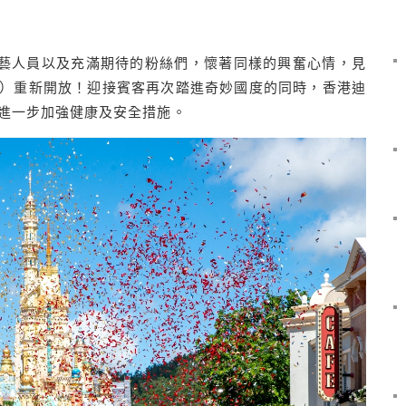
藝
人員以及充滿期待的粉絲們，懷著同樣的興奮心情，見
）
重新開
放
！
迎
接
賓
客
再次踏
進
奇妙
國度的同時，
香
港
迪
進一步加強
健康
及
安全
措施。