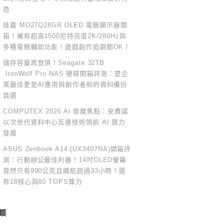
造
技嘉 MO27Q28GR OLED 電競顯示器開
箱！擁有超高1500尼特亮度2K/280Hz與
多種電競輔助功能！遊戲創作追劇都OK！
儲存容量再登頂！Seagate 32TB
IronWolf Pro NAS 硬碟開箱評測：是企
業最佳更是AI應用與創作者和的資料備份
首選
COMPUTEX 2026 AI 發展焦點：安費諾
以次世代資料中心互連技術領航 AI 算力
發展
ASUS Zenbook A14 (UX3407NA)開箱評
測：行動辦公最佳利器！14吋OLED螢幕
竟然只有990公克且續航超過33小時！還
有18核心與80 TOPS算力
類