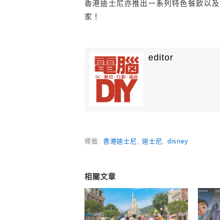
香
港
迪士尼
亦
推出
一系列
特色
餐飲
以及
家
！
editor
標籤:
香港迪士尼
,
迪士尼
,
disney
相關文章