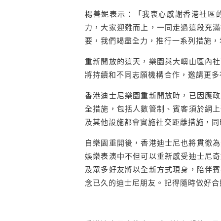
楊善妮表示：「我衷心感謝香港社區
力，大家迎難而上，一同走過這段充滿
要，我們竭盡全力，推行一系列措施，
重新開放的這天，樂園與大嶼山區內社
將持續和不同志願機構合作，邀請更多
香港迪士尼樂園重新開放時，已因應政
全措施，包括人數管制、賓客須於網上
及其他設施都會實施社交距離措施，同
自樂園重開後，香港迪士尼也將
貫
徹
為
娛
樂
表演
中
不但可以
重新感受迪士尼奇
及
眾多
好友
將以
全新方式
現身，
陪伴
賓
念已久的
迪士尼朋友
。
記得
隨時
做好
合