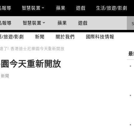
n Menu
品報導
智慧裝置
蘋果
遊戲
生活/旅遊/影劇
品報導
智慧裝置
蘋果
遊戲
際科技情報
活/旅遊/影劇
新聞
關於我們
國際科技情報
違了! 香港迪士尼樂園今天重新開放
最
樂園今天重新開放
,
新聞