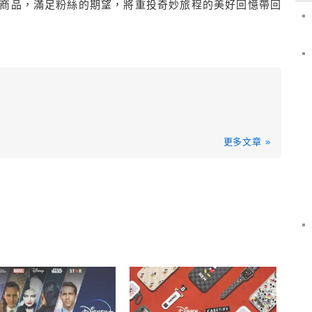
商品，
滿足粉絲的期望，
將
重投奇妙
旅
程的美好回憶帶回
更多文章 »