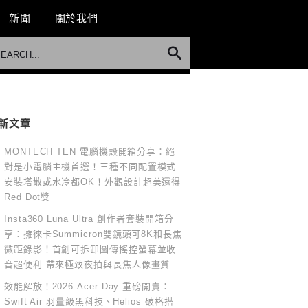
新聞
關於我們
新文章
MONTECH TEN 電腦機殼開箱分享：絕
對是小電腦主機首選！三種不同配置模式
安裝塔散或水冷都OK！外觀設計超美還得
Red Dot獎
Insta360 Luna Ultra 創作者套裝開箱分
享：擁徠卡Summicron雙鏡頭可8K和長焦
微距錄影！首創可拆卸圖傳搖控螢幕並收
音超便利 帶來極致夜拍與長焦人像畫質
效能解放！2026 Acer Day 重磅開賣：
Swift Air 羽量級黑科技、Helios 破格搭