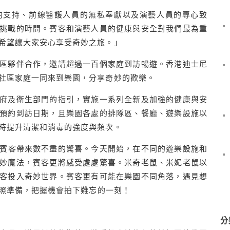
的支持、前線醫護人員的無私奉獻以及演藝人員的專心致
挑戰的時間。賓客和演藝人員的健康與安全對我們最為重
希望讓大家安心享受奇妙之旅。」
區夥伴合作，邀請超過一百個家庭到訪暢遊。香港迪士尼
社區家庭一同來到樂園，分享奇妙的歡樂。
府及衛生部門的指引，實施一系列全新及加強的健康與安
預約到訪日期，且樂園各處的排隊區、餐廳、遊樂設施以
時提升清潔和消毒的強度與頻次。
賓
客
帶來數不盡的驚喜。今天開始，
在
不同的
遊樂設施和
妙魔法
，賓
客
更
將
感受
處處
驚喜
。
米奇
老
鼠
、
米妮
老
鼠
以
客投
入
奇妙世界
。賓客
更
有可
能
在樂園
不同
角落
，
遇見
想
照
準備，
把握機會
拍下
難忘
的
一刻！
分