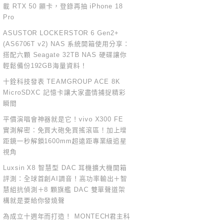
載 RTX 50 顯卡，登錄再抽 iPhone 18
Pro
ASUSTOR LOCKERSTOR 6 Gen2+
(AS6706T v2) NAS 系統開箱使用分享：
搭配六顆 Seagate 32TB NAS 硬碟讓你
輕鬆備份192GB海量資料！
十銓科技發表 TEAMGROUP ACE 8K
MicroSDXC 記憶卡讓大家盡情捕捉精彩
瞬間
平價演唱會神器就是它！vivo X300 FE
實測解密：免買大砲免買搖滾區！加上增
距鏡一秒解鎖1600mm超遠距專業級追星
視角
Luxsin X8 智慧型 DAC 耳機擴大機開箱
評測：全球首創AI調音！高功率輸出＋智
慧組抗偵測＋8 顆旗艦 DAC 雙單聲道架
構就是要給你發燒聲
為成立十週年而打造！ MONTECH君主科