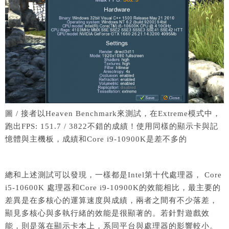
圖 / 接者以Heaven Benchmark來測試，在Extreme模式中，
跑出FPS: 151.7 / 3822不錯的成績！使用同樣的顯示卡與記
憶體與主機板，成績和Core i9-10900K是差不多的
總和上述測試可以發現，一樣都是Intel第十代處理器， Core
i5-10600K 處理器和Core i9-10900K的效能相比，最主要的
差異是在多核心的運算速度與成績，兩者之間有不少落差，
顯見多核心與多執行緒的效能是很顯著的。若針對遊戲效
能，則是落在顯示卡本上，系同平台與處理器的影響較小。