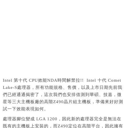
Intel 第十代 CPU效能NDA時間解禁拉!! Intel 十代 Comet
Lake-S處理器，所有功能規格、售價，以及上市日期先前我
們已經通通揭密了，這次我們也安排借測到華碩、技嘉，微
星等三大主機板廠的高階Z490晶片組主機板，準備來好好測
試一下效能表現如何。
處理器腳位變成 LGA 1200，因此新的處理器完全是無法在
既有的主機板上安裝的，而Z490定位在高階平台，因此擁有