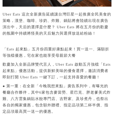
Uber Eats 這次全新廣告延續讓台灣巨星一起推廣全民美食的
策略，漢堡、咖啡、珍奶、炸雞、鍋貼將會陸續出現在廣告
演出中，天后的選擇是什麼？ Uber Eats 將在五月份的歡慶
的氛圍中持續將怪美的天后魅力與選擇放送給粉絲！
「Eats 起來點」五月份四重好康點起來！買一送一、滿額折
等強檔優惠，宅在家也能享受母親節大餐
歡慶加入全新品牌雙代言人，Uber Eats 啟動五月強檔「Eats
起來點」優惠活動，提供新鮮美味的優食選擇，邀請消費者
即刻打開 Uber Eats 一鍵下訂，一起支持喜愛的餐廳！
● 第一重：在全新「今晚我想來點」廣告系列中，有曝光的
餐廳合作夥伴，其中6家包含麥當勞、星巴克、胖老爹美式炸
雞、八方雲集鍋貼水餃專門店、吉野家、及珍煮丹，也祭出
各自的獨家優惠，包含額外贈禮、指定品項第二杯半價、指
定品項最高買一送一的優惠。