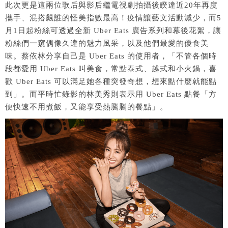
此次更是這兩位歌后與影后繼電視劇拍攝後睽違近20年再度
攜手、混搭飆誰的怪美指數最高！疫情讓藝文活動減少，而5
月1日起粉絲可透過全新 Uber Eats 廣告系列和幕後花絮，讓
粉絲們一窺偶像久違的魅力風采，以及他們最愛的優食美
味。蔡依林分享自己是 Uber Eats 的使用者，「不管各個時
段都愛用 Uber Eats 叫美食，常點泰式、越式和小火鍋，喜
歡 Uber Eats 可以滿足她各種突發奇想，想來點什麼就能點
到」。而平時忙錄影的林美秀則表示用 Uber Eats 點餐「方
便快速不用煮飯，又能享受熱騰騰的餐點」。