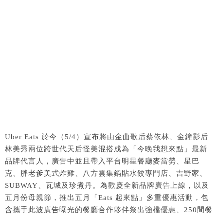
Uber Eats 於今（5/4）宣布將由金曲歌后蔡依林、金鐘影后
林美秀兩位跨世代天后怪美混搭成為「今晚我想來點」最新
品牌代言人，廣告中並且帶入平台明星餐廳麥當勞、星巴
克、胖老爹美式炸雞、八方雲集鍋貼水餃專門店、吉野家、
SUBWAY、瓦城及珍煮丹。為歡慶全新品牌廣告上線，以及
五月份母親節，推出五月「Eats 起來點」多重優惠活動，包
含攜手此波廣告曝光的餐廳合作夥伴祭出強檔優惠、250間餐