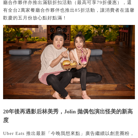
廳合作夥伴亦推出滿額折扣活動（最高可享79折優惠），還
有全台2萬家餐廳合作夥伴也推出85折活動，讓消費者在溫馨
歡慶的五月份放心點好點滿！
20年後再遇影后林美秀，Jolin 拋偶包演出怪美的新高
度
Uber Eats 推出最新「今晚我想來點」廣告繼續以創意圈粉，