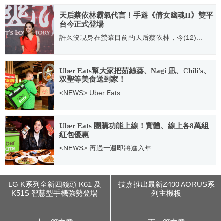
2020.07.20
天后蔡依林霸氣代言！手遊《倩女幽魂II》雙平
台今正式登場
許久沒現身在螢幕目前的天后蔡依林，今(12)...
2019.12.12
Uber Eats幫大家把茹絲葵、Nagi 凪、Chili's、
双聖等美食送到家！
<NEWS> Uber Eats...
2020.09.14
Uber Eats 團購功能上線！實體、線上各8萬組
紅包優惠
<NEWS> 再過一週即將進入年...
2021.02.04
LG K系列全新四鏡頭 K61 及
技嘉推出最新Z490 AORUS系
K51S 智慧型手機強勢登場
列主機板