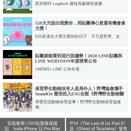
眾所期待 Logitech 羅技再獻聯名插畫...
2021.10.07
520大方說出我愛你，用貼圖傳心意還有機會拿
大獎！
520是適合大聲示愛的好日子，不只是對男、女...
2020.05.19
貼圖就能看到流行語趨勢！2020 LINE貼圖與
LINE WEBTOON年度榜單公布
<NEWS> LINE 公布年度...
2020.12.25
保育野生動物沒有人是局外人！野灣協會攜手
SoundOn 聲浪投入ESG合製《野灣野生動物醫
院》節目
用聲音說動物保育故事！野灣野生動物保育協會
攜...
2023.10.04
安裝教學 / DIY貼螢幕保護
PS4《The Last of Us Part II》
貼 hoda iPhone 11 Pro Max
及《Ghost of Tsushima》發售