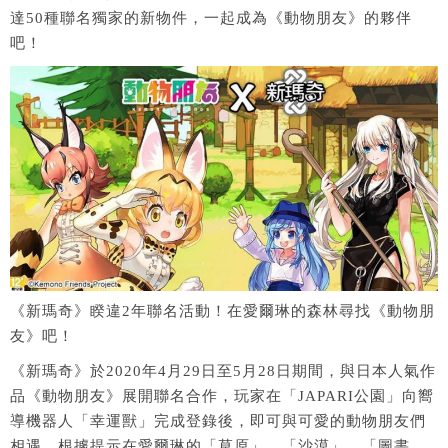
達
50
種聯名獨家的新物件，一起成為《動物朋友》的夥伴
吧！
《新瑪奇》睽違2年聯名活動！在愛爾琳的森林尋找《動物朋
友》吧！
《新瑪奇》於2020年4月29日至5月28日期間，與日本人氣作
品《動物朋友》展開聯名合作，玩家在「JAPARI公園」向嚮
導機器人「幸運獸」完成登錄後，即可與可愛的動物朋友們
相遇，根據提示在愛爾琳的「草原」、「沙漠」、「圖書