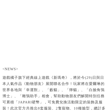
<NEWS>
遊戲橘子旗下經典線上遊戲《新瑪奇》，將於今
(29)
日與日
本人氣作品《動物朋友》展開聯名合作！玩家將在愛爾琳的
世界各地與「幸運獸」、「藪貓」、「獰貓」、「白臉角鴞
博士」、「雕鴞助手」相會，幫助動物朋友們解開特別任務
可累積「
JAPARI
硬幣」，可免費兌換活動限定的裝飾及服
裝！此次官方共推出
8
套服裝、
2
隻寵物、
10
種臉型，總計多