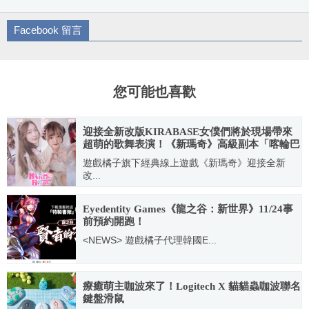
Facebook 留言
您可能也喜歡
迎接全新改版KIRABASE女僕們將於現場帶來
超萌的歌舞表演！《新瑪奇》高級副本「喀輪巴
斯」登場
遊戲橘子旗下經典線上遊戲《新瑪奇》迎接全新
改...
2021.12.10
Eyedentity Games《龍之谷：新世界》11/24事
前預約開跑！
<NEWS> 遊戲橘子代理韓國E...
2020.11.24
療癒萌主咖波來了！Logitech X 貓貓蟲咖波聯名
鍵盤滑鼠