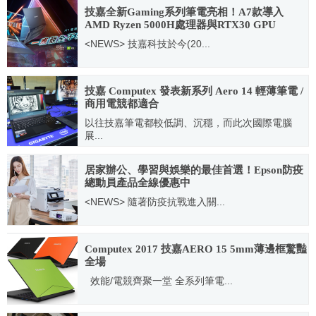
技嘉全新Gaming系列筆電亮相！A7款導入
AMD Ryzen 5000H處理器與RTX30 GPU
<NEWS> 技嘉科技於今(20...
2021.07.15
技嘉 Computex 發表新系列 Aero 14 輕薄筆電 /
商用電競都適合
以往技嘉筆電都較低調、沉穩，而此次國際電腦
展...
2016.06.01
居家辦公、學習與娛樂的最佳首選！Epson防疫
總動員產品全線優惠中
<NEWS> 隨著防疫抗戰進入關...
2020.04.09
Computex 2017 技嘉AERO 15 5mm薄邊框驚豔
全場
效能/電競齊聚一堂 全系列筆電...
2017.05.30