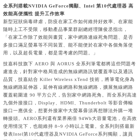
全系列搭載NVIDIA GeForce獨顯、Intel 第10代處理器 高
效能高便攜性 提升工作效率
新型冠狀病毒肆虐，防疫在家工作如何維持好效率、在家能
隨時上工不受限，移動產品事業群副總經理陳俊丞指出，
「在家工作除了效能與畫質，家中網路連線死角問題、是否
多接口滿足螢幕等不同裝置、能不能便於在家中各個角落使
用，以及超長電量，都是需考慮的問題。」
技嘉科技旗下 AERO 與 AORUS 全系列筆電都將這些問題考
慮進去，針對家中格局造成的無線網路訊號覆蓋率以及通訊
品質，技嘉結合 Killer Wireless xTend 技術，將筆電化身為
無線網路延伸器，延伸有線網路和無線網路，擴展無線網路
覆蓋範圍達 90 平方公尺，告別家中網路死角。而全系列高達
九個外接接口，Display、HDMI、Thunderbolt 等影音傳輸
接口一應俱全，想要外接家中大螢幕毋須再想辦法外購一堆
轉接頭。AERO系列還有業界兩倍 94Wh大容量電池，在高效
使用情況下，也能維持 8~9 小時以上電量。全系列則搭最新
發表Intel第10代處理器及NVIDIA GeForce系列獨顯，讓員