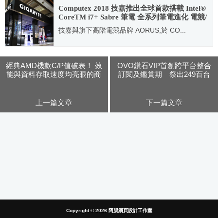
Computex 2018 技嘉推出全球首款搭載 Intel®
CoreTM i7+ Sabre 筆電 全系列筆電進化 電競/
專業一次滿足
技嘉與旗下高階電競品牌 AORUS,於 CO...
2018.06.05
經典AMD機款C/P值破表！ 效
OVO鑽石VIP首創跨平台整合
能與資料存取速度均亮眼的商
訂閱及鑑賞期 祭出249百台
務筆電 – Lenovo ThinkPad
頻道＋萬部影劇優惠
T495 評測
上一篇文章
下一篇文章
Copyright © 2026
阿腸網頁設計工作室