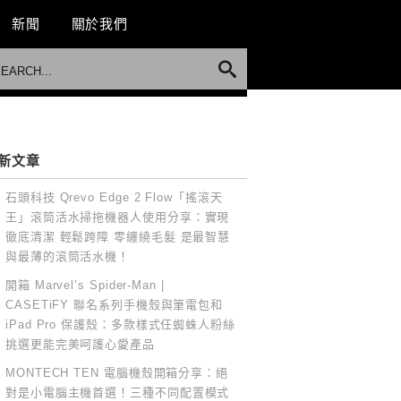
新聞
關於我們
新文章
石頭科技 Qrevo Edge 2 Flow「搖滾天
王」滾筒活水掃拖機器人使用分享：實現
徹底清潔 輕鬆跨障 零纏繞毛髮 是最智慧
與最薄的滾筒活水機！
開箱 Marvel’s Spider-Man |
CASETiFY 聯名系列手機殼與筆電包和
iPad Pro 保護殼：多款樣式任蜘蛛人粉絲
挑選更能完美呵護心愛產品
MONTECH TEN 電腦機殼開箱分享：絕
對是小電腦主機首選！三種不同配置模式