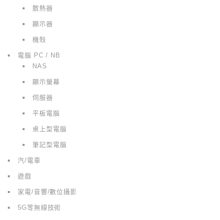
散熱器
顯示器
機殼
電腦 PC / NB
NAS
顯示螢幕
伺服器
平板電腦
桌上型電腦
筆記型電腦
汽/電車
遊戲
家電/音響/數位攝影
5G等無線技術