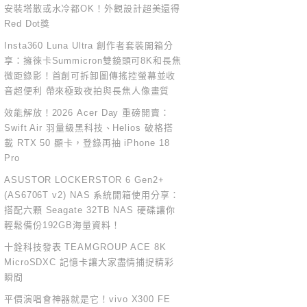
安裝塔散或水冷都OK！外觀設計超美還得
Red Dot獎
Insta360 Luna Ultra 創作者套裝開箱分
享：擁徠卡Summicron雙鏡頭可8K和長焦
微距錄影！首創可拆卸圖傳搖控螢幕並收
音超便利 帶來極致夜拍與長焦人像畫質
效能解放！2026 Acer Day 重磅開賣：
Swift Air 羽量級黑科技、Helios 破格搭
載 RTX 50 顯卡，登錄再抽 iPhone 18
Pro
ASUSTOR LOCKERSTOR 6 Gen2+
(AS6706T v2) NAS 系統開箱使用分享：
搭配六顆 Seagate 32TB NAS 硬碟讓你
輕鬆備份192GB海量資料！
十銓科技發表 TEAMGROUP ACE 8K
MicroSDXC 記憶卡讓大家盡情捕捉精彩
瞬間
平價演唱會神器就是它！vivo X300 FE