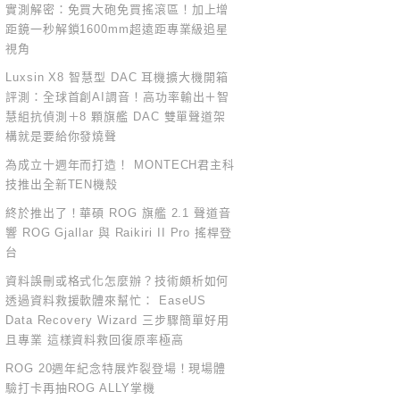
實測解密：免買大砲免買搖滾區！加上增
距鏡一秒解鎖1600mm超遠距專業級追星
視角
Luxsin X8 智慧型 DAC 耳機擴大機開箱
評測：全球首創AI調音！高功率輸出＋智
慧組抗偵測＋8 顆旗艦 DAC 雙單聲道架
構就是要給你發燒聲
為成立十週年而打造！ MONTECH君主科
技推出全新TEN機殼
終於推出了！華碩 ROG 旗艦 2.1 聲道音
響 ROG Gjallar 與 Raikiri II Pro 搖桿登
台
資料誤刪或格式化怎麼辦？技術頗析如何
透過資料救援軟體來幫忙： EaseUS
Data Recovery Wizard 三步驟簡單好用
且專業 這樣資料救回復原率極高
ROG 20週年紀念特展炸裂登場！現場體
驗打卡再抽ROG ALLY掌機