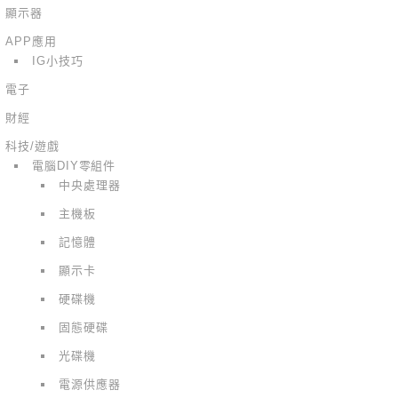
顯示器
APP應用
IG小技巧
電子
財經
科技/遊戲
電腦DIY零組件
中央處理器
主機板
記憶體
顯示卡
硬碟機
固態硬碟
光碟機
電源供應器