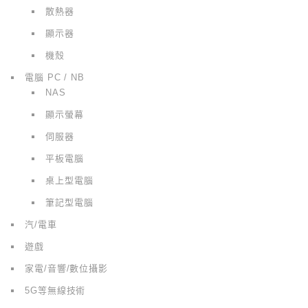
散熱器
顯示器
機殼
電腦 PC / NB
NAS
顯示螢幕
伺服器
平板電腦
桌上型電腦
筆記型電腦
汽/電車
遊戲
家電/音響/數位攝影
5G等無線技術