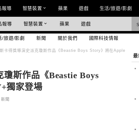
n Menu
品報導
智慧裝置
蘋果
遊戲
生活/旅遊/影劇
品報導
智慧裝置
蘋果
遊戲
際科技情報
活/旅遊/影劇
新聞
關於我們
國際科技情報
斯卡得獎導演史派克瓊斯作品《Beastie Boys Story》將在Apple
最
作品《Beastie Boys
TV+獨家登場
,
新聞