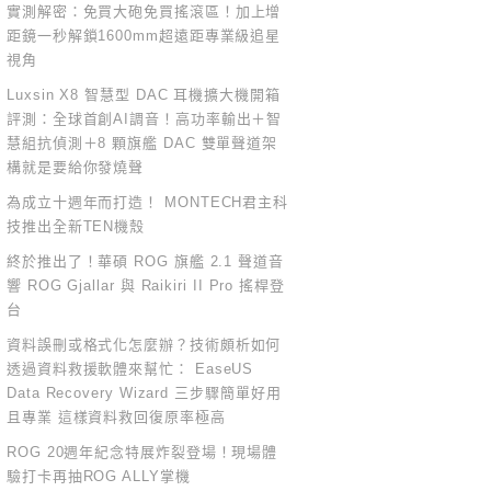
實測解密：免買大砲免買搖滾區！加上增
距鏡一秒解鎖1600mm超遠距專業級追星
視角
Luxsin X8 智慧型 DAC 耳機擴大機開箱
評測：全球首創AI調音！高功率輸出＋智
慧組抗偵測＋8 顆旗艦 DAC 雙單聲道架
構就是要給你發燒聲
為成立十週年而打造！ MONTECH君主科
技推出全新TEN機殼
終於推出了！華碩 ROG 旗艦 2.1 聲道音
響 ROG Gjallar 與 Raikiri II Pro 搖桿登
台
資料誤刪或格式化怎麼辦？技術頗析如何
透過資料救援軟體來幫忙： EaseUS
Data Recovery Wizard 三步驟簡單好用
且專業 這樣資料救回復原率極高
ROG 20週年紀念特展炸裂登場！現場體
驗打卡再抽ROG ALLY掌機