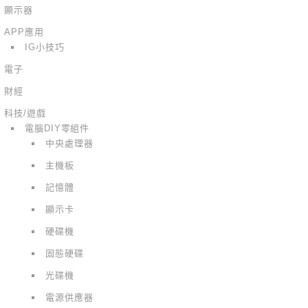
顯示器
APP應用
IG小技巧
電子
財經
科技/遊戲
電腦DIY零組件
中央處理器
主機板
記憶體
顯示卡
硬碟機
固態硬碟
光碟機
電源供應器