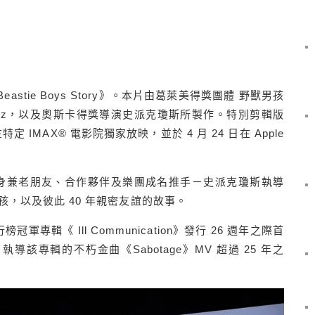
eastie Boys Story》。本片由葛萊美得獎團體 野獸男孩
 Horovitz，以及奧斯卡得獎導演史派克瓊斯所製作。特別剪輯版
定 IMAX® 電影院獨家放映，並於 4 月 24 日在 Apple
rovitz 在身兼老朋友、合作夥伴及樂團成名推手－史派克瓊斯執導
，以及彼此 40 年親密友誼的故事。
冠軍專輯《 Ill Communication》發行 26 週年之際首
導該專輯的不朽金曲《Sabotage》MV 超過 25 年之