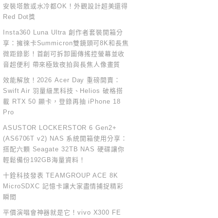
安裝塔散或水冷都OK！外觀設計超美還得
Red Dot獎
Insta360 Luna Ultra 創作者套裝開箱分
享：擁徠卡Summicron雙鏡頭可8K和長焦
微距錄影！首創可拆卸圖傳搖控螢幕並收
音超便利 帶來極致夜拍與長焦人像畫質
效能解放！2026 Acer Day 重磅開賣：
Swift Air 羽量級黑科技、Helios 破格搭
載 RTX 50 顯卡，登錄再抽 iPhone 18
Pro
ASUSTOR LOCKERSTOR 6 Gen2+
(AS6706T v2) NAS 系統開箱使用分享：
搭配六顆 Seagate 32TB NAS 硬碟讓你
輕鬆備份192GB海量資料！
十銓科技發表 TEAMGROUP ACE 8K
MicroSDXC 記憶卡讓大家盡情捕捉精彩
瞬間
平價演唱會神器就是它！vivo X300 FE