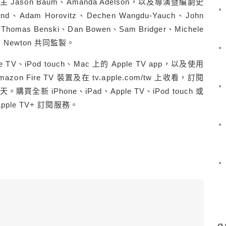
得主 Jason Baum、Amanda Adelson，以及導演暨編劇史
dam Horovitz、Dechen Wangdu-Yauch、John
th、Thomas Benski、Dan Bowen、Sam Bridger、Michele
ley Newton 共同監製。
le TV、iPod touch、Mac 上的 Apple TV app，以及使用
zon Fire TV 裝置及在 tv.apple.com/tw 上收看，訂閱
買全新 iPhone、iPad、Apple TV、iPod touch 或
ple TV+ 訂閱服務。