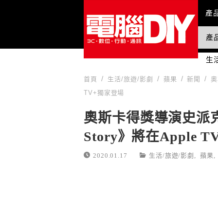
Mai
產
產
國
生
首頁
生活/旅遊/影劇
蘋果
新聞
奧
TV+獨家登場
奧斯卡得獎導演史派克瓊斯
Story》將在Apple 
2020.01.17
生活/旅遊/影劇
,
蘋果