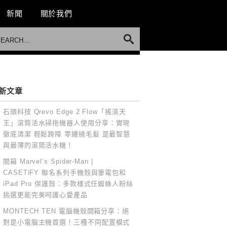
新聞
關於我們
新文章
石頭科技 Qrevo Edge 2 Flow「搖滾天
王」滾筒活水掃拖機器人使用分享：實現
徹底清潔 輕鬆跨障 零纏繞毛髮 是最智慧
與最薄的滾筒活水機！
開箱 Marvel’s Spider-Man |
CASETiFY 聯名系列手機殼與筆電包和
iPad Pro 保護殼：多款樣式任蜘蛛人粉絲
挑選更能完美呵護心愛產品
MONTECH TEN 電腦機殼開箱分享：絕
對是小電腦主機首選！三種不同配置模式