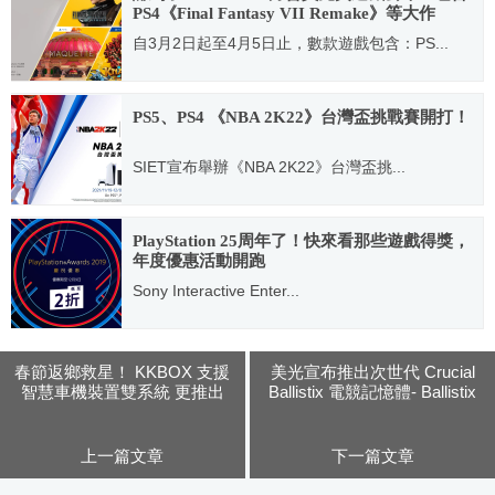
PS4《Final Fantasy VII Remake》等大作
自3月2日起至4月5日止，數款遊戲包含：PS...
2021.02.27
PS5、PS4 《NBA 2K22》台灣盃挑戰賽開打！
SIET宣布舉辦《NBA 2K22》台灣盃挑...
2021.11.19
PlayStation 25周年了！快來看那些遊戲得獎，
年度優惠活動開跑
Sony Interactive Enter...
2019.12.03
春節返鄉救星！ KKBOX 支援
美光宣布推出次世代 Crucial
智慧車機裝置雙系統 更推出
Ballistix 電競記憶體- Ballistix
Android「車用模式」
& Ballistix MAX
上一篇文章
下一篇文章