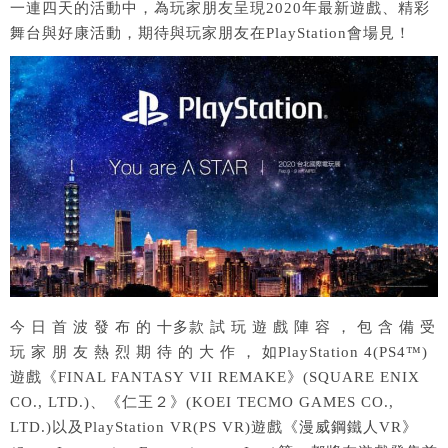
一連四天的活動中，為玩家朋友呈現2020年最新遊戲、精彩
舞台與好康活動，期待與玩家朋友在PlayStation會場見！
今 日 首 波 發 布 的 十多款 試 玩 遊 戲 陣 容 ， 包 含 備 受
玩 家 朋 友 熱 烈 期 待 的 大 作 ， 如PlayStation 4(PS4™)
遊戲《FINAL FANTASY VII REMAKE》(SQUARE ENIX
CO., LTD.)、《仁王２》(KOEI TECMO GAMES CO.,
LTD.)以及PlayStation VR(PS VR)遊戲《漫威鋼鐵人VR》