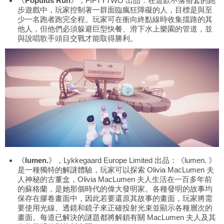
《
Populus Run
》，FIFTYTWO 出品：在這款不落俗套的跑
步遊戲中，玩家控制著一群面臨瘋狂障礙的人，目標是與至
少一名跑者跑完全程。玩家可在衝向終點線時收集擋路的其
他人，但他們必須躲避巨型快餐、滑下水上樂園的管道，並
與說唱歌手頭目交戰才能取得勝利。
《
lumen.
》，Lykkegaard Europe Limited 出品：《lumen. 》
是一種獨特的解謎體驗，玩家可以探索 Olivia MacLumen 夫
人神秘的古董盒，Olivia MacLumen 夫人生活在一百多年前
的蘇格蘭，是她那個時代的偉大發明家。各種發明的故事均
保存在膠卷畫面中，因此若要還原其故事的畫面，玩家將需
要使用光線、透鏡和鏡子來正確投射光束並顯示各種層次的
畫面。每道已解決的謎題都將解鎖有關 MacLumen 夫人及其