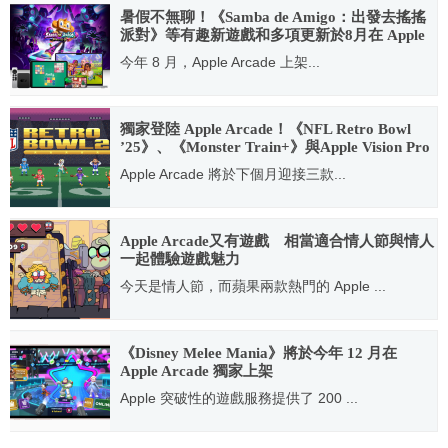
暑假不無聊！《Samba de Amigo：出發去搖搖
派對》等有趣新遊戲和多項更新於8月在 Apple
Arcade 登場
今年 8 月，Apple Arcade 上架...
2023.08.08
獨家登陸 Apple Arcade！《NFL Retro Bowl
’25》、《Monster Train+》與Apple Vision Pro
空間遊戲《Puzzle Sculpt》9/5登場
Apple Arcade 將於下個月迎接三款...
2024.08.09
Apple Arcade又有遊戲 相當適合情人節與情人
一起體驗遊戲魅力
今天是情人節，而蘋果兩款熱門的 Apple ...
2020.02.14
《Disney Melee Mania》將於今年 12 月在
Apple Arcade 獨家上架
Apple 突破性的遊戲服務提供了 200 ...
2021.11.16